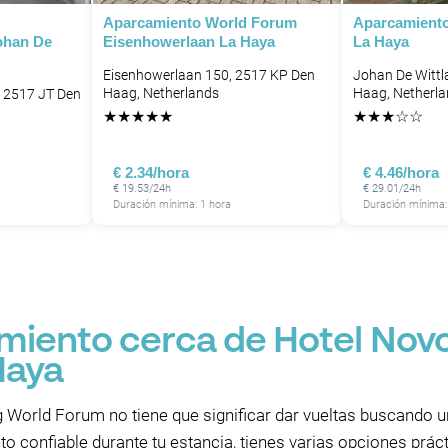
Aparcamiento World Forum
Aparcamiento
ohan De
Eisenhowerlaan La Haya
La Haya
Eisenhowerlaan 150, 2517 KP Den
Johan De Wittl
Haag, Netherlands
Haag, Netherl
, 2517 JT Den
★
★
★
★
★
★
★
★
☆
☆
€ 2.34/hora
€ 4.46/hora
€ 19.53/24h
€ 29.01/24h
Duración mínima: 1 hora
Duración mínima:
miento cerca de Hotel Nov
P
Haya
 World Forum no tiene que significar dar vueltas buscando un
 confiable durante tu estancia, tienes varias opciones práct