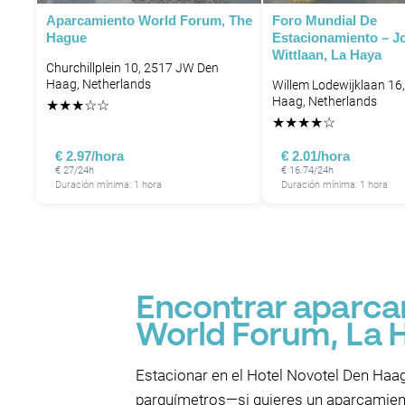
Aparcamiento World Forum, The
Foro Mundial De
Hague
Estacionamiento – J
Wittlaan, La Haya
Churchillplein 10, 2517 JW Den
Haag, Netherlands
Willem Lodewijklaan 16
Haag, Netherlands
★
★
★
☆
☆
★
★
★
★
☆
€ 2.97/hora
€ 2.01/hora
€ 27/24h
€ 16.74/24h
Duración mínima: 1 hora
Duración mínima: 1 hora
Encontrar aparca
World Forum, La 
Estacionar en el Hotel Novotel Den Haag
parquímetros—si quieres un aparcamiento