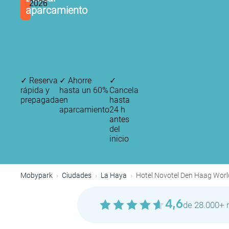
2026
aparcamiento
✓
Reserva
✓
Ahorre
✓
rápida y
hasta un 60%
Cancela
prepagada
en
hasta
aparcamiento
24 h
antes
del
inicio
Mobypark
Ciudades
La Haya
Hotel Novotel Den Haag Wor
4,6
de 28.000+ 