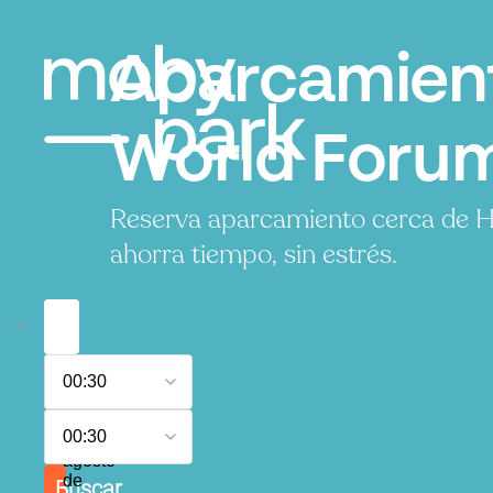
Aparcamient
World Forum
Reserva aparcamiento cerca de 
ahorra tiempo, sin estrés.
6
00:30
de
agosto
7
de
00:30
de
2026
agosto
de
Buscar