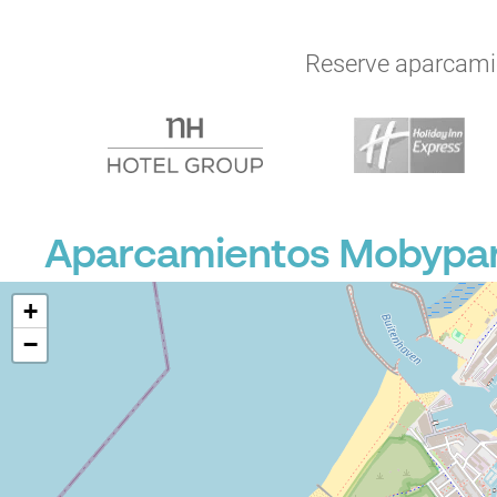
Reserve aparcamien
Aparcamientos Mobypark
+
−