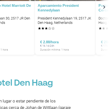
P
 Hotel Marriott De
Aparcamiento President
Parki
P
P
Kennedylaan
Cerca
P
aan 30, 2517 JR Den
President Kennedylaan 19, 2517 JK
Doctor
ands
Den Haag, Netherlands
Haag, 
★
★
★
☆
☆
★
★
★
€ 2.88/hora
€ 28
P
€ 16.14/24h
€ 175
 1 hora
Duración mínima: 1 hora
Duraci
otel Den Haag
 lugar o estar pendiente de los
icas cerca de Johan de Wittlaan (garaje