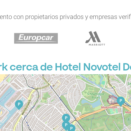
to con propietarios privados y empresas verifi
P
P
P
 cerca de Hotel Novotel 
P
P
P
P
P