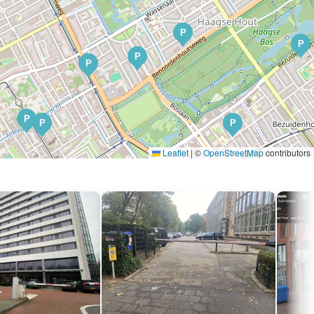
P
P
P
P
P
P
P
Leaflet
|
©
OpenStreetMap
contributors
P
P
P
P
P
P
P
P
P