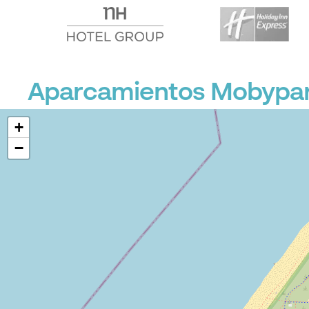
Aparcamientos Mobypar
+
−