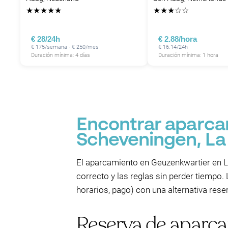
★
★
★
★
★
★
★
★
☆
☆
€ 28/24h
€ 2.88/hora
€ 175/semana · € 250/mes
€ 16.14/24h
P
Duración mínima: 4 días
Duración mínima: 1 hora
Encontrar aparca
Scheveningen, La
El aparcamiento en Geuzenkwartier en La 
correcto y las reglas sin perder tiempo
horarios, pago) con una alternativa rese
Reserva de aparca