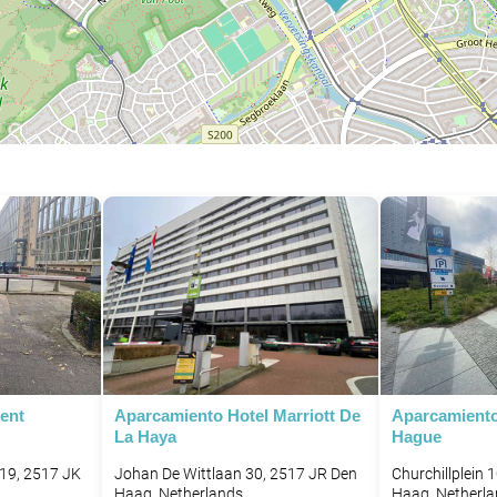
ent
Aparcamiento Hotel Marriott De
Aparcamiento
La Haya
Hague
19, 2517 JK
Johan De Wittlaan 30, 2517 JR Den
Churchillplein
Haag, Netherlands
Haag, Netherl