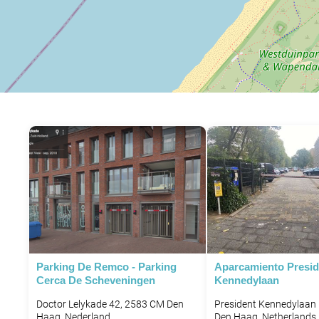
Parking De Remco - Parking
Aparcamiento Presid
Cerca De Scheveningen
Kennedylaan
Doctor Lelykade 42, 2583 CM Den
President Kennedylaan 
Haag, Nederland
Den Haag, Netherlands