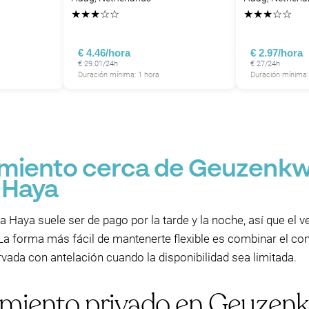
★
★
★
☆
☆
★
★
★
☆
☆
€ 4.46/hora
€ 2.97/hora
€ 29.01/24h
€ 27/24h
Duración mínima: 1 hora
Duración mínima:
P
miento cerca de Geuzenkwa
 Haya
Haya suele ser de pago por la tarde y la noche, así que el ve
. La forma más fácil de mantenerte flexible es combinar el c
rvada con antelación cuando la disponibilidad sea limitada.
miento privado en Geuzenk