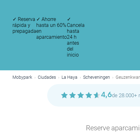
✓
Reserva
✓
Ahorre
✓
rápida y
hasta un 60%
Cancela
prepagada
en
hasta
aparcamiento
24 h
antes
del
inicio
Mobypark
Ciudades
La Haya
Scheveningen
Geuzenkwart
4,6
de 28.000+ 
Reserve aparcamien