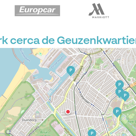
P
P
P
k cerca de Geuzenkwartie
P
P
P
P
P
P