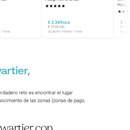
Haag, 
★
★
★
★
★
★
★
★
P
€ 2.34/hora
€ 2.
€ 19.53/24h
€ 16.7
 1 hora
Duración mínima: 1 hora
Duraci
rtier,
rdadero reto es encontrar el lugar
onocimiento de las zonas (zonas de pago,
wartier con