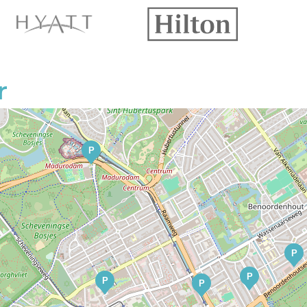
r
P
P
P
P
P