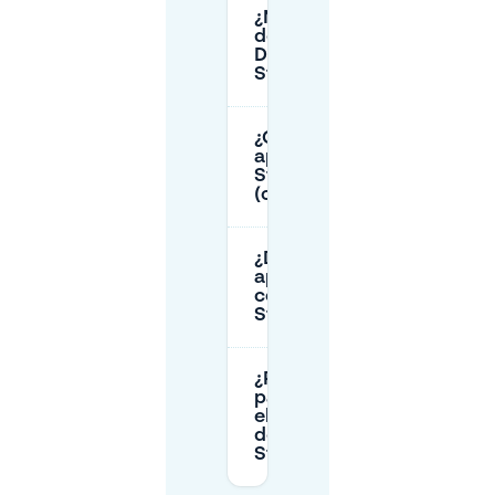
¿Necesito un permiso
de aparcamiento en
Den Haag cerca de
Stadhoudersplantsoen?
¿Cuánto cuesta
aparcar cerca de
Stadhoudersplantsoen
(calle vs garaje)?
¿Debería reservar
aparcamiento privado
con antelación para
Stadhoudersplantsoen?
¿Puedo reservar y
pagar por adelantado
el aparcamiento cerca
de
Stadhoudersplantsoen?