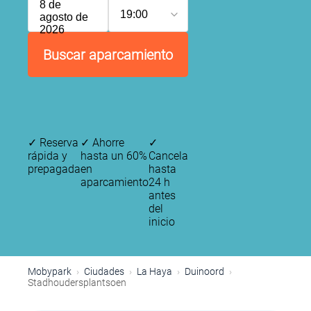
8 de
19:00
agosto de
2026
Buscar aparcamiento
✓
Reserva
✓
Ahorre
✓
rápida y
hasta un 60%
Cancela
prepagada
en
hasta
aparcamiento
24 h
antes
del
inicio
Mobypark
Ciudades
La Haya
Duinoord
Stadhoudersplantsoen