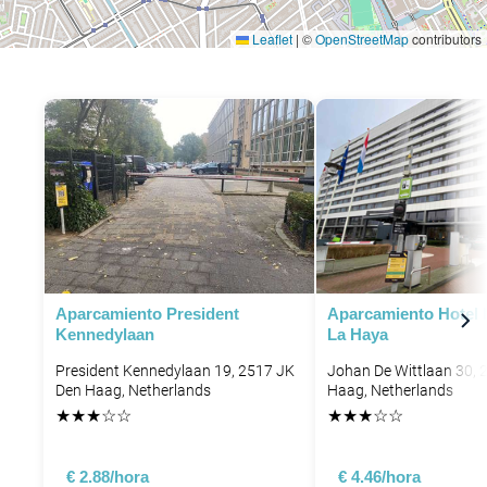
Leaflet
|
©
OpenStreetMap
contributors
Aparcamiento President
Aparcamiento Hotel 
Kennedylaan
La Haya
President Kennedylaan 19, 2517 JK
Johan De Wittlaan 30, 
Den Haag, Netherlands
Haag, Netherlands
★
★
★
☆
☆
★
★
★
☆
☆
€ 2.88/hora
€ 4.46/hora