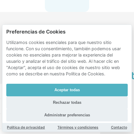
Zonas
Preferencias de Cookies
populares
Utilizamos cookies esenciales para que nuestro sitio
para
funcione. Con su consentimiento, también podemos usar
cookies no esenciales para mejorar la experiencia del
aparcar
usuario y analizar el tráfico del sitio web. Al hacer clic en
cerca de
"Aceptar", acepta el uso de cookies de nuestro sitio web
Stadhoudersplan
como se describe en nuestra Política de Cookies.
Aceptar todas
Duinoord
Leidschenveen-ypenburg
Laak
Rechazar todas
Sweelinckplein
Zorgvliet
Bomenbuurt
Administrar preferencias
Koningsplein
Geuzenkwartier
Política de privacidad
Términos y condiciones
Contacto