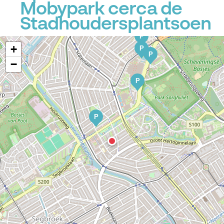
Mobypark cerca de
P
Stadhoudersplantsoen
P
+
P
P
−
P
P