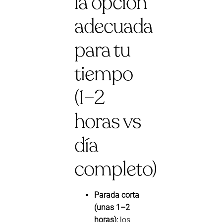
la opción
adecuada
para tu
tiempo
(1–2
horas vs
día
completo)
Parada corta
(unas 1–2
horas):
los