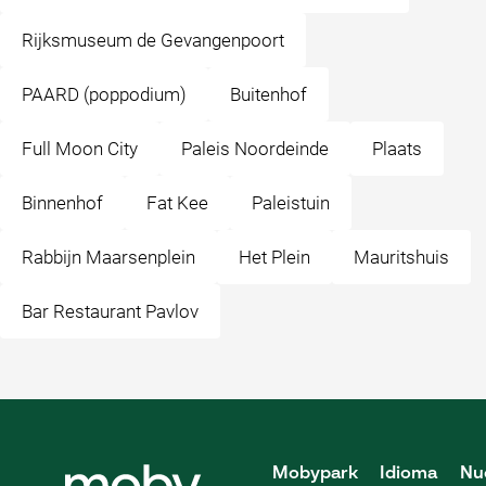
Rijksmuseum de Gevangenpoort
PAARD (poppodium)
Buitenhof
Full Moon City
Paleis Noordeinde
Plaats
Binnenhof
Fat Kee
Paleistuin
Rabbijn Maarsenplein
Het Plein
Mauritshuis
Bar Restaurant Pavlov
Mobypark
Idioma
Nu