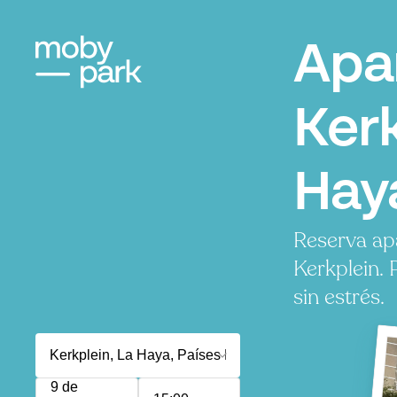
Apa
Kerk
Hay
Reserva ap
Kerkplein.
sin estrés.
9 de