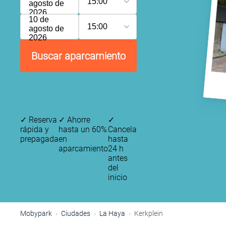
15:00
agosto de
2026
10 de
15:00
agosto de
2026
Buscar aparcamiento
✓
Reserva
✓
Ahorre
✓
rápida y
hasta un 60%
Cancela
prepagada
en
hasta
aparcamiento
24 h
antes
del
inicio
Mobypark
Ciudades
La Haya
Kerkplein