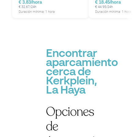
€ 3.83/hora
€ 18.45/hora
€ 32.67/24h
€ 44.95/24h
Duración mínima: 1 hora
Duración mínima: 1 hora
P
Encontrar
aparcamiento
cerca de
Kerkplein,
La Haya
Opciones
de