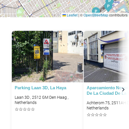
P
P
P
P
Leaflet
|
©
OpenStreetMap
contributors
P
Parking Laan 3D, La Haya
Aparcamiento Novote
De La Ciudad De La 
Laan 3D , 2512 GM Den Haag ,
Netherlands
Achterom 75, 2511AH 
Netherlands
☆
☆
☆
☆
☆
☆
☆
☆
☆
☆