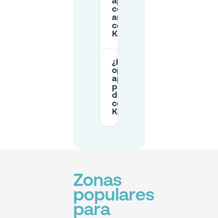
aparcamiento
con
antelación
cerca de
Kerkplein?
¿Hay
opciones de
aparcamiento
privado
disponibles
cerca de
Kerkplein?
Zonas
populares
para