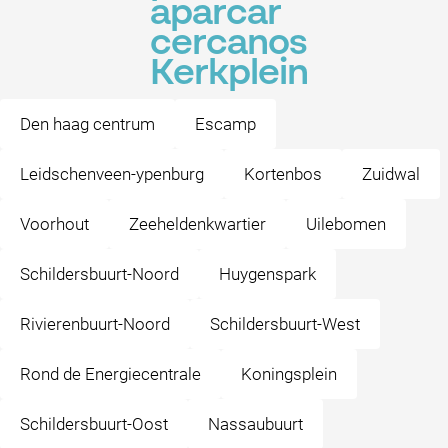
aparcar
cercanos
Kerkplein
Den haag centrum
Escamp
Leidschenveen-ypenburg
Kortenbos
Zuidwal
Voorhout
Zeeheldenkwartier
Uilebomen
Schildersbuurt-Noord
Huygenspark
Rivierenbuurt-Noord
Schildersbuurt-West
Rond de Energiecentrale
Koningsplein
Schildersbuurt-Oost
Nassaubuurt