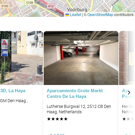
Leaflet
|
©
OpenStreetMap
contributors
P
 3D, La Haya
Aparcamiento Grote Markt
Aparc
Centro De La Haya
Pavil
 GM Den Haag ,
Lutherse Burgwal 12, 2512 CB Den
Herder
Haag, Netherlands
Nether
★
★
★
★
★
★
★
★
P