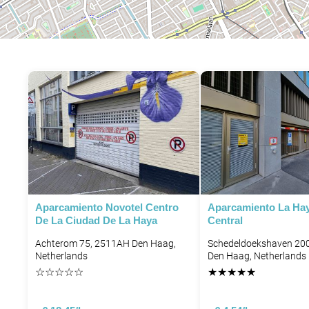
Aparcamiento Novotel Centro
Aparcamiento La Hay
De La Ciudad De La Haya
Central
Achterom 75, 2511AH Den Haag,
Schedeldoekshaven 200
Netherlands
Den Haag, Netherlands
P
☆
☆
☆
☆
☆
★
★
★
★
★