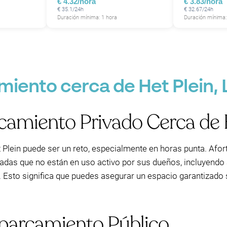
€ 4.32/hora
€ 3.83/hora
€ 35.1/24h
€ 32.67/24h
Duración mínima: 1 hora
Duración mínima:
iento cerca de Het Plein, 
P
amiento Privado Cerca de 
Plein puede ser un reto, especialmente en horas punta. Afo
vadas que no están en uso activo por sus dueños, incluyendo
s. Esto significa que puedes asegurar un espacio garantizado
Aparcamiento Público