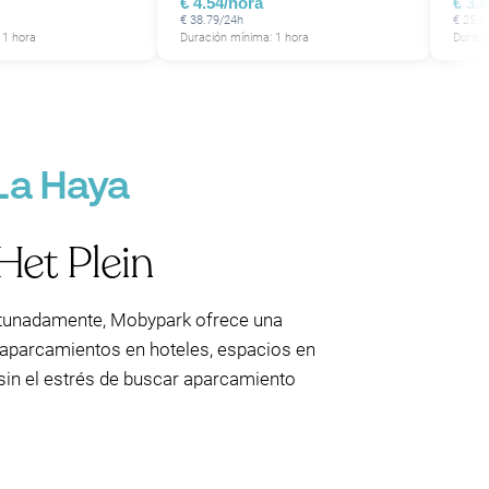
€ 4.54/hora
€ 3.
P
€ 38.79/24h
€ 25.6
 1 hora
Duración mínima: 1 hora
Duraci
P
La Haya
Het Plein
rtunadamente, Mobypark ofrece una
 aparcamientos en hoteles, espacios en
 sin el estrés de buscar aparcamiento