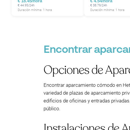
€ 18.45/hora
€ 4.54/hora
€ 44.95/24h
€ 38.79/24h
Duración mínima: 1 hora
Duración mínima: 1 hora
Encontrar aparcam
Opciones de Aparc
Encontrar aparcamiento cómodo en Het 
variedad de plazas de aparcamiento pri
edificios de oficinas y entradas privada
público.
Instalaciones de 