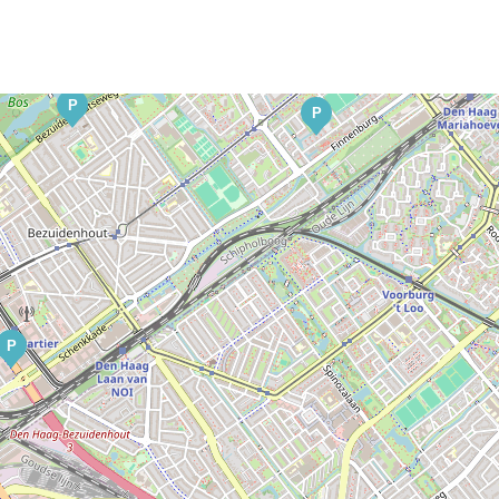
P
P
P