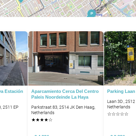
P
P
P
P
P
a Estación
Aparcamiento Cerca Del Centro
Parking Laan
Paleis Noordeinde La Haya
Laan 3D , 2512
Netherlands
, 2511 EP
Parkstraat 83, 2514 JK Den Haag,
Netherlands
☆
☆
☆
☆
☆
★
★
★
★
☆