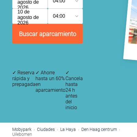
04:00
agosto de
2026
10 de
04:00
agosto de
2026
Buscar aparcamiento
✓
Reserva
✓
Ahorre
✓
rápida y
hasta un 60%
Cancela
prepagada
en
hasta
aparcamiento
24 h
antes
del
inicio
Mobypark
Ciudades
La Haya
Den Haag centrum
Uilebomen