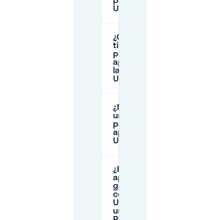
pago en
Uilebomen?
¿Cuánto
tiempo
puedo
aparcar en
la calle en
Uilebomen?
¿Necesito
un permiso
para
aparcar en
Uilebomen?
¿Puedo
aparcar
gratis
cerca de
Uilebomen
usando
P+R en La