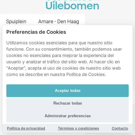
Uilebomen
Spuiplein
Amare - Den Haag
Preferencias de Cookies
Café-Restaurant Luden
Bar Restaurant Pavlov
Utilizamos cookies esenciales para que nuestro sitio
funcione. Con su consentimiento, también podemos usar
Het Plein
Mauritshuis
Binnenhof
cookies no esenciales para mejorar la experiencia del
usuario y analizar el tráfico del sitio web. Al hacer clic en
Anna van Buerenplein
Koninklijke Schouwburg
"Aceptar", acepta el uso de cookies de nuestro sitio web
como se describe en nuestra Política de Cookies.
Fat Kee
Buitenhof
Rabbijn Maarsenplein
Aceptar todas
Plaats
Literatuurmuseum / Kinderboekenmuseum
Rechazar todas
Koekamp
Full Moon City
Administrar preferencias
Rijksmuseum de Gevangenpoort
Política de privacidad
Términos y condiciones
Contacto