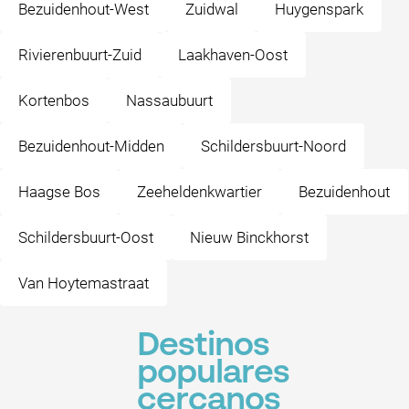
Bezuidenhout-West
Zuidwal
Huygenspark
Rivierenbuurt-Zuid
Laakhaven-Oost
Kortenbos
Nassaubuurt
Bezuidenhout-Midden
Schildersbuurt-Noord
Haagse Bos
Zeeheldenkwartier
Bezuidenhout
Schildersbuurt-Oost
Nieuw Binckhorst
Van Hoytemastraat
Destinos
populares
cercanos