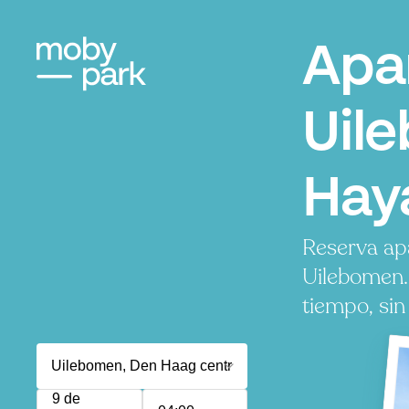
Apa
Uil
Hay
Reserva ap
Uilebomen.
tiempo, sin
9 de