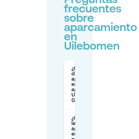
Preguntas
frecuentes
sobre
aparcamiento
en
Uilebomen
¿Qué zonas
de
aparcamiento
en la calle se
aplican en
Uilebomen
(La Haya)?
¿Cuáles son
las horas de
aparcamiento
en la calle con