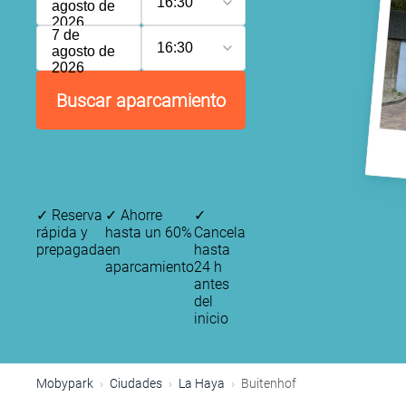
16:30
agosto de
2026
7 de
16:30
agosto de
2026
Buscar aparcamiento
✓
Reserva
✓
Ahorre
✓
rápida y
hasta un 60%
Cancela
prepagada
en
hasta
aparcamiento
24 h
antes
del
inicio
Mobypark
Ciudades
La Haya
Buitenhof