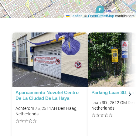
P
P
P
Leaflet
|
©
OpenStreetMap
contributors
P
P
Aparcamiento Novotel Centro
Parking Laan 3D, La
De La Ciudad De La Haya
Laan 3D , 2512 GM Den 
Netherlands
Achterom 75, 2511AH Den Haag,
Netherlands
☆
☆
☆
☆
☆
☆
☆
☆
☆
☆