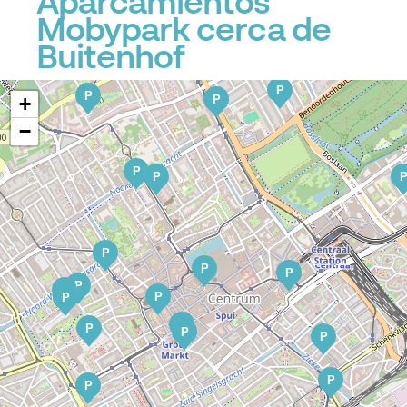
Aparcamientos
Mobypark cerca de
Buitenhof
P
P
P
P
+
−
P
P
P
P
P
P
P
P
P
P
P
P
P
P
P