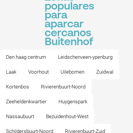
populares
para
aparcar
cercanos
Buitenhof
Den haag centrum
Leidschenveen-ypenburg
Laak
Voorhout
Uilebomen
Zuidwal
Kortenbos
Rivierenbuurt-Noord
Zeeheldenkwartier
Huygenspark
Nassaubuurt
Bezuidenhout-West
Schildersbuurt-Noord
Rivierenbuurt-Zuid