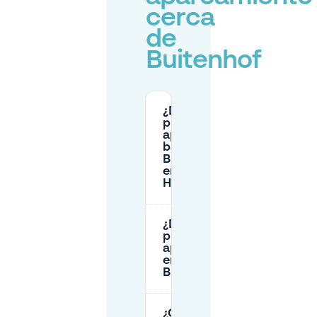
cerca
de
Buitenhof
¿Dónde
puedo
aparcar
barato en
Buitenhof
en La
Haya?
¿Dónde
puedo
aparcar
en Pathé
Buitenhof?
¿Cómo