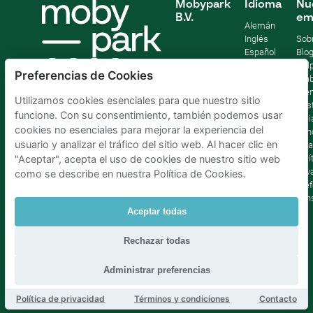
Mobypark
Idioma
Nu
B.V.
em
Alemán
Inglés
Sob
Español
Blo
Francia
Help
Preferencias de Cookies
Italiano
Tra
Holandés
Pre
Utilizamos cookies esenciales para que nuestro sitio
Sost
funcione. Con su consentimiento, también podemos usar
Afil
cookies no esenciales para mejorar la experiencia del
Con
usuario y analizar el tráfico del sitio web. Al hacer clic en
lega
Polí
"Aceptar", acepta el uso de cookies de nuestro sitio web
priv
como se describe en nuestra Política de Cookies.
Pref
con
Aceptar todas
Parking Madrid La Latina
|
Parking Madrid Bilbao
|
Rechazar todas
Parking Madrid AtochaPaíses Bajos
|
Parking Amsterdam
|
Parking Bruselas
|
Parking La Haya
Administrar preferencias
Política de privacidad
Términos y condiciones
Contacto