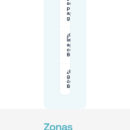
sé si
puedo
aparcar
gratis?
¿Cuáles son
las tarifas de
aparcamiento
cerca de
Buitenhof?
¿Hay
garajes
cerca de
Buitenhof?
Zonas