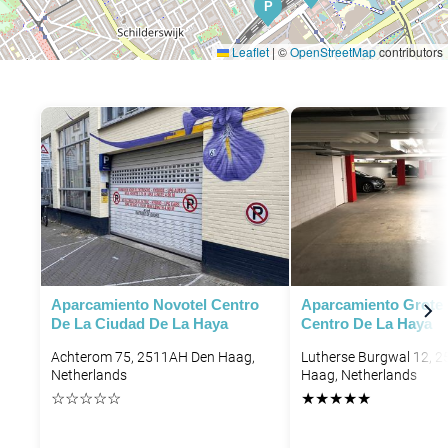
P
Leaflet
|
©
OpenStreetMap
contributors
P
Aparcamiento Novotel Centro
Aparcamiento Grote
De La Ciudad De La Haya
Centro De La Haya
Achterom 75, 2511AH Den Haag,
Lutherse Burgwal 12, 
Netherlands
Haag, Netherlands
☆
☆
☆
☆
☆
★
★
★
★
★