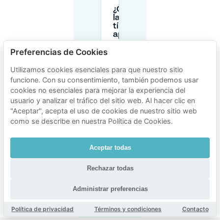
¿Cuáles son
las horas
típicas de
aparcamiento
en el área del
Preferencias de Cookies
Centrum
cerca de Fat
Kee?
Utilizamos cookies esenciales para que nuestro sitio
funcione. Con su consentimiento, también podemos usar
cookies no esenciales para mejorar la experiencia del
¿Puedo
usuario y analizar el tráfico del sitio web. Al hacer clic en
reservar con
"Aceptar", acepta el uso de cookies de nuestro sitio web
antelación
como se describe en nuestra Política de Cookies.
aparcamiento
cerca de Fat
Kee con
Mobypark, y
Aceptar todas
qué tipo de
espacios
Rechazar todas
están
disponibles?
Administrar preferencias
Política de privacidad
Términos y condiciones
Contacto