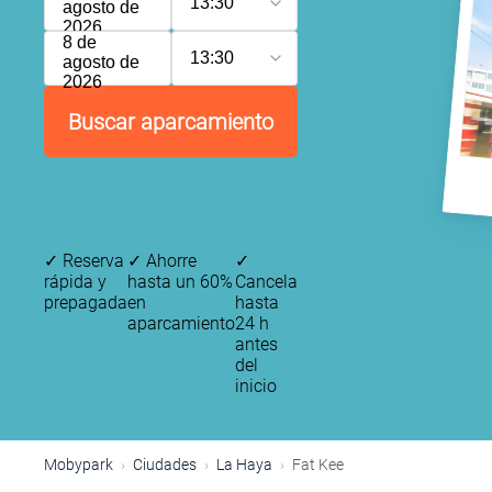
13:30
agosto de
2026
8 de
13:30
agosto de
2026
Buscar aparcamiento
✓
Reserva
✓
Ahorre
✓
rápida y
hasta un 60%
Cancela
prepagada
en
hasta
aparcamiento
24 h
antes
del
inicio
Mobypark
Ciudades
La Haya
Fat Kee