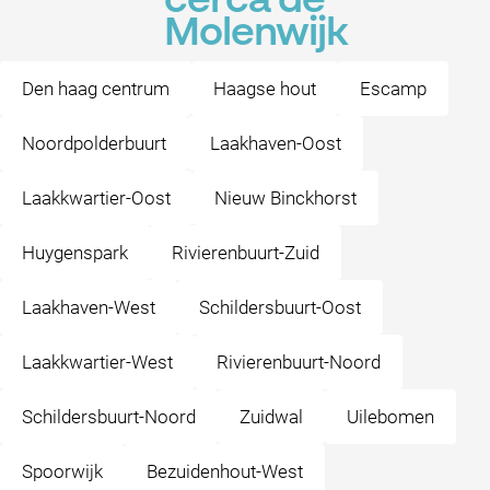
cerca de
Molenwijk
Den haag centrum
Haagse hout
Escamp
Noordpolderbuurt
Laakhaven-Oost
Laakkwartier-Oost
Nieuw Binckhorst
Huygenspark
Rivierenbuurt-Zuid
Laakhaven-West
Schildersbuurt-Oost
Laakkwartier-West
Rivierenbuurt-Noord
Schildersbuurt-Noord
Zuidwal
Uilebomen
Spoorwijk
Bezuidenhout-West