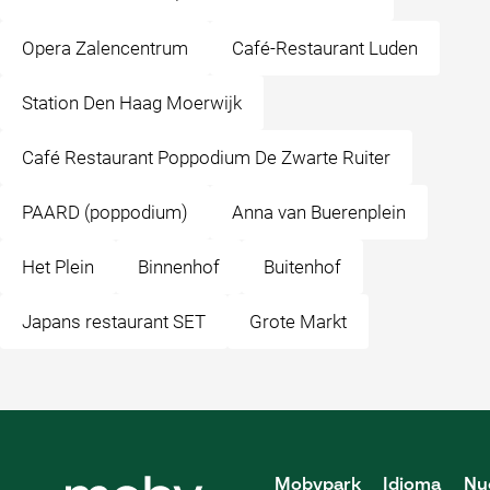
Opera Zalencentrum
Café-Restaurant Luden
Station Den Haag Moerwijk
Café Restaurant Poppodium De Zwarte Ruiter
PAARD (poppodium)
Anna van Buerenplein
Het Plein
Binnenhof
Buitenhof
Japans restaurant SET
Grote Markt
Mobypark
Idioma
Nu