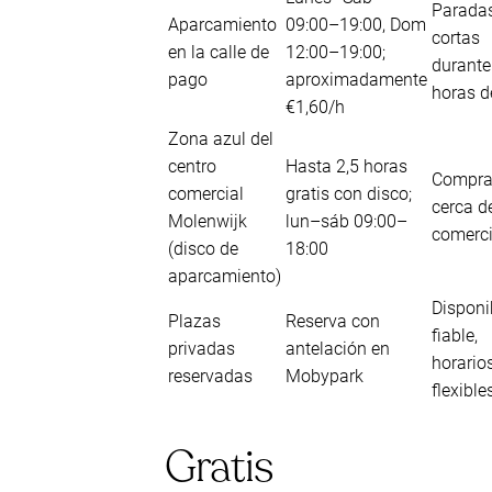
Parada
Aparcamiento
09:00–19:00, Dom
cortas
en la calle de
12:00–19:00;
durante
pago
aproximadamente
horas d
€1,60/h
Zona azul del
centro
Hasta 2,5 horas
Compra
comercial
gratis con disco;
cerca d
Molenwijk
lun–sáb 09:00–
comerci
(disco de
18:00
aparcamiento)
Disponi
Plazas
Reserva con
fiable,
privadas
antelación en
horario
reservadas
Mobypark
flexible
Gratis