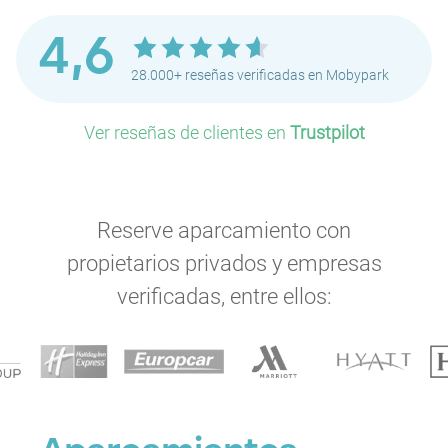
4,6
28.000+ reseñas verificadas en Mobypark
Ver reseñas de clientes en
Trustpilot
Reserve aparcamiento con
P
propietarios privados y empresas
P
P
P
verificadas, entre ellos:
P