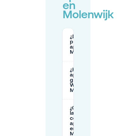
en
Molenwijk
¿Dónde
puedo
aparcar en
Molenwijk?
¿Hay
aparcamiento
gratuito en
Winkelcentrum
Molenwijk?
¿Cuáles son
las horas y
costos del
aparcamiento
en la calle en
Molenwijk?