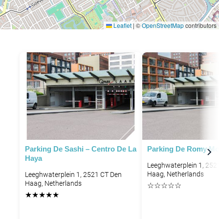
Leaflet
|
©
OpenStreetMap
contributors
P
P
Parking De Sashi – Centro De La
Parking De Romy Mo
Haya
Leeghwaterplein 1, 252
P
Haag, Netherlands
P
Leeghwaterplein 1, 2521 CT Den
Haag, Netherlands
☆
☆
☆
☆
☆
★
★
★
★
★