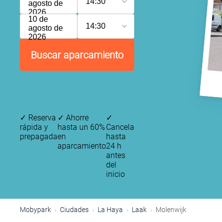
14:30
agosto de
2026
10 de
14:30
agosto de
2026
Buscar aparcamiento
✓
Reserva
✓
Ahorre
✓
rápida y
hasta un 60%
Cancela
prepagada
en
hasta
aparcamiento
24 h
antes
del
inicio
Mobypark
Ciudades
La Haya
Laak
Molenwijk