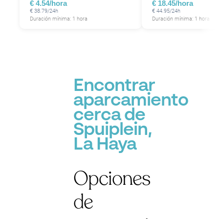
€ 4.54/hora
€ 18.45/hora
€ 38.79/24h
€ 44.95/24h
Duración mínima: 1 hora
Duración mínima: 1 hora
P
Encontrar
aparcamiento
cerca de
Spuiplein,
La Haya
Opciones
de