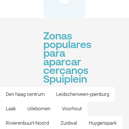
Zonas
populares
para
aparcar
cercanos
Spuiplein
Den haag centrum
Leidschenveen-ypenburg
Laak
Uilebomen
Voorhout
Rivierenbuurt-Noord
Zuidwal
Huygenspark