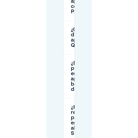
aparcamiento
cerca de
Pathé Spui?
¿Cuál es la
dirección del
aparcamiento
Q-Park Spui?
¿Dónde
puedo
encontrar
aparcamiento
barato cerca
de Malieveld?
¿Hay
restricciones
para aparcar
en la calle
alrededor de
Spuiplein?