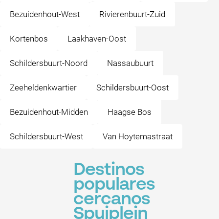
Bezuidenhout-West
Rivierenbuurt-Zuid
Kortenbos
Laakhaven-Oost
Schildersbuurt-Noord
Nassaubuurt
Zeeheldenkwartier
Schildersbuurt-Oost
Bezuidenhout-Midden
Haagse Bos
Schildersbuurt-West
Van Hoytemastraat
Destinos
populares
cercanos
Spuiplein