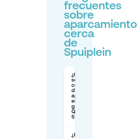
frecuentes
sobre
aparcamiento
cerca
de
Spuiplein
¿Cuáles
son los
costes
de
aparcar
en el
garaje
Q-Park
Spui?
¿Hay un