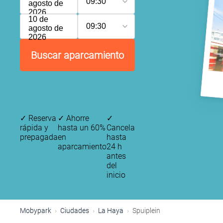
09:30
agosto de
2026
10 de
09:30
agosto de
2026
Buscar aparcamiento
✓
Reserva
✓
Ahorre
✓
rápida y
hasta un 60%
Cancela
prepagada
en
hasta
aparcamiento
24 h
antes
del
inicio
Mobypark
Ciudades
La Haya
Spuiplein