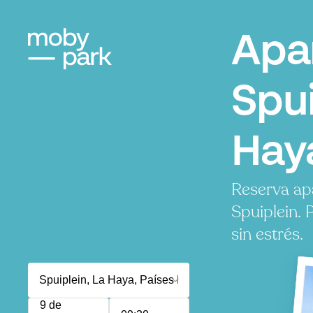
Apa
Spui
Hay
Reserva ap
Spuiplein.
sin estrés.
9 de