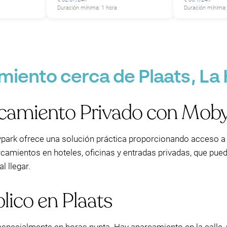
Duración mínima: 1 hora
Duración mínima:
iento cerca de Plaats, La
P
camiento Privado con Mob
park ofrece una solución práctica proporcionando acceso a 
rcamientos en hoteles, oficinas y entradas privadas, que pue
l llegar.
ico en Plaats