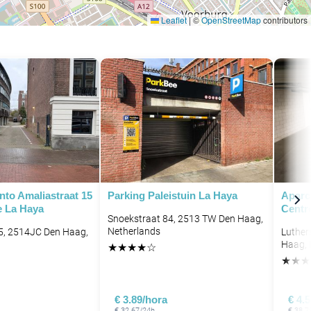
Leaflet
|
©
OpenStreetMap
contributors
P
nto Amaliastraat 15
Parking Paleistuin La Haya
Aparc
e La Haya
Centr
Snoekstraat 84, 2513 TW Den Haag,
Netherlands
5, 2514JC Den Haag,
Luther
Haag, 
★
★
★
★
☆
★
★
★
P
€ 3.89/hora
€ 4.
€ 32.67/24h
€ 38.7