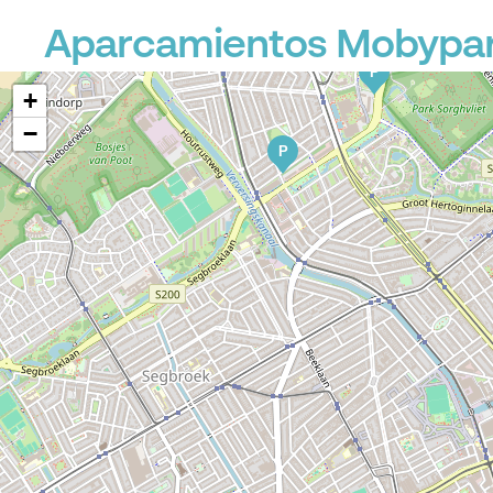
P
P
Aparcamientos Mobypark
P
+
−
P