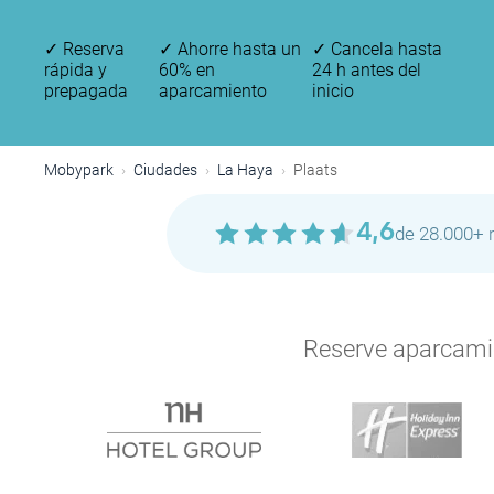
✓
Reserva
✓
Ahorre hasta un
✓
Cancela hasta
rápida y
60% en
24 h antes del
prepagada
aparcamiento
inicio
Mobypark
Ciudades
La Haya
Plaats
P
P
P
4,6
de 28.000+ 
Reserve aparcamien
P
P