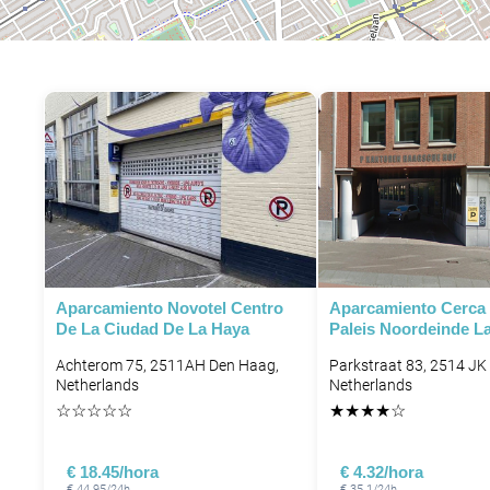
Aparcamiento Novotel Centro
Aparcamiento Cerca 
De La Ciudad De La Haya
Paleis Noordeinde L
Achterom 75, 2511AH Den Haag,
Parkstraat 83, 2514 JK
Netherlands
Netherlands
☆
☆
☆
☆
☆
★
★
★
★
☆
P
€ 18.45/hora
€ 4.32/hora
€ 44.95/24h
€ 35.1/24h