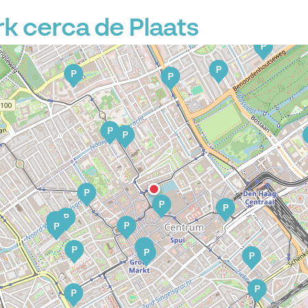
 cerca de Plaats
P
P
P
P
P
P
P
P
P
P
P
P
P
P
P
P
P
P
P