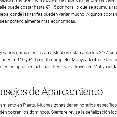
especialmente en horas punta. Hay aparcamiento en la calle, 
calle puede costar hasta €7.15 por hora, lo que se acumula r
neos, donde las tarifas pueden variar mucho. Algunos cobran
k sean potencialmente más económicas.
y varios garajes en la zona. Muchos están abiertos 24/7, per
tar entre €10 y €20 por día completo. Mobypark ofrece tari
e estas opciones públicas. Reservar a través de Mobypark tam
onsejos de Aparcamiento
rcamiento en Plaats. Muchas zonas tienen horarios específic
ién cobran los domingos. Siempre revisa la señalización loca