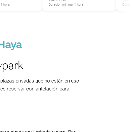
P
 1 hora
Duración mínima: 1 hora
Duraci
P
 Haya
ypark
plazas privadas que no están en uso
des reservar con antelación para