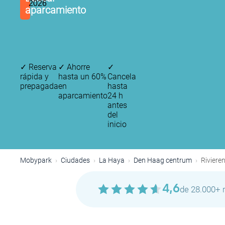
2026
aparcamiento
✓
Reserva
✓
Ahorre
✓
rápida y
hasta un 60%
Cancela
prepagada
en
hasta
aparcamiento
24 h
antes
del
inicio
P
P
P
Mobypark
Ciudades
La Haya
Den Haag centrum
Riviere
4,6
de 28.000+ 