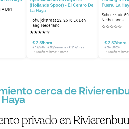
(Hollands Spoor) - El Centro De
Fuera, La Hay
 TA Den
La Haya
Schenkkade 50
Netherlands
Hofwijckstraat 22, 2516 LX Den
Haag, Nederland
☆
☆
☆
☆
☆
★
★
★
★
☆
€ 2.5/hora
€ 2.57/hora
P
€ 19/24h · € 90/semana · € 214/mes
€ 34.58/24h
Duración mínima: 5 horas
Duración mínima:
P
miento cerca de Rivierenb
 Haya
nto privado en Rivierenbu