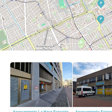
P
P
Aparcamiento La Haya Estación
Aparcamiento Estaci