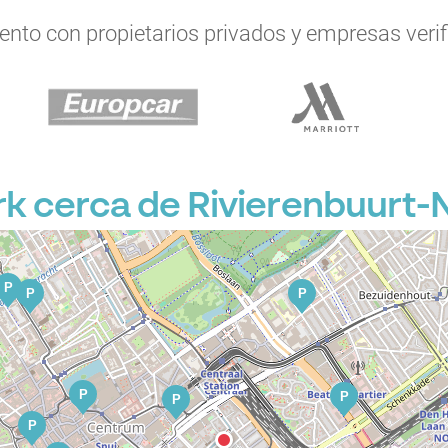
to con propietarios privados y empresas verifi
P
P
 cerca de Rivierenbuurt-
P
P
P
P
P
P
P
P
P