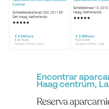
Central
P
Scheldestraat 13, 2515
Haag, Netherlands
Schedeldoekshaven 200, 2511 EP
Den Haag, Netherlands
★
★
★
★
★
★
★
★
★
★
€ 4.54/hora
€ 3.48/hora
€ 38.79/24h
€ 22.31/24h
Duración mínima: 1 hora
Duración mínima: 1 hora
Encontrar aparca
Haag centrum, La
Reserva aparcamie