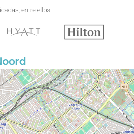
cadas, entre ellos:
P
Noord