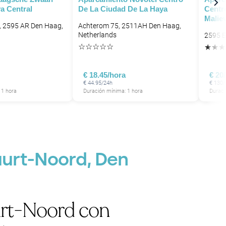
a Central
De La Ciudad De La Haya
Centr
Malie
, 2595 AR Den Haag,
Achterom 75, 2511AH Den Haag,
P
Netherlands
2595 E
☆
☆
☆
☆
☆
★
★
★
P
€ 18.45/hora
€ 20
€ 44.95/24h
€ 130
 1 hora
Duración mínima: 1 hora
Duraci
uurt-Noord, Den
urt-Noord con