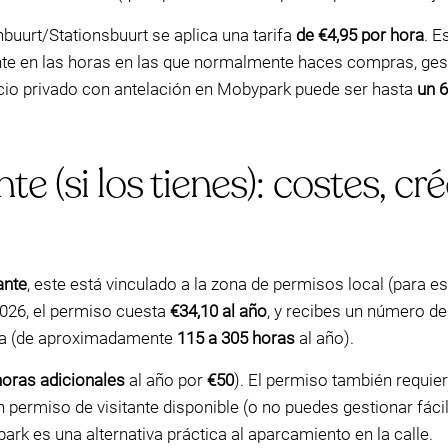
enbuurt/Stationsbuurt se aplica una tarifa
de €4,95 por hora
. E
 en las horas en las que normalmente haces compras, gesti
acio privado con antelación en Mobypark puede ser hasta
un 
te (si los tienes): costes, cr
ante
, este está vinculado a la zona de permisos local (para 
2026, el permiso cuesta
€34,10 al año
, y recibes un número d
ona (de aproximadamente
115 a 305 horas
al año).
horas adicionales
al año por
€50
). El permiso también requier
 permiso de visitante disponible (o no puedes gestionar fácil
k es una alternativa práctica al aparcamiento en la calle.