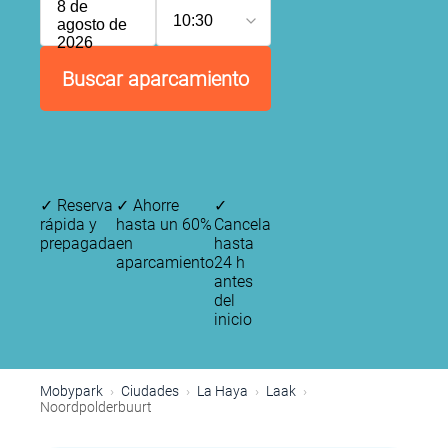
8 de
10:30
agosto de
2026
Buscar aparcamiento
✓
Reserva
✓
Ahorre
✓
rápida y
hasta un 60%
Cancela
prepagada
en
hasta
aparcamiento
24 h
antes
del
inicio
Mobypark
Ciudades
La Haya
Laak
Noordpolderbuurt