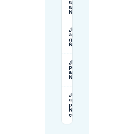
aparcamiento se
aplican en
Noordpolderbuurt?
¿Hay
aparcamiento
gratuito en
Noordpolderbuurt?
¿Necesito un
permiso para
aparcar en
Noordpolderbuurt?
¿Puedo reservar
aparcamiento
privado en
Noordpolderbuurt
con Mobypark?