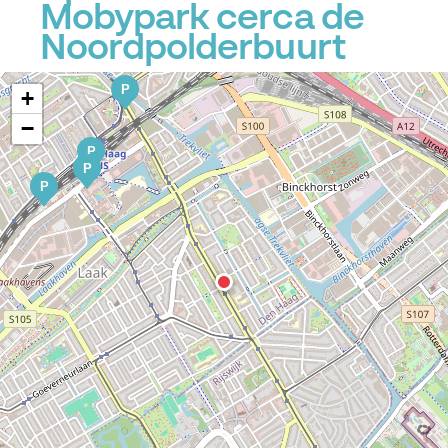
Mobypark cerca de
Noordpolderbuurt
P
P
+
−
P
P
P
P