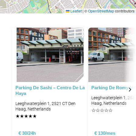
Leaflet
|
©
OpenStreetMap
contributors
P
P
P
P
Parking De Sashi – Centro De La
Parking De Romy Mo
Haya
Leeghwaterplein 1, 252
Haag, Netherlands
Leeghwaterplein 1, 2521 CT Den
Haag, Netherlands
☆
☆
☆
☆
☆
★
★
★
★
★
€ 30/24h
€ 130/mes