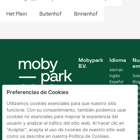
Het Plein
Buitenhof
Binnenhof
Mobypark
Idioma
Nu
B.V.
em
Alemán
Inglés
Sob
Español
Blo
Francia
Help
Preferencias de Cookies
Italiano
Tra
Holandés
Pre
Utilizamos cookies esenciales para que nuestro sitio
Sost
funcione. Con su consentimiento, también podemos usar
Afil
cookies no esenciales para mejorar la experiencia del
Con
usuario y analizar el tráfico del sitio web. Al hacer clic en
lega
Polí
"Aceptar", acepta el uso de cookies de nuestro sitio web
priv
como se describe en nuestra Política de Cookies.