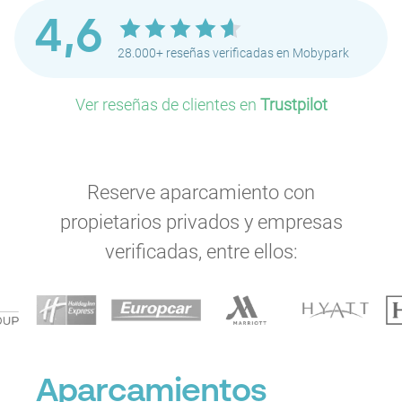
4,6
28.000+ reseñas verificadas en Mobypark
Ver reseñas de clientes en
Trustpilot
P
P
Reserve aparcamiento con
P
P
propietarios privados y empresas
verificadas, entre ellos:
P
P
P
Aparcamientos