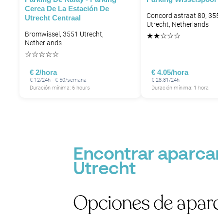
Cerca De La Estación De
Concordiastraat 80, 3
Utrecht Centraal
Utrecht, Netherlands
Bromwissel, 3551 Utrecht,
★
★
☆
☆
☆
Netherlands
☆
☆
☆
☆
☆
€ 2/hora
€ 4.05/hora
€ 12/24h · € 50/semana
€ 28.81/24h
Duración mínima: 6 hours
Duración mínima: 1 hora
Encontrar aparcam
Utrecht
Opciones de aparc