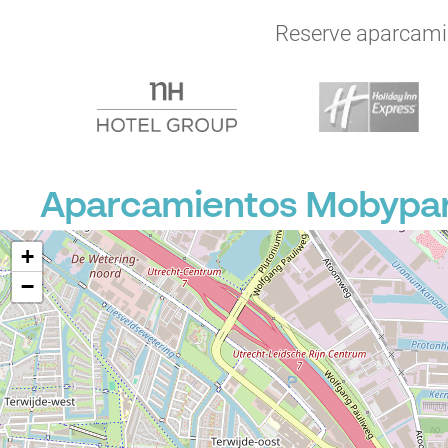
Reserve aparcamien
Aparcamientos Mobypark
+
−