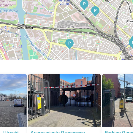
P
P
P
P
P
P
P
P
- Utrecht
Aparcamiento Groeneweg,
Parking Gara