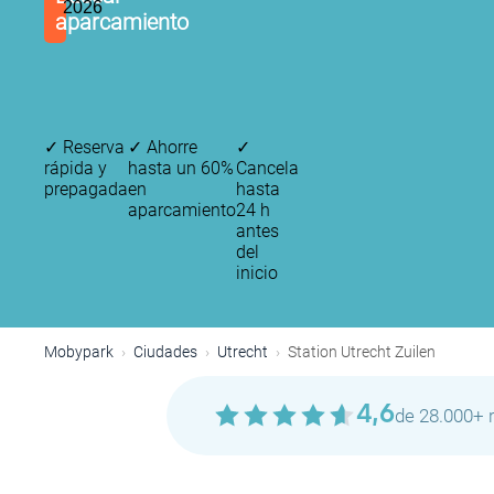
2026
aparcamiento
✓
Reserva
✓
Ahorre
✓
rápida y
hasta un 60%
Cancela
prepagada
en
hasta
aparcamiento
24 h
antes
del
inicio
Mobypark
Ciudades
Utrecht
Station Utrecht Zuilen
4,6
de 28.000+ 