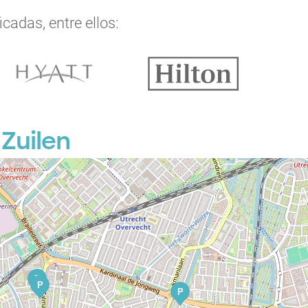
cadas, entre ellos:
Zuilen
P
P
P