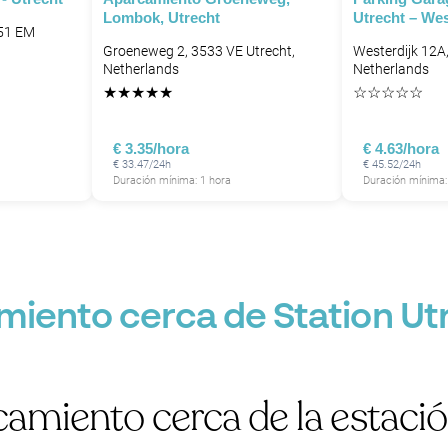
Lombok, Utrecht
Utrecht – Wes
551 EM
Groeneweg 2, 3533 VE Utrecht,
Westerdijk 12A
Netherlands
Netherlands
★
★
★
★
★
☆
☆
☆
☆
☆
P
€ 3.35/hora
€ 4.63/hora
€ 33.47/24h
€ 45.52/24h
Duración mínima: 1 hora
Duración mínima:
P
P
P
iento cerca de Station Utr
amiento cerca de la estació