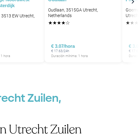
terdijk
Oudlaan, 3515GA Utrecht,
Goeman
Netherlands
Utrech
, 3513 EW Utrecht,
★
★
★
★
☆
★
★
★
P
€ 3.07/hora
€ 3.
€ 17.63/24h
€ 17.6
 1 hora
Duración mínima: 1 hora
Duraci
echt Zuilen,
n Utrecht Zuilen