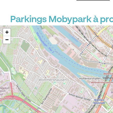
Parkings Mobypark à prox
+
−