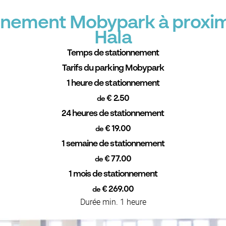
onnement Mobypark à proximi
Hala
Temps de stationnement
Tarifs du parking Mobypark
1 heure de stationnement
€ 2.50
de
24 heures de stationnement
€ 19.00
de
1 semaine de stationnement
€ 77.00
de
1 mois de stationnement
€ 269.00
de
Durée min. 1 heure