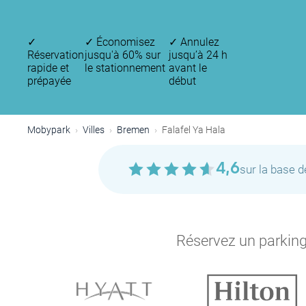
✓
✓
Économisez
✓
Annulez
Réservation
jusqu'à 60% sur
jusqu’à 24 h
rapide et
le stationnement
avant le
prépayée
début
Mobypark
Villes
Bremen
Falafel Ya Hala
4,6
sur la base 
Réservez un parking 