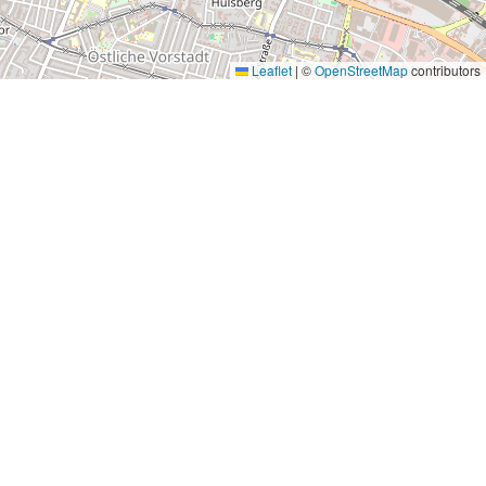
Leaflet
|
©
OpenStreetMap
contributors