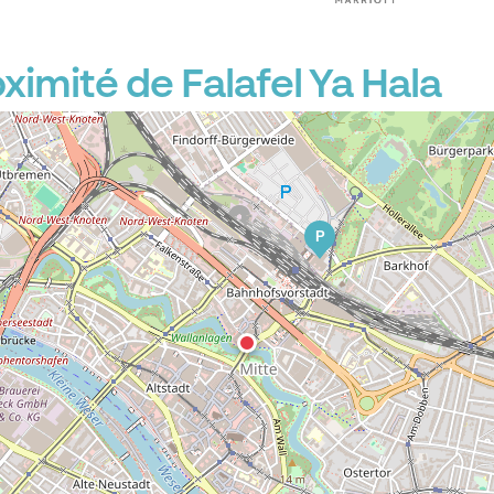
imité de Falafel Ya Hala
P