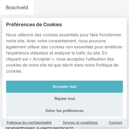
Boschveld
Préférences de Cookies
Destinations
populaires
Nous utilisons des cookies essentiels pour faire fonctionner
notre site. Avec votre consentement, nous pouvons
à
également utiliser des cookies non essentiels pour améliorer
proximité
l'expérience utilisateur et analyser le trafic du site. En
cliquant sur « Accepter », vous acceptez l'utilisation des
de De
cookies de notre site tel que décrit dans notre Politique de
Haren
cookies.
Fletcher Hotel-Restaurant 's-Hertogenbosch
Accepter tout
Stadion De Vliert
Maaspoort Den Bosch
Rejeter tout
Gérer les préférences
Burgemeester van Zwietenpark
Verkadefabriek
Politique de confidentialité
Termes et conditions
Contact
Brabanthallen 's-Hertogenbosch