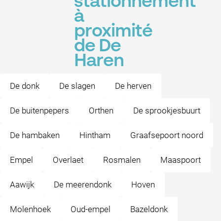
stationnement
à
proximité
de De
Haren
De donk
De slagen
De herven
De buitenpepers
Orthen
De sprookjesbuurt
De hambaken
Hintham
Graafsepoort noord
Empel
Overlaet
Rosmalen
Maaspoort
Aawijk
De meerendonk
Hoven
Molenhoek
Oud-empel
Bazeldonk