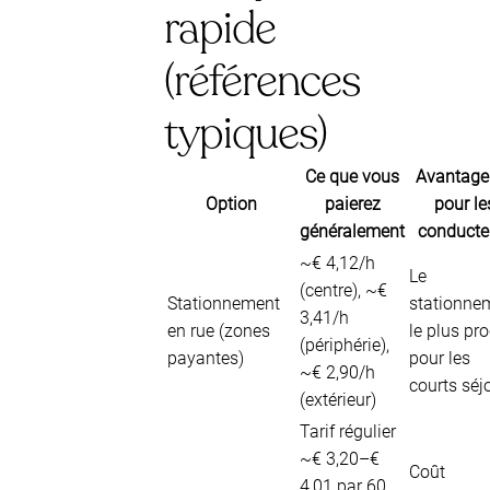
rapide
(références
typiques)
Ce que vous
Avantage 
Option
paierez
pour le
généralement
conducte
~€ 4,12/h
Le
(centre), ~€
Stationnement
stationne
3,41/h
en rue (zones
le plus pr
(périphérie),
payantes)
pour les
~€ 2,90/h
courts séj
(extérieur)
Tarif régulier
~€ 3,20–€
Coût
4,01 par 60