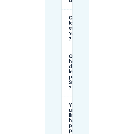
de De Haren ?
Comment payer
le stationnement
en voirie à
’s‑Hertogenbosch
?
Quelles sont les
heures
d'ouverture et
les tarifs du
parking
St‑Josephstraat
?
Y a-t-il
une
limite de
hauteur
pour les
parkings