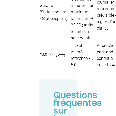
journalier
Garage
minutes ; tarif
maximum
(St‑Josephstraat
maximum
prévisible 
/ Stationsplein)
journalier ~€
règles d’a
20,00 ; tarifs
claires
réduits en
soirée/nuit
Ticket
Approche
journée
park-and-
P&R (Mayweg)
référence ~€
continue,
5,00
ouvert 24/
Questions
fréquentes
sur