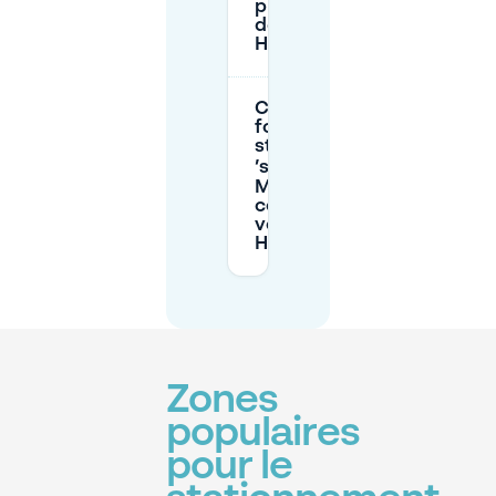
proches
de De
Haren ?
Comment
fonctionne la
station P+R
’s‑Hertogenbosch
Mayweg pour les
conducteurs
venant de De
Haren ?
Zones
populaires
pour le