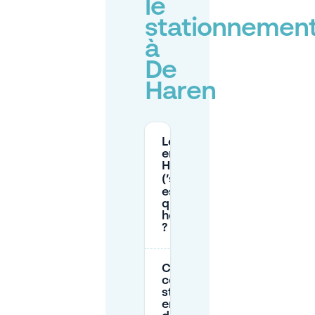
le
stationnemen
à
De
Haren
Le stationnement
en voirie à De
Haren
(’s‑Hertogenbosch)
est-il payant, et
quelles sont les
heures applicables
?
Combien
coûte le
stationnement
en voirie près