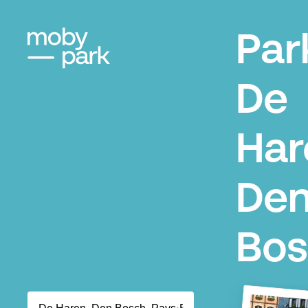
Par
De
Har
De
Bos