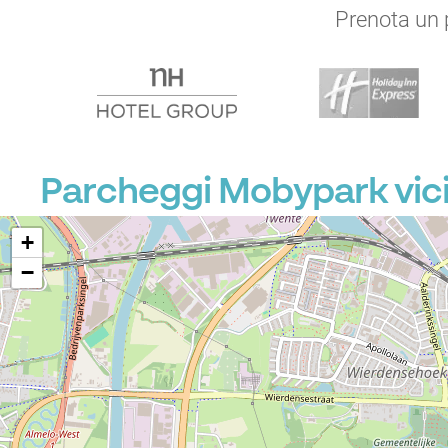
Prenota un p
Parcheggi Mobypark vici
+
−