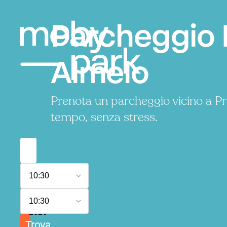
Parcheggio 
Almelo
Prenota un parcheggio vicino a P
tempo, senza stress.
8
10:30
agosto
2026
9
10:30
agosto
2026
Trova