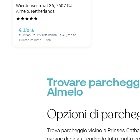
Wierdensestraat 36, 7607 GJ
Almelo, Netherlands
★
★
★
★
★
€ 1/ora
€ 3/24h · € 12/settimana · € 45/mese
Durata minima: 1 ora
Trovare parcheggi
Almelo
Opzioni di parcheg
Trova parcheggio vicino a Prinses Cathar
garage dedicati, rendendo tutto molto co