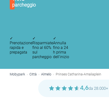
parcheggio
✓
✓
✓
Prenotazione
Risparmiate
Annulla
rapida e
fino al 60%
fino a 24
prepagata
sul
h prima
parcheggio
dell’inizio
Mobypark
Città
Almelo
Prinses Catharina-Amaliaplein
4,6
da 28.000+ 