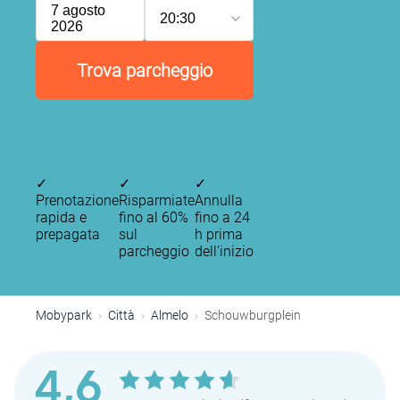
7 agosto
20:30
2026
Trova parcheggio
✓
✓
✓
Prenotazione
Risparmiate
Annulla
rapida e
fino al 60%
fino a 24
prepagata
sul
h prima
parcheggio
dell’inizio
Mobypark
Città
Almelo
Schouwburgplein
4,6