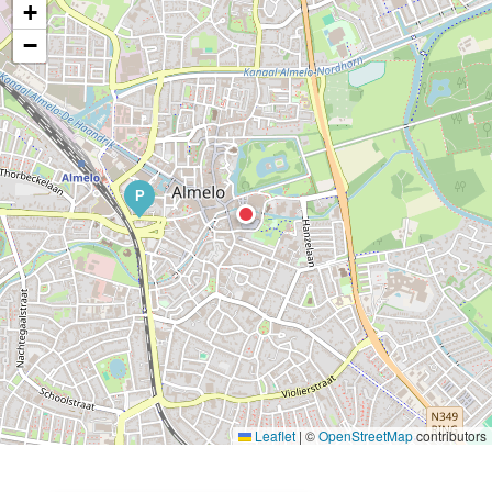
+
−
P
Leaflet
|
©
OpenStreetMap
contributors