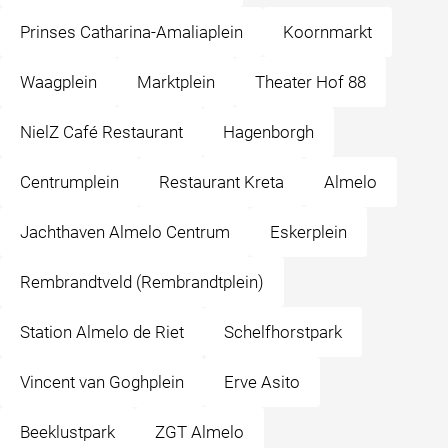
Prinses Catharina-Amaliaplein
Koornmarkt
Waagplein
Marktplein
Theater Hof 88
NielZ Café Restaurant
Hagenborgh
Centrumplein
Restaurant Kreta
Almelo
Jachthaven Almelo Centrum
Eskerplein
Rembrandtveld (Rembrandtplein)
Station Almelo de Riet
Schelfhorstpark
Vincent van Goghplein
Erve Asito
Beeklustpark
ZGT Almelo