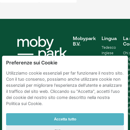
Mobypark
Lingua
La 
B.V.
Co
Tedesco
Inglese
Chi
Spagnolo
Blo
Preferenze sui Cookie
Francia
Aiut
Italian
Offe
Utilizziamo cookie essenziali per far funzionare il nostro sito.
Olandese
Sta
Con il tuo consenso, possiamo anche utilizzare cookie non
Sost
essenziali per migliorare l'esperienza dell'utente e analizzare
Affil
il traffico del sito web. Cliccando su "Accetta", accetti l'uso
Term
cond
dei cookie del nostro sito come descritto nella nostra
Priv
Politica sui Cookie.
Pref
con
Accetta tutto