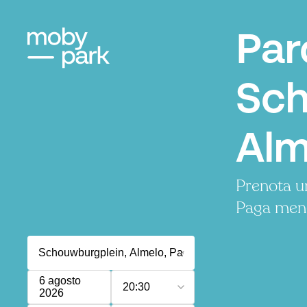
Par
Sch
Alm
Prenota u
Paga meno
6 agosto
20:30
2026