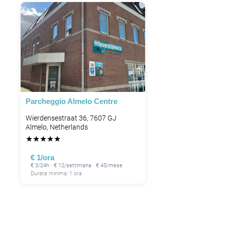
Parcheggio Almelo Centre
Wierdensestraat 36, 7607 GJ
Almelo, Netherlands
★
★
★
★
★
€ 1/ora
€ 3/24h · € 12/settimana · € 45/mese
Durata minima: 1 ora