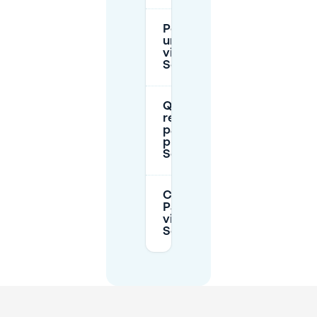
Posso prenotare
un posto auto
vicino a
Schouwburgplein?
Quali sono le
regole di
parcheggio
pubblico intorno a
Schouwburgplein?
Ci sono opzioni
Park and Ride
vicino a
Schouwburgplein?