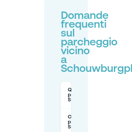
Domande
frequenti
sul
parcheggio
vicino
a
Schouwburgpl
Qual è il costo del
parcheggio a
Schouwburgplein?
C'è un garage
presso Pathé
Schouwburgplein?