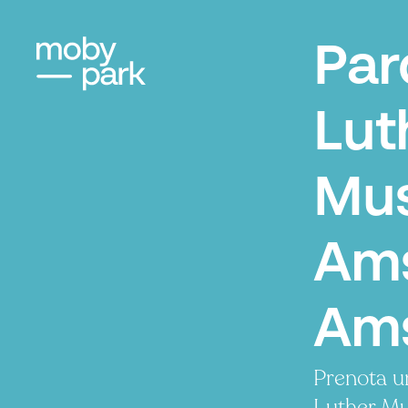
Par
Lut
Mu
Am
Am
Prenota u
Luther M