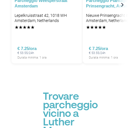
Parcheggio Weesperstraat
Parcheggio Plantage
P
Amsterdam
Prinsengracht, Ams
P
P
P
P
Lepelkruisstraat 42, 1018 WH
Nieuwe Prinsengracht 
P
Amsterdam, Netherlands
Amsterdam, Netherlan
P
★
★
★
★
★
★
★
★
★
★
P
P
P
P
P
€ 7.25/ora
€ 7.25/ora
€ 53.55/24h
€ 53.55/24h
Durata minima: 1 ora
Durata minima: 1 ora
Trovare
parcheggio
vicino a
Luther