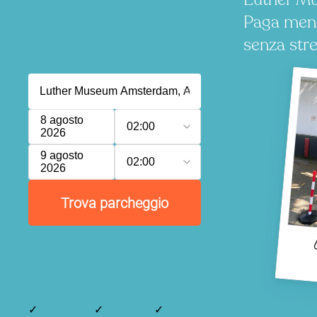
Paga meno
senza stre
8 agosto
02:00
2026
9 agosto
02:00
2026
Trova parcheggio
✓
✓
✓