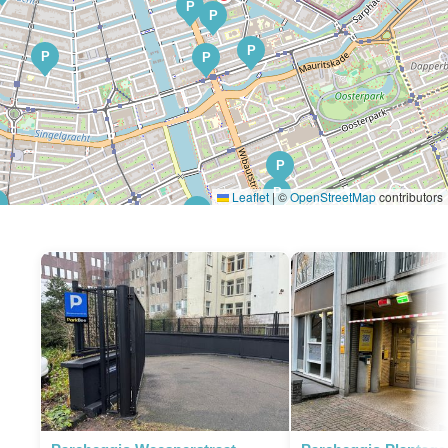
P
P
P
P
P
P
P
Leaflet
|
©
OpenStreetMap
contributors
P
P
P
P
P
P
P
P
P
P
P