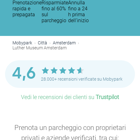
Prenotazione
Risparmiate
Annulla
rapida e
fino al 60%
fino a 24
prepagata
sul
h prima
P
P
parcheggio
dell’inizio
P
P
P
Mobypark
Città
Amsterdam
Luther Museum Amsterdam
P
4,6
P
28.000+ recensioni verificate su Mobypark
P
P
Vedi le recensioni dei clienti su
Trustpilot
P
P
P
P
P
P
Prenota un parcheggio con proprietari
privati e aziende verificati, tra cui: