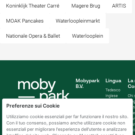
Koninklijk Theater Carré
Magere Brug
ARTIS
MOAK Pancakes
Waterloopleinmarkt
Nationale Opera & Ballet
Waterlooplein
Mobypark
Lingua
La 
B.V.
Co
Tedesco
Inglese
Chi
Spagnolo
Blo
Preferenze sui Cookie
Francia
Aiut
Italian
Offe
Utilizziamo cookie essenziali per far funzionare il nostro sito.
Olandese
Sta
Con il tuo consenso, possiamo anche utilizzare cookie non
Sost
essenziali per migliorare l'esperienza dell'utente e analizzare
Affil