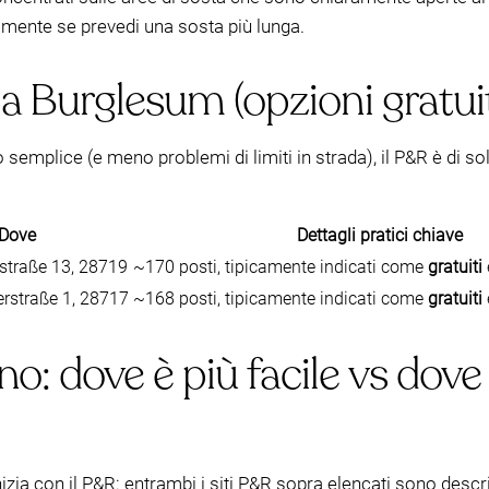
lmente se prevedi una sosta più lunga.
 a Burglesum (opzioni gratui
semplice (e meno problemi di limiti in strada), il P&R è di soli
Dove
Dettagli pratici chiave
straße 13, 28719
~170 posti, tipicamente indicati come
gratuiti
rstraße 1, 28717
~168 posti, tipicamente indicati come
gratuiti
o: dove è più facile vs dov
inizia con il P&R: entrambi i siti P&R sopra elencati sono desc