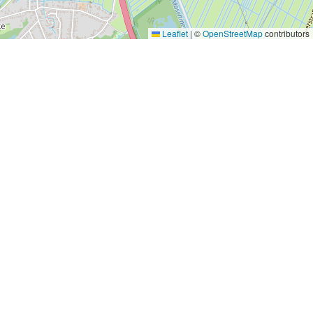
Leaflet
|
©
OpenStreetMap
contributors