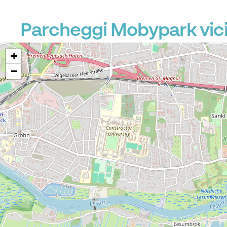
Parcheggi Mobypark vic
+
−