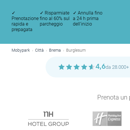
✓
✓
Risparmiate
✓
Annulla fino
Prenotazione
fino al 60% sul
a 24 h prima
rapida e
parcheggio
dell’inizio
prepagata
Mobypark
Città
Brema
Burglesum
4,6
da 28.000+ 
Prenota un p