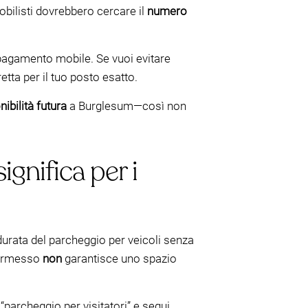
mobilisti dovrebbero cercare il
numero
 pagamento mobile. Se vuoi evitare
etta per il tuo posto esatto.
ibilità futura
a Burglesum—così non
gnifica per i
durata del parcheggio per veicoli senza
 permesso
non
garantisce uno spazio
parcheggio per visitatori” e segui