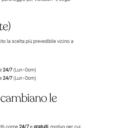
te)
to la scelta più prevedibile vicino a
e
24/7
(Lun–Dom)
e
24/7
(Lun–Dom)
e cambiano le
ritti come
24/7
e
gratuiti
, motivo per cui