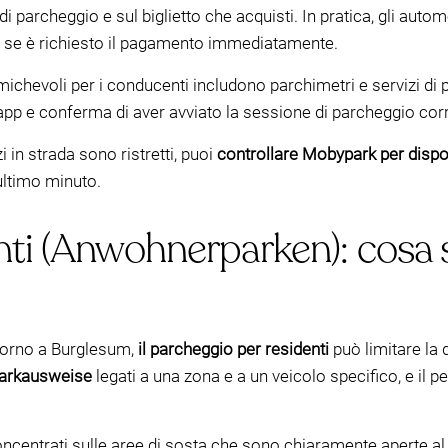
i parcheggio e sul biglietto che acquisti. In pratica, gli auto
 se è richiesto il pagamento immediatamente.
ichevoli per i conducenti includono parchimetri e servizi di
l’app e conferma di aver avviato la sessione di parcheggio corr
zi in strada sono ristretti, puoi
controllare Mobypark per dispon
ultimo minuto.
ti (Anwohnerparken): cosa si
ntorno a Burglesum,
il parcheggio per residenti
può limitare la 
arkausweise
legati a una zona e a un veicolo specifico, e il
ncentrati sulle aree di sosta che sono chiaramente aperte al “