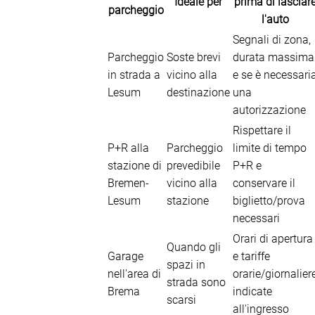
Ideale per
prima di lasciar
parcheggio
l'auto
Segnali di zona,
Parcheggio
Soste brevi
durata massima
in strada a
vicino alla
e se è necessari
Lesum
destinazione
una
autorizzazione
Rispettare il
P+R alla
Parcheggio
limite di tempo
stazione di
prevedibile
P+R e
Bremen-
vicino alla
conservare il
Lesum
stazione
biglietto/prova
necessari
Orari di apertura
Quando gli
Garage
e tariffe
spazi in
nell'area di
orarie/giornalier
strada sono
Brema
indicate
scarsi
all'ingresso