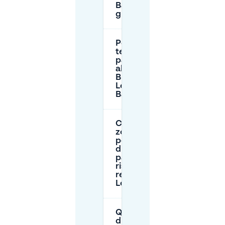
Bahnhof è
gratuito?
Per quanto
tempo posso
parcheggiare
al P+R
Bremen-
Lesum
Bahnhof?
Ci sono
zone di
permesso
di
parcheggio
riservato ai
residenti a
Lesum?
Quali errori
di