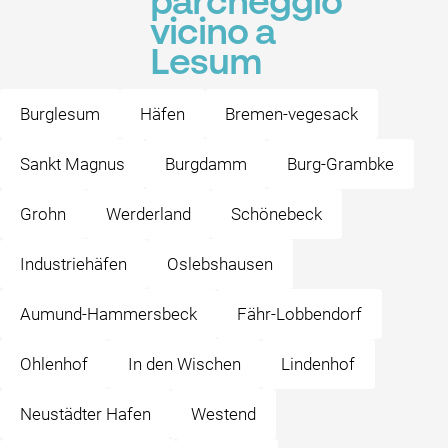
parcheggio
vicino a
Lesum
Burglesum
Häfen
Bremen-vegesack
Sankt Magnus
Burgdamm
Burg-Grambke
Grohn
Werderland
Schönebeck
Industriehäfen
Oslebshausen
Aumund-Hammersbeck
Fähr-Lobbendorf
Ohlenhof
In den Wischen
Lindenhof
Neustädter Hafen
Westend