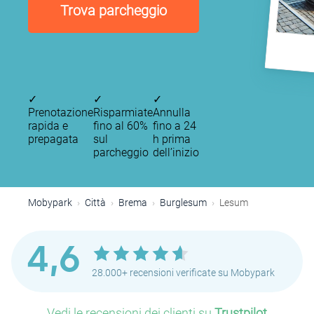
Trova parcheggio
✓
✓
✓
Prenotazione
Risparmiate
Annulla
rapida e
fino al 60%
fino a 24
prepagata
sul
h prima
parcheggio
dell’inizio
Mobypark
Città
Brema
Burglesum
Lesum
4,6
28.000+ recensioni verificate su Mobypark
Vedi le recensioni dei clienti su
Trustpilot