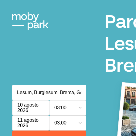
Par
Les
Br
10 agosto
03:00
2026
11 agosto
03:00
2026