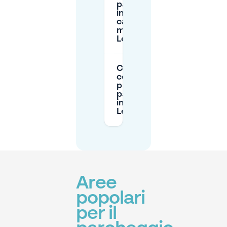
parcheggio
in strada
causano
multe a
Lesum?
Cosa devo
controllare
prima di
parcheggiare
in strada a
Lesum?
Aree
popolari
per il