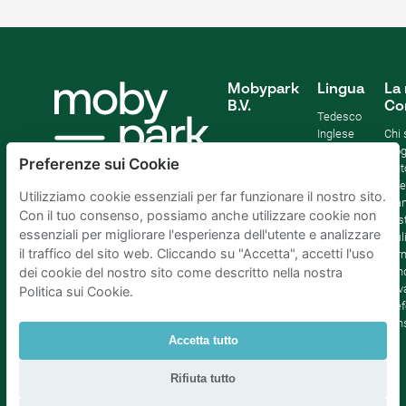
Mobypark
Lingua
La 
B.V.
Co
Tedesco
Inglese
Chi
Spagnolo
Blo
Preferenze sui Cookie
Francia
Aiut
Italian
Offe
Utilizziamo cookie essenziali per far funzionare il nostro sito.
Olandese
Sta
Con il tuo consenso, possiamo anche utilizzare cookie non
Sost
essenziali per migliorare l'esperienza dell'utente e analizzare
Affil
il traffico del sito web. Cliccando su "Accetta", accetti l'uso
Term
cond
dei cookie del nostro sito come descritto nella nostra
Priv
Politica sui Cookie.
Pref
con
Accetta tutto
Parcheggio Amsterdam
|
Parcheggio Rotterdam
|
Rifiuta tutto
Parcheggio L'Aia
|
Parcheggio Bruxelles
|
Parcheggio Parigi
|