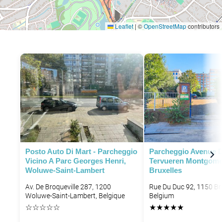
Leaflet
|
©
OpenStreetMap
contributors
P
P
Posto Auto Di Mart - Parcheggio
Parcheggio Avenue 
Vicino A Parc Georges Henri,
Tervueren Montgome
P
Woluwe-Saint-Lambert
Bruxelles
P
Av. De Broqueville 287, 1200
Rue Du Duc 92, 1150 Br
Woluwe-Saint-Lambert, Belgique
Belgium
☆
☆
☆
☆
☆
★
★
★
★
★