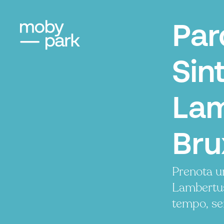
Par
Sint
Lam
Bru
Prenota u
Lambertus
tempo, se