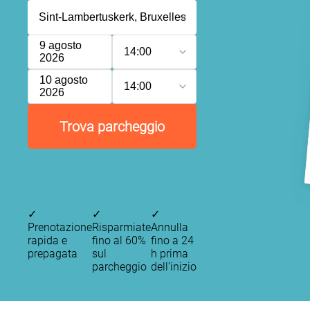
9 agosto
14:00
2026
10 agosto
14:00
2026
Trova parcheggio
✓
✓
✓
Prenotazione
Risparmiate
Annulla
rapida e
fino al 60%
fino a 24
P
prepagata
sul
h prima
P
P
parcheggio
dell’inizio
P
P