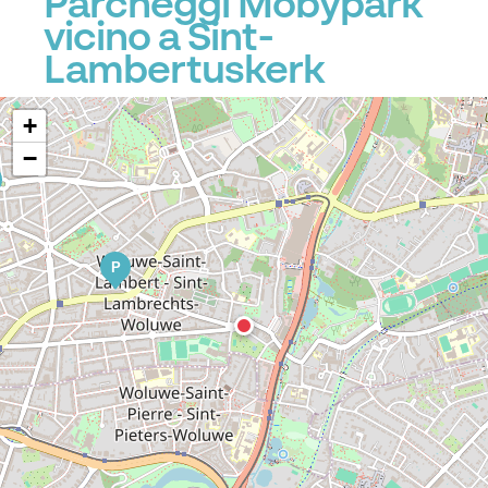
Parcheggi Mobypark
vicino a Sint-
Lambertuskerk
+
−
P