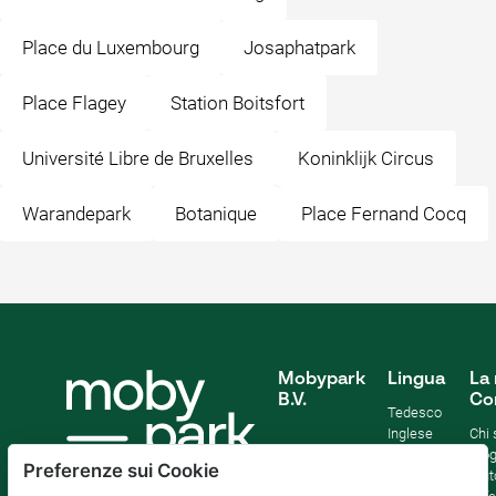
Place du Luxembourg
Josaphatpark
Place Flagey
Station Boitsfort
Université Libre de Bruxelles
Koninklijk Circus
Warandepark
Botanique
Place Fernand Cocq
Mobypark
Lingua
La 
B.V.
Co
Tedesco
Inglese
Chi
Spagnolo
Blo
Preferenze sui Cookie
Francia
Aiut