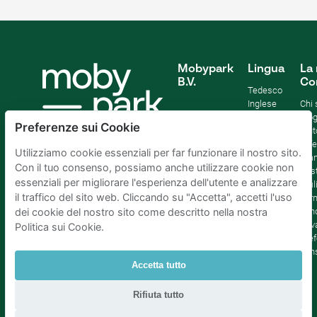
Mobypark
Lingua
La 
B.V.
Co
Tedesco
Inglese
Chi
Spagnolo
Blo
Preferenze sui Cookie
Francia
Aiut
Italian
Offe
Utilizziamo cookie essenziali per far funzionare il nostro sito.
Olandese
Sta
Con il tuo consenso, possiamo anche utilizzare cookie non
Sost
essenziali per migliorare l'esperienza dell'utente e analizzare
Affil
il traffico del sito web. Cliccando su "Accetta", accetti l'uso
Term
cond
dei cookie del nostro sito come descritto nella nostra
Priv
Politica sui Cookie.
Pref
con
Accetta tutto
Parcheggio Amsterdam
|
Parcheggio Rotterdam
|
Rifiuta tutto
Parcheggio L'Aia
|
Parcheggio Bruxelles
|
Parcheggio Parigi
|