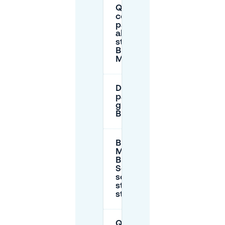
Quanto
costa il
parcheggio
alla
stazione di
Bruxelles-
Midi?
Dove si può
parcheggiare
gratis a
Bruxelles?
Bruxelles-
Midi e
Brussels
South
sono la
stessa
stazione?
Quanto