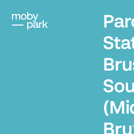
Par
Sta
Bru
Sou
(Mid
Bru