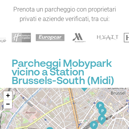
Prenota un parcheggio con proprietari
P
privati e aziende verificati, tra cui:
P
P
Parcheggi Mobypark
vicino a Station
P
Brussels-South (Midi)
P
+
−
P
P
P
P