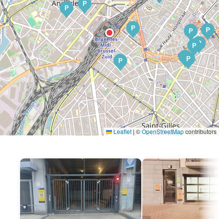
P
P
P
P
P
P
P
P
P
P
Leaflet
|
©
OpenStreetMap
contributors
P
P
P
P