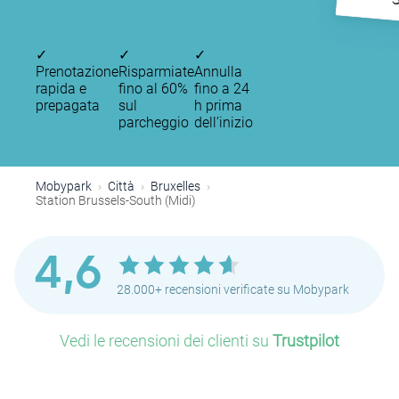
S
✓
✓
✓
Prenotazione
Risparmiate
Annulla
rapida e
fino al 60%
fino a 24
prepagata
sul
h prima
P
parcheggio
dell’inizio
P
P
Mobypark
Città
Bruxelles
P
Station Brussels-South (Midi)
P
P
4,6
P
28.000+ recensioni verificate su Mobypark
Vedi le recensioni dei clienti su
Trustpilot
P