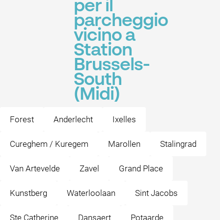
per il
parcheggio
vicino a
Station
Brussels-
South
(Midi)
Forest
Anderlecht
Ixelles
Cureghem / Kuregem
Marollen
Stalingrad
Van Artevelde
Zavel
Grand Place
Kunstberg
Waterloolaan
Sint Jacobs
Ste Catherine
Dansaert
Potaarde