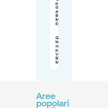
presto
devo
arrivare a
Bruxelles-
Midi per
Eurostar?
Quali sono
le migliori
opzioni di
parcheggio
vicino a
Bruxelles-
Midi?
Aree
popolari