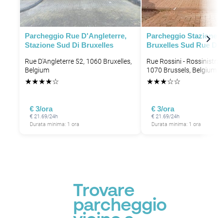
P
Parcheggio Rue D'Angleterre,
Parcheggio Stazione
Stazione Sud Di Bruxelles
Bruxelles Sud Rue D
Rue D'Angleterre 52, 1060 Bruxelles,
Rue Rossini - Rossinistr
Belgium
1070 Brussels, Belgium
★
★
★
★
☆
★
★
★
☆
☆
P
P
€ 3/ora
€ 3/ora
€ 21.69/24h
€ 21.69/24h
Durata minima: 1 ora
Durata minima: 1 ora
P
Trovare
parcheggio