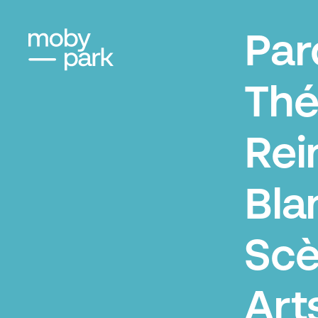
Par
Thé
Rei
Bla
Scè
Art