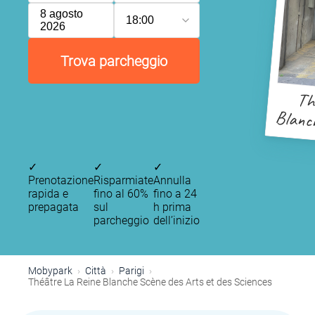
8 agosto
18:00
2026
Trova parcheggio
Th
Bla
et
✓
✓
✓
Prenotazione
Risparmiate
Annulla
rapida e
fino al 60%
fino a 24
prepagata
sul
h prima
parcheggio
dell’inizio
Mobypark
Città
Parigi
Théâtre La Reine Blanche Scène des Arts et des Sciences