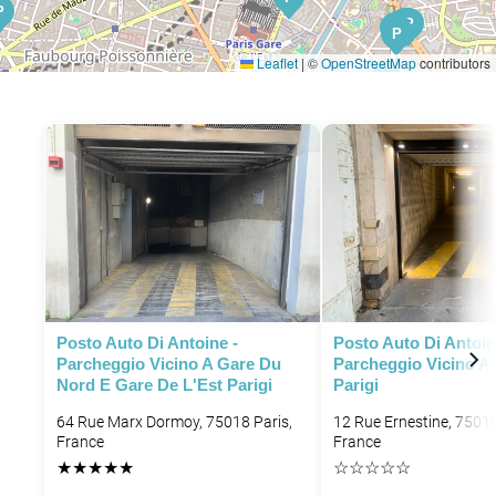
P
P
P
P
P
P
P
Leaflet
|
©
OpenStreetMap
contributors
P
P
P
P
P
P
P
Posto Auto Di Antoine -
Posto Auto Di Antoin
Parcheggio Vicino A Gare Du
Parcheggio Vicino A
Nord E Gare De L'Est Parigi
Parigi
64 Rue Marx Dormoy, 75018 Paris,
12 Rue Ernestine, 75018
P
France
France
P
★
★
★
★
★
☆
☆
☆
☆
☆