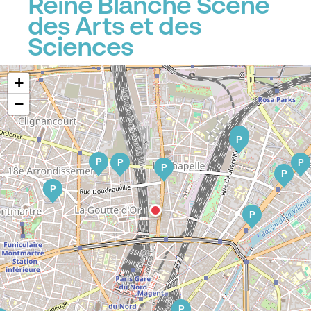
Reine Blanche Scène
des Arts et des
Sciences
+
−
P
P
P
P
P
P
P
P
P
P
P