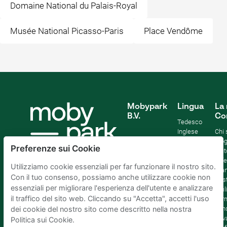
Domaine National du Palais-Royal
Musée National Picasso-Paris
Place Vendôme
Mobypark
Lingua
La 
B.V.
Co
Tedesco
Inglese
Chi
Spagnolo
Blo
Preferenze sui Cookie
Francia
Aiut
Italian
Offe
Utilizziamo cookie essenziali per far funzionare il nostro sito.
Olandese
Sta
Con il tuo consenso, possiamo anche utilizzare cookie non
Sost
essenziali per migliorare l'esperienza dell'utente e analizzare
Affil
il traffico del sito web. Cliccando su "Accetta", accetti l'uso
Term
cond
dei cookie del nostro sito come descritto nella nostra
Priv
Politica sui Cookie.