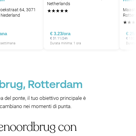
Netherlands
roekstraat 64, 3071
Maasha
★
★
★
★
★
 Nederland
Rotter
★
★
★
mana
€ 3.23/ora
€ 25
€ 31.11/24h
€ 130/
 settimana
Durata minima: 1 ora
Durata
dbrug, Rotterdam
a del ponte, il tuo obiettivo principale è
i cambiano nei momenti di punta.
nenoordbrug con