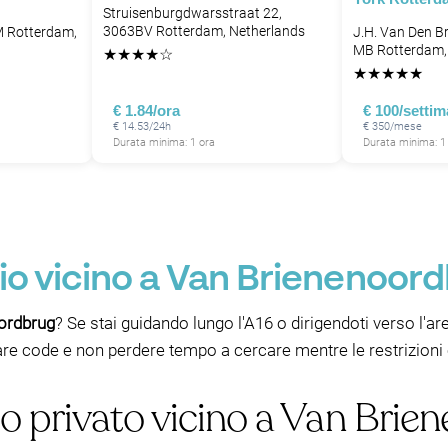
Struisenburgdwarsstraat 22,
3063BV Rotterdam, Netherlands
M Rotterdam,
J.H. Van Den B
MB Rotterdam,
★
★
★
★
☆
★
★
★
★
★
€ 1.84/ora
€ 100/setti
€ 14.53/24h
€ 350/mese
Durata minima: 1 ora
Durata minima: 1
io vicino a Van Brienenoor
ordbrug
? Se stai guidando lungo l'A16 o dirigendoti verso l'are
are code e non perdere tempo a cercare mentre le restrizion
o privato vicino a Van Brie