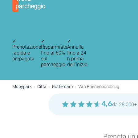
parcheggio
✓
✓
✓
Prenotazione
Risparmiate
Annulla
rapida e
fino al 60%
fino a 24
prepagata
sul
h prima
parcheggio
dell’inizio
Mobypark
Città
Rotterdam
Van Brienenoordbrug
4,6
da 28.000+ 
Prenota un p