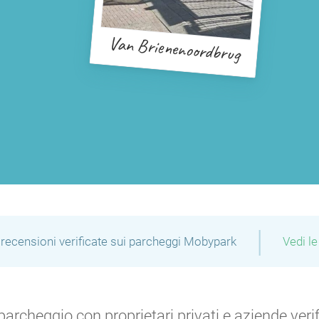
Van Brienenoordbrug
|
recensioni verificate sui parcheggi Mobypark
Vedi le
archeggio con proprietari privati e aziende verific