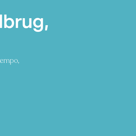
dbrug,
tempo,