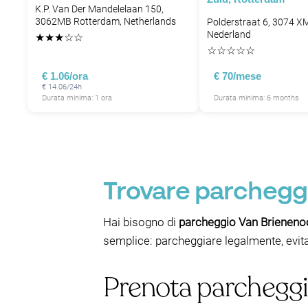
K.P. Van Der Mandelelaan 150,
3062MB Rotterdam, Netherlands
Polderstraat 6, 3074 X
Nederland
★
★
★
☆
☆
☆
☆
☆
☆
☆
€ 1.06/ora
€ 70/mese
€ 14.06/24h
Durata minima: 1 ora
Durata minima: 6 months
Trovare parchegg
Hai bisogno di
parcheggio Van Brieneno
semplice: parcheggiare legalmente, evit
Prenota parcheggi