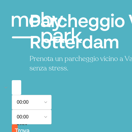
Parcheggio 
Rotterdam
Prenota un parcheggio vicino a 
senza stress.
8
00:00
agosto
2026
9
00:00
agosto
2026
Trova