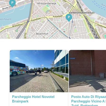
P
P
P
P
Parcheggio Hotel Novotel
Posto Auto Di Riyaaz
Brainpark
Parcheggio Vicino A
Zuid, Rotterdam