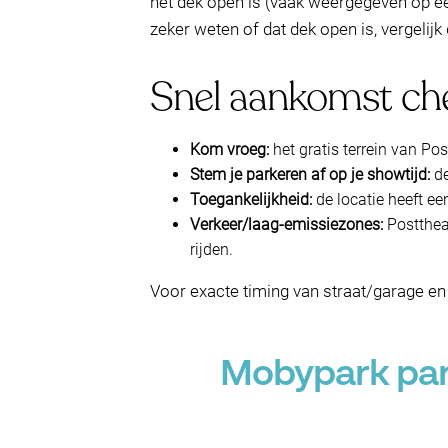
het dek open is (vaak weergegeven op een
zeker weten of dat dek open is, vergeli
Snel aankomst che
Kom vroeg:
het gratis terrein van Po
Stem je parkeren af op je showtijd:
de
Toegankelijkheid:
de locatie heeft ee
Verkeer/laag-emissiezones:
Posttheat
rijden.
Voor exacte timing van straat/garage en
Mobypark park