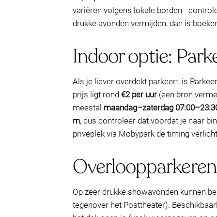
variëren volgens lokale borden—controlee
drukke avonden vermijden, dan is boeken
Indoor optie: Par
Als je liever overdekt parkeert, is Parke
prijs ligt rond
€2 per uur
(een bron verme
meestal
maandag–zaterdag 07:00–23:3
m
, dus controleer dat voordat je naar bi
privéplek via Mobypark de timing verlich
Overloopparkeren:
Op zeer drukke showavonden kunnen be
tegenover het Posttheater). Beschikbaa