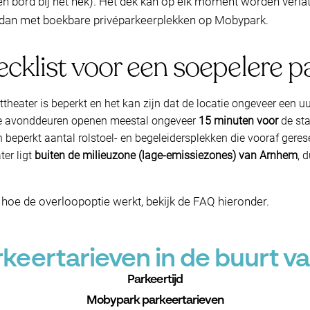
 bord bij het hek). Het dek kan op elk moment worden verlate
jk dan met boekbare privéparkeerplekken op Mobypark.
cklist voor een soepelere p
sttheater is beperkt en het kan zijn dat de locatie ongeveer een 
 avonddeuren openen meestal ongeveer
15 minuten voor
de sta
n beperkt aantal rolstoel- en begeleidersplekken die vooraf ger
er ligt
buiten de milieuzone (lage-emissiezones) van Arnhem
, 
 hoe de overloopoptie werkt, bekijk de FAQ hieronder.
eertarieven in de buurt v
Parkeertijd
Mobypark parkeertarieven