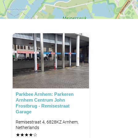
Parkbee Arnhem: Parkeren
Arnhem Centrum John
Frostbrug - Remisestraat
Garage
Remisestraat 4, 6828KZ Arnhem,
Netherlands
★
★
★
★
☆