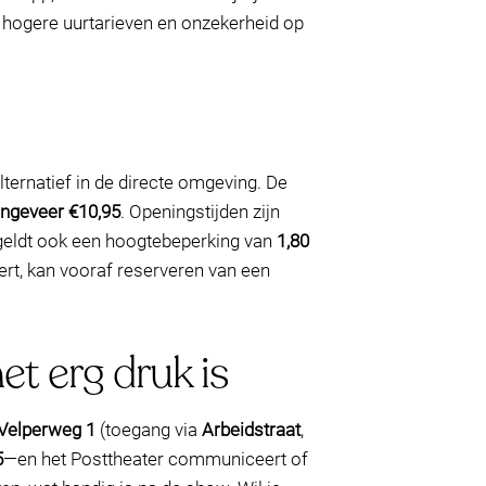
e hogere uurtarieven en onzekerheid op
lternatief in de directe omgeving. De
ongeveer €10,95
. Openingstijden zijn
r geldt ook een hoogtebeperking van
1,80
eert, kan vooraf reserveren van een
t erg druk is
Velperweg 1
(toegang via
Arbeidstraat
,
5
—en het Posttheater communiceert of