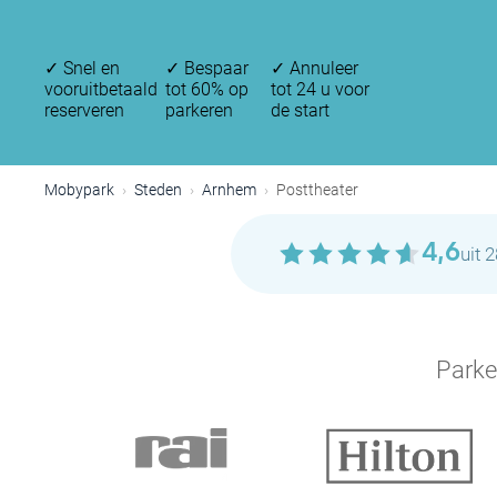
✓
Snel en
✓
Bespaar
✓
Annuleer
vooruitbetaald
tot 60% op
tot 24 u voor
reserveren
parkeren
de start
Mobypark
Steden
Arnhem
Posttheater
4,6
uit 
Parke