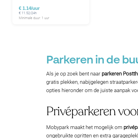
€ 1.14/uur
€ 11.52/24h
Minimale duur: 1 uur
Parkeren in de bu
Als je op zoek bent naar
parkeren Postth
gratis plekken, nabijgelegen straatparke
opties hieronder om de juiste aanpak vo
Privéparkeren voo
Mobypark maakt het mogelijk om
privép
ongebruikte opritten en extra garageplek