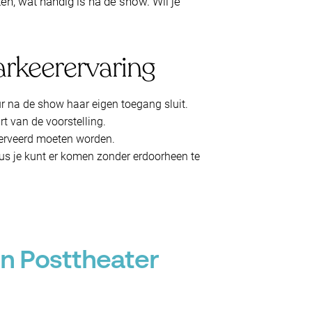
n, wat handig is na de show. Wil je
arkeerervaring
uur na de show haar eigen toegang sluit.
rt van de voorstelling.
eserveerd moeten worden.
dus je kunt er komen zonder erdoorheen te
an Posttheater