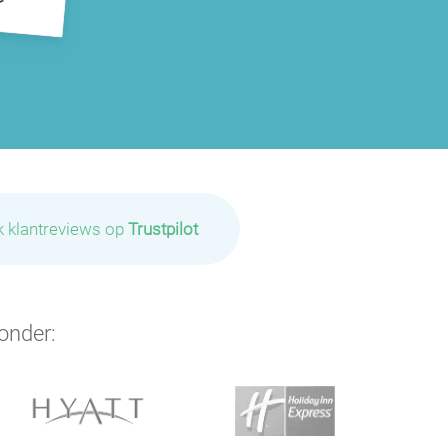
k klantreviews op
Trustpilot
onder: