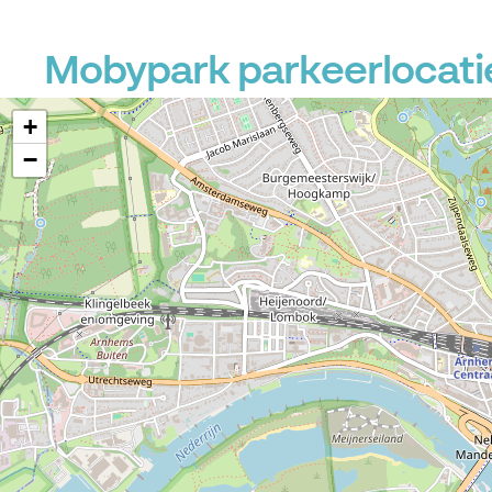
Mobypark parkeerlocatie
+
−