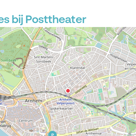
s bij Posttheater
P