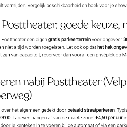
ilt vermijden. Vergelijk beschikbaarheid en boek voor je sho
j Posttheater: goede keuze,
t Posttheater een eigen
gratis parkeerterrein
voor ongeveer
3
 niet altijd worden toegelaten. Let ook op dat
het hek ongev
wilt zijn van capaciteit, reserveer dan vooraf een privéplek o
eren nabij Posttheater (Velp
perweg)
t over het algemeen gedekt door
betaald straatparkeren
. Typi
23:00
. Tarieven hangen af van de exacte zone:
€4,60 per uur
i
door je kenteken in te voeren bij de automaat of via een park