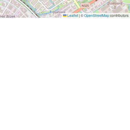
Leaflet
|
©
OpenStreetMap
contributors