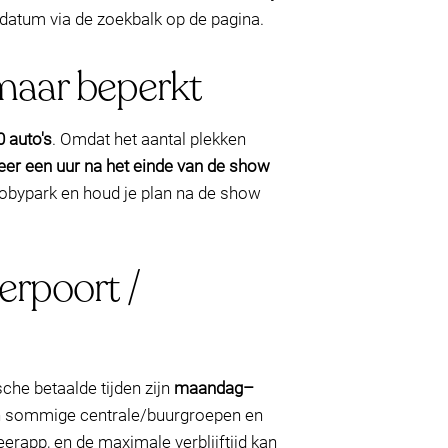
wdatum via de zoekbalk op de pagina.
 maar beperkt
0 auto's
. Omdat het aantal plekken
eer een uur na het einde van de show
p Mobypark en houd je plan na de show
erpoort /
sche betaalde tijden zijn
maandag–
n sommige centrale/buurgroepen en
eerapp, en de maximale verblijftijd kan