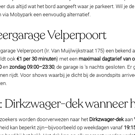
r dus altijd wat het bord aangeeft waar je parkeert. Wil je d
 via Mobypark een eenvoudig alternatief.
keergarage Velperpoort
ergarage Velperpoort (Ir. Van Muijlwijkstraat 175) een bekend a
ldt ook
€1 per 30 minuten
) met een
maximaal dagtarief van 
0
en
zondag 09:00–23:30
; de garage is 's nachts gesloten. E
nnen rijdt. Voor shows waarbij je dicht bij de avondspits arriv
ten.
 Dirkzwager-dek wanneer he
zoekers worden doorverwezen naar het
Dirkzwager-dek
aan
rheid kan beperkt zijn—bijvoorbeeld op weekdagen vanaf
19:1