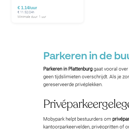
€ 1.14/uur
€ 11.52/24h
Minimale duur: 1 uur
Parkeren in de b
Parkeren in Plattenburg
gaat vooral over 
geen tijdslimieten overschrijdt. Als je z
gereserveerde privéplekken.
Privéparkeergeleg
Mobypark helpt bestuurders om
privépa
kantoorparkeervelden, privéopritten of 