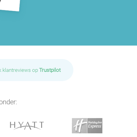
k klantreviews op
Trustpilot
onder: