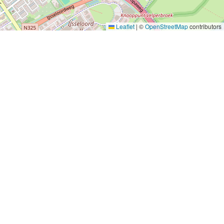
Leaflet
|
©
OpenStreetMap
contributors