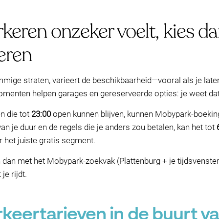
eren onzeker voelt, kies da
eren
mige straten, varieert de beschikbaarheid—vooral als je late
menten helpen garages en gereserveerde opties: je weet dat 
n die tot
23:00
open kunnen blijven, kunnen Mobypark-boekingen
an je duur en de regels die je anders zou betalen, kan het tot
het juiste gratis segment.
gin dan met het Mobypark-zoekvak (Plattenburg + je tijdsvenste
e rijdt.
eertarieven in de buurt v