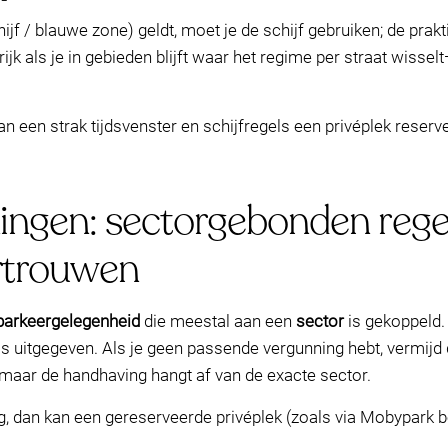
jf / blauwe zone) geldt, moet je de schijf gebruiken; de prakti
ijk als je in gebieden blijft waar het regime per straat wissel
an een strak tijdsvenster en schijfregels een privéplek rese
ngen: sectorgebonden rege
rtrouwen
parkeergelegenheid
die meestal aan een
sector
is gekoppeld.
j is uitgegeven. Als je geen passende vergunning hebt, verm
, maar de handhaving hangt af van de exacte sector.
, dan kan een gereserveerde privéplek (zoals via Mobypark be