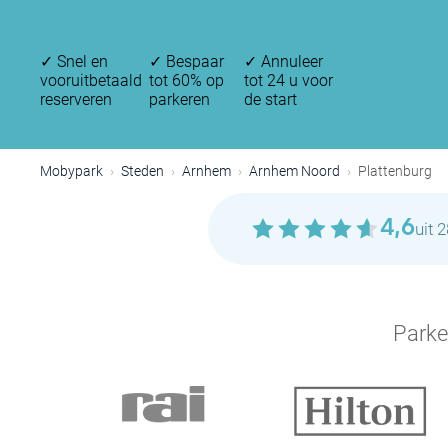
✓
Snel en
✓
Bespaar
✓
Annuleer
vooruitbetaald
tot 60% op
tot 24 u voor
reserveren
parkeren
de start
Mobypark
Steden
Arnhem
Arnhem Noord
Plattenburg
4,6
uit 
Parke