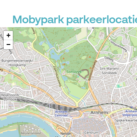
Mobypark parkeerlocatie
+
−