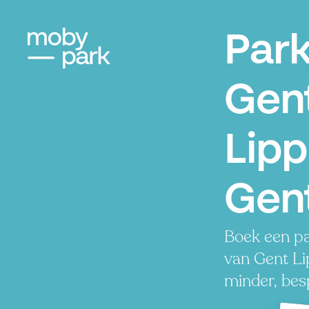
Par
Gen
Lipp
Gen
Boek een pa
van Gent Li
minder, besp