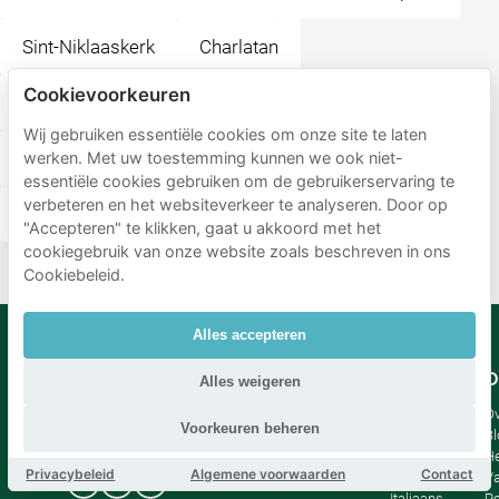
Sint-Niklaaskerk
Charlatan
Cookievoorkeuren
Missy Sippy Blues & Roots Club
Wij gebruiken essentiële cookies om onze site te laten
Royal India Restaurant
Korenmarkt
werken. Met uw toestemming kunnen we ook niet-
essentiële cookies gebruiken om de gebruikerservaring te
verbeteren en het websiteverkeer te analyseren. Door op
Graffiti Street
"Accepteren" te klikken, gaat u akkoord met het
cookiegebruik van onze website zoals beschreven in ons
Cookiebeleid.
Alles accepteren
Mobypark
Taal
O
Alles weigeren
B.V.
Duits
Ov
Voorkeuren beheren
Engels
Bl
Spaans
H
Privacybeleid
Algemene voorwaarden
Contact
Frankrijk
Va
Italiaans
Pe