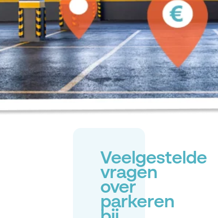
Veelgestelde
vragen
over
parkeren
bij