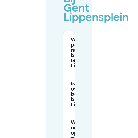
Gent
Lippensplein
Wat zijn de
parkeerregels
na 19:00 in de
buurt van
Gent
Lippensplein?
Is er
overnachtingsparkeren
beschikbaar in de
buurt van Gent
Lippensplein?
Welke
nabijgelegen
openbare