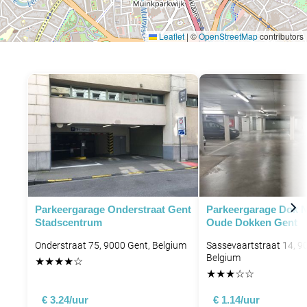
Leaflet
|
©
OpenStreetMap
contributors
Parkeergarage Onderstraat Gent
Parkeergarage Dok N
Stadscentrum
Oude Dokken Gent
Onderstraat 75, 9000 Gent, Belgium
Sassevaartstraat 14, 9
Belgium
★
★
★
★
☆
P
★
★
★
☆
☆
€ 3.24/uur
€ 1.14/uur