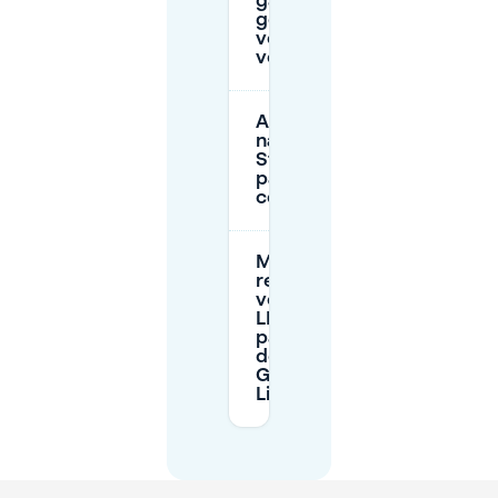
garages zijn
geschikt
voor langere
verblijven?
Accepteren
nabijgelegen
Stad Gent-
parkeergarages
contant geld?
Moet ik me
registreren
voor Gent’s
LEZ bij
parkeren in
de buurt van
Gent
Lippensplein?