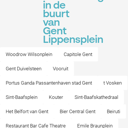
in de
buurt
van
Gent
Lippensplein
Woodrow Wilsonplein
Capitole Gent
Gent Duivelsteen
Vooruit
Portus Ganda Passantenhaven stad Gent
t Vosken
Sint-Baafsplein
Kouter
Sint-Baafskathedraal
Het Belfort van Gent
Bier Central Gent
Beiruti
Restaurant Bar Cafe Theatre
Emile Braunplein