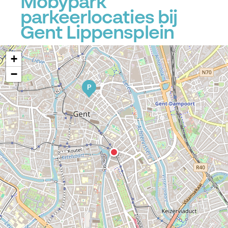
Mobypark
parkeerlocaties bij
Gent Lippensplein
+
−
P