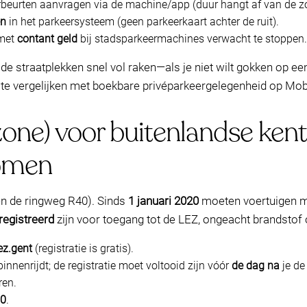
rbeurten aanvragen via de machine/app (duur hangt af van de zo
en
in het parkeersysteem (geen parkeerkaart achter de ruit).
 met
contant geld
bij stadsparkeermachines verwacht te stoppen.
e straatplekken snel vol raken—als je niet wilt gokken op een
 te vergelijken met boekbare privéparkeergelegenheid op Mob
one) voor buitenlandse kent
omen
en de ringweg R40). Sinds
1 januari 2020
moeten voertuigen 
registreerd
zijn voor toegang tot de LEZ, ongeacht brandstof 
z.gent
(registratie is gratis).
innenrijdt; de registratie moet voltooid zijn vóór
de dag na
je de
en.
0
.