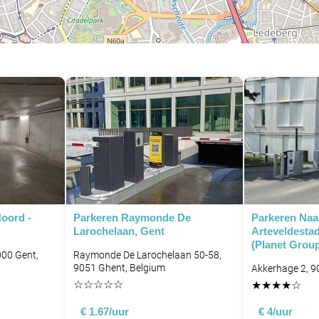
oord -
Parkeren Raymonde De
Parkeren Naa
Larochelaan, Gent
Arteveldesta
(Planet Grou
P
000 Gent,
Raymonde De Larochelaan 50-58,
9051 Ghent, Belgium
Akkerhage 2, 9
☆
☆
☆
☆
☆
★
★
★
★
☆
€ 1.67/uur
€ 4/uur