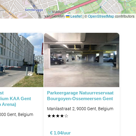
Leaflet
|
©
OpenStreetMap
contributors
st
Parkeergarage Natuurreservaat
dium KAA Gent
Bourgoyen-Ossemeersen Gent
p Arena)
Manilastraat 2, 9000 Gent, Belgium
000 Gent, Belgium
★
★
★
★
☆
€ 1.04/uur