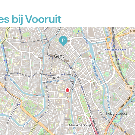
s bij Vooruit
P