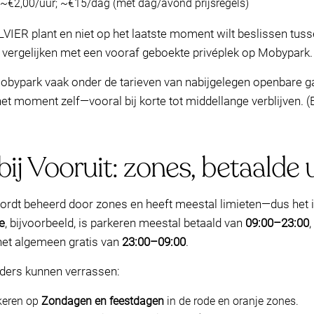
~€2,00/uur; ~€15/dag (met dag/avond prijsregels)
ULVIER plant en niet op het laatste moment wilt beslissen tus
e vergelijken met een vooraf geboekte privéplek op Mobypark.
obypark vaak onder de tarieven van nabijgelegen openbare ga
het moment zelf—vooral bij korte tot middellange verblijven. 
ij Vooruit: zones, betaalde 
ordt beheerd door zones en heeft meestal limieten—dus het 
e
, bijvoorbeeld, is parkeren meestal betaald van
09:00–23:00
 het algemeen gratis van
23:00–09:00
.
urders kunnen verrassen:
keren op
Zondagen en feestdagen
in de rode en oranje zones.