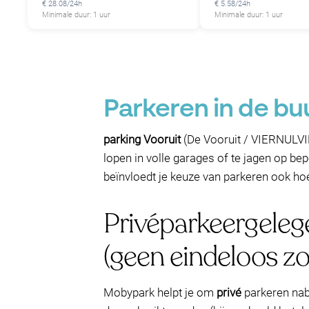
€ 28.08/24h
€ 5.58/24h
Minimale duur: 1 uur
Minimale duur: 1 uur
Parkeren in de bu
parking Vooruit
(De Vooruit / VIERNULVIER
lopen in volle garages of te jagen op be
beïnvloedt je keuze van parkeren ook ho
Privéparkeergeleg
(geen eindeloos z
Mobypark helpt je om
privé
parkeren nabi