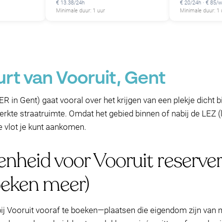
€ 13.38/24h
€ 20/24h · € 85/
Minimale duur: 1 uur
Minimale duur: 1 
urt van Vooruit, Gent
 in Gent) gaat vooral over het krijgen van een plekje dicht 
perkte straatruimte. Omdat het gebied binnen of nabij de LEZ (
e vlot je kunt aankomen.
enheid voor Vooruit reserv
oeken meer)
j Vooruit vooraf te boeken—plaatsen die eigendom zijn van me