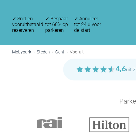
✓
Snel en
✓
Bespaar
✓
Annuleer
vooruitbetaald
tot 60% op
tot 24 u voor
reserveren
parkeren
de start
Mobypark
Steden
Gent
Vooruit
4,6
uit 
Parke
P