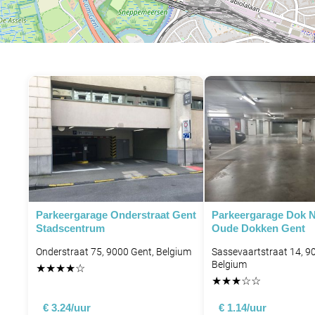
P
Parkeergarage Onderstraat Gent
Parkeergarage Dok N
Stadscentrum
Oude Dokken Gent
Onderstraat 75, 9000 Gent, Belgium
Sassevaartstraat 14, 9
Belgium
★
★
★
★
☆
★
★
★
☆
☆
€ 3.24/uur
€ 1.14/uur