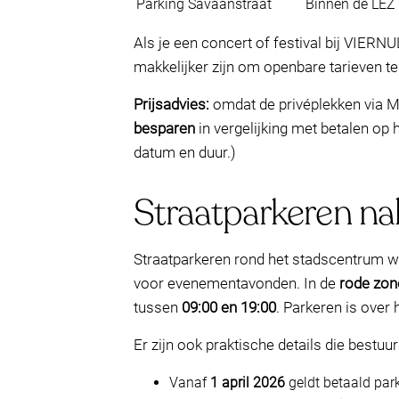
Parking Savaanstraat
Binnen de LEZ
Als je een concert of festival bij VIERN
makkelijker zijn om openbare tarieven t
Prijsadvies:
omdat de privéplekken via M
besparen
in vergelijking met betalen op 
datum en duur.)
Straatparkeren nab
Straatparkeren rond het stadscentrum w
voor evenementavonden. In de
rode zon
tussen
09:00 en 19:00
. Parkeren is over
Er zijn ook praktische details die bestu
Vanaf
1 april 2026
geldt betaald par