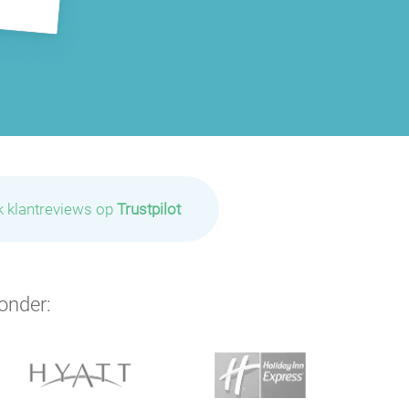
k klantreviews op
Trustpilot
onder: