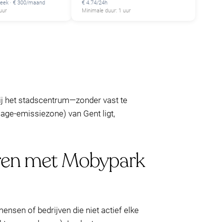
week · € 300/maand
€ 4.74/24h
uur
Minimale duur: 1 uur
bij het stadscentrum—zonder vast te
lage-emissiezone) van Gent ligt,
eren met Mobypark
nsen of bedrijven die niet actief elke