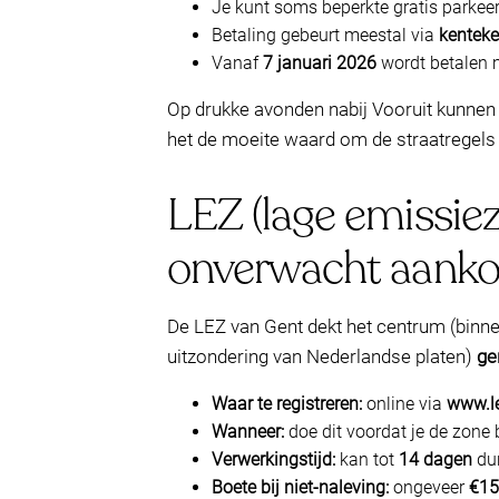
Je kunt soms beperkte gratis parkee
Betaling gebeurt meestal via
kentek
Vanaf
7 januari 2026
wordt betalen
Op drukke avonden nabij Vooruit kunnen d
het de moeite waard om de straatregels
LEZ (lage emissiez
onverwacht aank
De LEZ van Gent dekt het centrum (binn
uitzondering van Nederlandse platen)
ge
Waar te registreren:
online via
www.le
Wanneer:
doe dit voordat je de zone b
Verwerkingstijd:
kan tot
14 dagen
dur
Boete bij niet-naleving:
ongeveer
€15