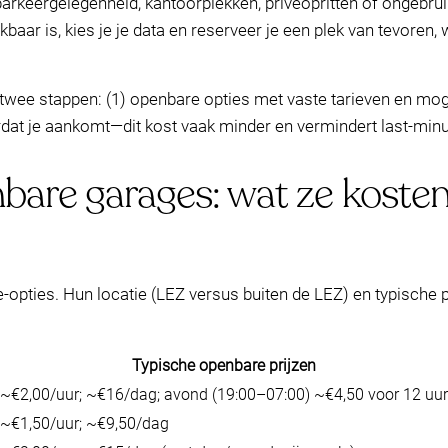
arkeergelegenheid, kantoorplekken, privéopritten of ongebrui
ikbaar is, kies je je data en reserveer je een plek van tevoren,
n twee stappen: (1) openbare opties met vaste tarieven en mog
oordat je aankomt—dit kost vaak minder en vermindert last-minu
bare garages: wat ze kosten
-opties. Hun locatie (LEZ versus buiten de LEZ) en typische p
Typische openbare prijzen
~€2,00/uur; ~€16/dag; avond (19:00–07:00) ~€4,50 voor 12 uur
~€1,50/uur; ~€9,50/dag