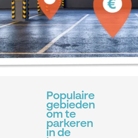
Populaire
gebieden
om te
parkeren
in de