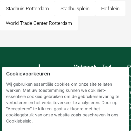
Stadhuis Rotterdam
Stadhuisplein
Hofplein
World Trade Center Rotterdam
Mobypark
Taal
O
B.V.
Cookievoorkeuren
Duits
Ov
Engels
Bl
Wij gebruiken essentiële cookies om onze site te laten
Spaans
H
werken. Met uw toestemming kunnen we ook niet-
Frankrijk
Va
essentiële cookies gebruiken om de gebruikerservaring te
Italiaans
Pe
verbeteren en het websiteverkeer te analyseren. Door op
Nederlands
D
"Accepteren" te klikken, gaat u akkoord met het
Af
A
cookiegebruik van onze website zoals beschreven in ons
Pr
Cookiebeleid.
Pr