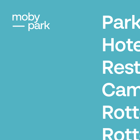
Par
Hote
Res
Cam
Rot
Rot