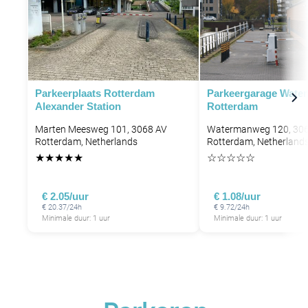
Parkeerplaats Rotterdam
Parkeergarage Wat
Alexander​ Station
Rotterdam
Marten Meesweg 101, 3068 AV
Watermanweg 120, 30
Rotterdam, Netherlands
Rotterdam, Netherland
★
★
★
★
★
☆
☆
☆
☆
☆
P
€ 2.05/uur
€ 1.08/uur
€ 20.37/24h
€ 9.72/24h
Minimale duur: 1 uur
Minimale duur: 1 uur