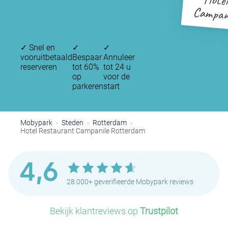
Hotel
Campan
✓
Snel en
✓
✓
vooruitbetaald
Bespaar
Annuleer
reserveren
tot 60%
tot 24 u
op
voor de
parkeren
start
Mobypark
Steden
Rotterdam
Hotel Restaurant Campanile Rotterdam
4,6
28.000+ geverifieerde Mobypark reviews
Bekijk klantreviews op
Trustpilot