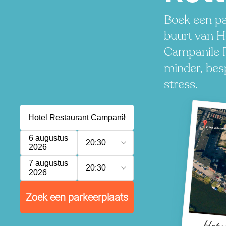
Boek een pa
buurt van H
Campanile 
minder, besp
stress.
6 augustus
20:30
2026
7 augustus
20:30
2026
Zoek een parkeerplaats