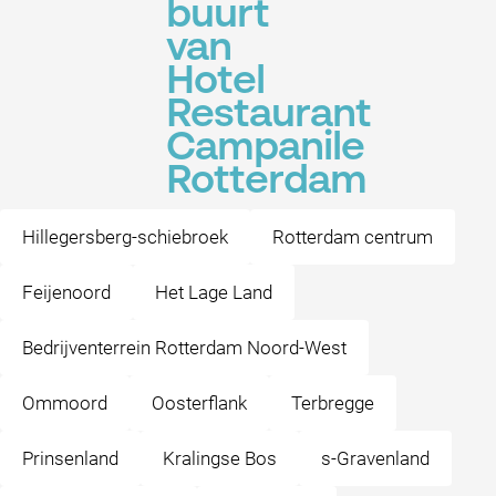
buurt
van
Hotel
Restaurant
Campanile
Rotterdam
Hillegersberg-schiebroek
Rotterdam centrum
Feijenoord
Het Lage Land
Bedrijventerrein Rotterdam Noord-West
Ommoord
Oosterflank
Terbregge
Prinsenland
Kralingse Bos
s-Gravenland