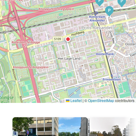
P
P
P
Leaflet
|
©
OpenStreetMap
contributors