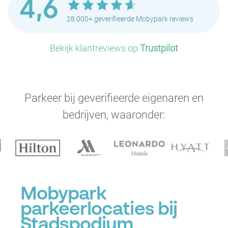
4,6
28.000+ geverifieerde Mobypark reviews
Bekijk klantreviews op
Trustpilot
Parkeer bij geverifieerde eigenaren en
P
bedrijven, waaronder:
Mobypark
P
parkeerlocaties bij
Stadspodium