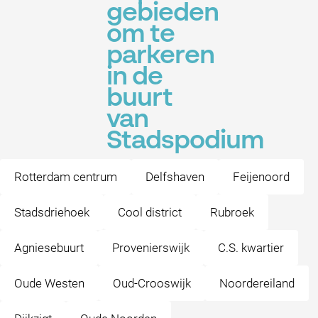
gebieden
om te
parkeren
in de
buurt
van
Stadspodium
Rotterdam centrum
Delfshaven
Feijenoord
Stadsdriehoek
Cool district
Rubroek
Agniesebuurt
Provenierswijk
C.S. kwartier
Oude Westen
Oud-Crooswijk
Noordereiland