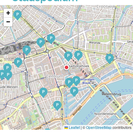
+
P
−
P
P
P
P
P
P
P
P
P
P
P
P
P
P
P
Leaflet
|
©
OpenStreetMap
contributors
P