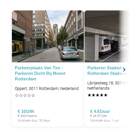
P
P
P
Parkeerplaats Van Tim -
Parkeren Stadsdrieh
Parkeren Dicht Bij Meent
Rotterdam Stadscen
Rotterdam
Librijesteeg 18, 3011H
Netherlands
Oppert, 3011 Rotterdam, Nederland
★
★
★
★
★
☆
☆
☆
☆
☆
€ 10/24h
€ 4.61/uur
€ 300/maand
€ 26.97/24h
P
Minimale duur: 30 days
Minimale duur: 1 uur
P