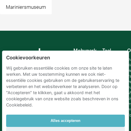
Mariniersmuseum
Mobypark
Taal
O
B.V.
Cookievoorkeuren
Duits
Ov
Engels
Bl
Wij gebruiken essentiële cookies om onze site te laten
Spaans
H
werken. Met uw toestemming kunnen we ook niet-
Frankrijk
Va
essentiële cookies gebruiken om de gebruikerservaring te
Italiaans
Pe
verbeteren en het websiteverkeer te analyseren. Door op
Nederlands
D
"Accepteren" te klikken, gaat u akkoord met het
Af
A
cookiegebruik van onze website zoals beschreven in ons
Pr
Cookiebeleid.
Pr
T
Alles accepteren