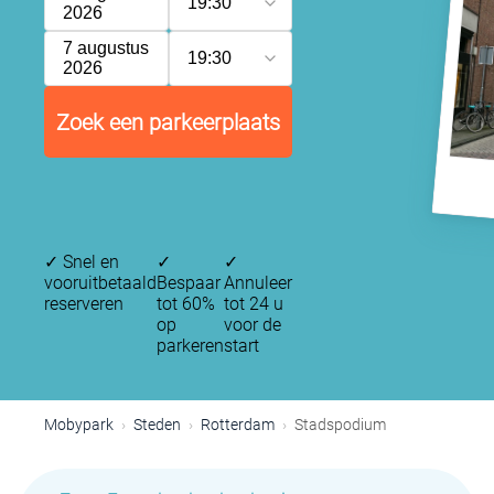
19:30
2026
7 augustus
19:30
2026
Zoek een parkeerplaats
✓
Snel en
✓
✓
vooruitbetaald
Bespaar
Annuleer
reserveren
tot 60%
tot 24 u
op
voor de
parkeren
start
Mobypark
Steden
Rotterdam
Stadspodium