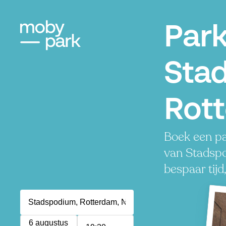
Par
Sta
Rot
Boek een pa
van Stadspo
bespaar tijd
6 augustus