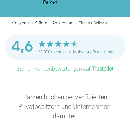
Parken
P
P
P
Mobypark
Städte
Amsterdam
Theater Bellevue
4,6
P
28.000+ verifizierte Mobypark-Bewertungen
P
Sieh dir Kundenbewertungen auf
Trustpilot
P
P
P
P
P
Parken buchen bei verifizierten
Privatbesitzern und Unternehmen,
P
P
darunter:
P
P