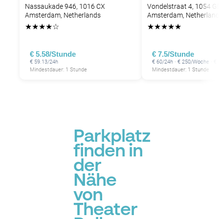
P
Nassaukade 946, 1016 CX
Vondelstraat 4, 1054 G
P
P
P
P
Amsterdam, Netherlands
Amsterdam, Netherlan
★
★
★
★
☆
★
★
★
★
★
P
P
P
€ 5.58/Stunde
€ 7.5/Stunde
P
P
€ 59.13/24h
€ 60/24h · € 250/Woche · €
Mindestdauer: 1 Stunde
Mindestdauer: 1 Stunde
P
Parkplatz
finden in
der
Nähe
von
Theater