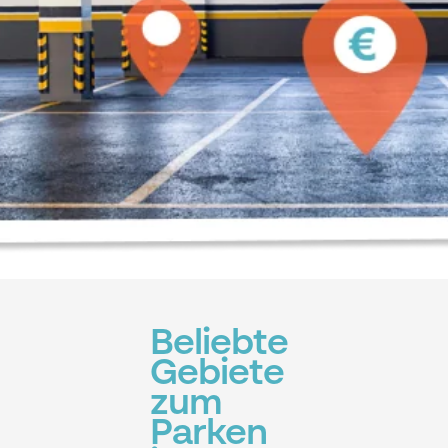
Beliebte
Gebiete
zum
Parken