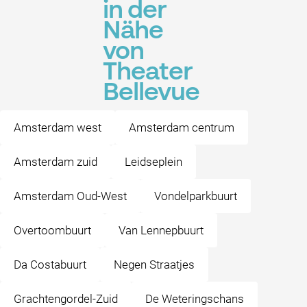
in der
Nähe
von
Theater
Bellevue
Amsterdam west
Amsterdam centrum
Amsterdam zuid
Leidseplein
Amsterdam Oud-West
Vondelparkbuurt
Overtoombuurt
Van Lennepbuurt
Da Costabuurt
Negen Straatjes
Grachtengordel-Zuid
De Weteringschans