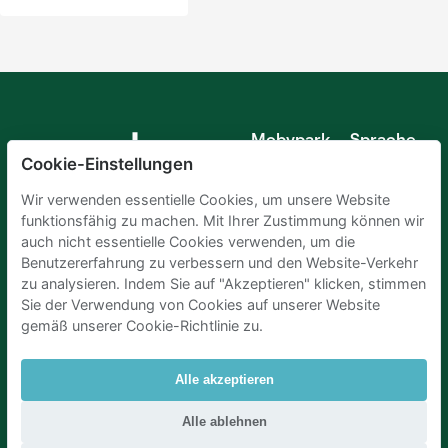
Mobypark
Sprache
B.V.
Cookie-Einstellungen
Deutsch
Englisch
Wir verwenden essentielle Cookies, um unsere Website
Spanisch
funktionsfähig zu machen. Mit Ihrer Zustimmung können wir
Französisch
auch nicht essentielle Cookies verwenden, um die
Italienisch
Benutzererfahrung zu verbessern und den Website-Verkehr
Niederländisch
zu analysieren. Indem Sie auf "Akzeptieren" klicken, stimmen
Sie der Verwendung von Cookies auf unserer Website
gemäß unserer Cookie-Richtlinie zu.
Alle akzeptieren
Parkplaetze Amsterdam
|
Parkeren Brussel
|
Alle ablehnen
Parkplaetze Paris
|
Parkplaetze Den Haag
|