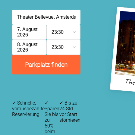
7. August
23:30
2026
8. August
23:30
2026
Parkplatz finden
Thea
✓
Schnelle,
✓
✓
Bis zu
vorausbezahlte
Sparen
24 Std.
Reservierung
Sie bis
vor Start
zu
stornieren
60%
beim