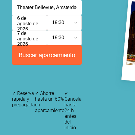
6 de
19:30
agosto de
2026
7 de
19:30
agosto de
2026
Buscar aparcamiento
✓
Reserva
✓
Ahorre
✓
rápida y
hasta un 60%
Cancela
prepagada
en
hasta
aparcamiento
24 h
antes
del
inicio