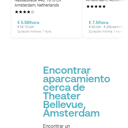
Nassaukade 946, 1016 CX
Amsterdam, Netherlands
★
★
★
★
★
P
★
★
★
★
☆
P
P
€ 5.58/hora
€ 7.5/hora
P
P
€ 59.13/24h
€ 60/24h · € 250/semana ·
Duración mínima: 1 hora
Duración mínima: 1 hora
P
Encontrar
aparcamiento
cerca de
Theater
Bellevue,
Ámsterdam
Encontrar un