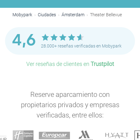
P
P
P
Mobypark
Ciudades
Ámsterdam
Theater Bellevue
4,6
P
28.000+ reseñas verificadas en Mobypark
P
Ver reseñas de clientes en
Trustpilot
P
P
P
P
P
Reserve aparcamiento con
propietarios privados y empresas
P
P
verificadas, entre ellos:
P
P
P
P
P