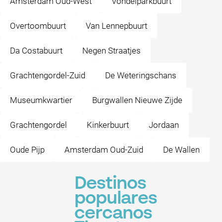
Amsterdam Oud-West
Vondelparkbuurt
Overtoombuurt
Van Lennepbuurt
Da Costabuurt
Negen Straatjes
Grachtengordel-Zuid
De Weteringschans
Museumkwartier
Burgwallen Nieuwe Zijde
Grachtengordel
Kinkerbuurt
Jordaan
Oude Pijp
Amsterdam Oud-Zuid
De Wallen
Destinos
populares
cercanos