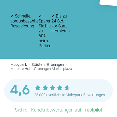
✓
Schnelle,
✓
✓
Bis zu
vorausbezahlte
Sparen
24 Std.
Reservierung
Sie bis
vor Start
zu
stornieren
60%
beim
Parken
Mobypark
Städte
Groningen
Mercure Hotel Groningen Martiniplaza
4,6
28.000+ verifizierte Mobypark-Bewertungen
Sieh dir Kundenbewertungen auf
Trustpilot