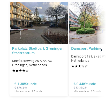
Parkplatz Stadtpark Groningen
Damsport Parking
Stadtzentrum
Damsport 199, 9728 PS
Netherlands
Koeriersterweg 26, 9727AC
Groningen, Netherlands
★
★
★
☆
☆
★
★
★
★
☆
€ 1.38/Stunde
€ 0.44/Stunde
€ 8.76/24h
€ 13.39/24h
Mindestdauer: 1 Stunde
Mindestdauer: 1 Stunde