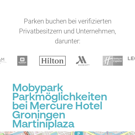
Parken buchen bei verifizierten
Privatbesitzern und Unternehmen,
darunter:
P
Mobypark
Parkmöglichkeiten
bei Mercure Hotel
P
Groningen
P
P
Martiniplaza
P