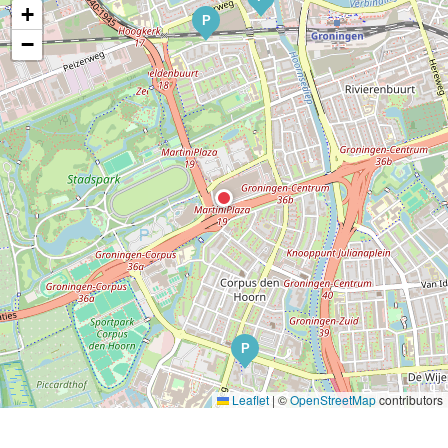
+
P
−
P
Leaflet
|
©
OpenStreetMap
contributors