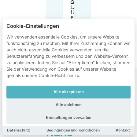
Gibt es
Ladestationen
für
Elektroautos
in der Nähe
Cookie-Einstellungen
des Mercure
Hotel
Wir verwenden essentielle Cookies, um unsere Website
Groningen
funktionsfähig zu machen. Mit Ihrer Zustimmung können wir
Martiniplaza?
auch nicht essentielle Cookies verwenden, um die
Benutzererfahrung zu verbessern und den Website-Verkehr
zu analysieren. Indem Sie auf "Akzeptieren" klicken, stimmen
Sie der Verwendung von Cookies auf unserer Website
gemäß unserer Cookie-Richtlinie zu.
Beliebte
Alle akzeptieren
Gebiete
zum
Alle ablehnen
Parken
Einstellungen verwalten
in der
Datenschutz
Bedingungen und Konditionen
Kontakt
Nähe