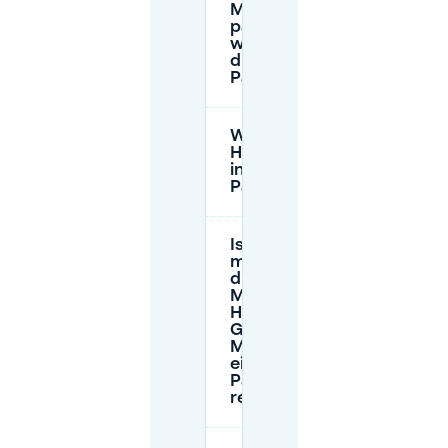
Martiniplaza
parken und
wie hoch sind
die
Parkgebühren?
Was sind die
Höhenbeschränkungen
in der Martiniplaza-
Parkgarage?
Ist es
möglich,
direkt im
Mercure
Hotel
Groningen
Martiniplaza
einen
Parkplatz zu
reservieren?