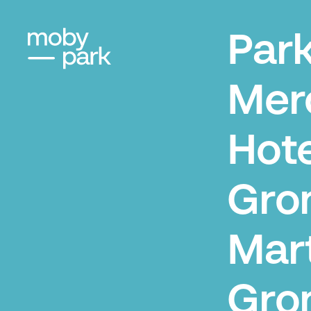
Par
Mer
Hote
Gro
Mart
Gro