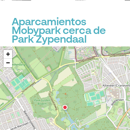
Aparcamientos
Mobypark cerca de
Park Zypendaal
+
−