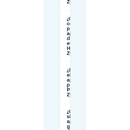
Zypendaal?
¿Qué pasa
con los
precios del
aparcamiento
durante los
eventos en
Huis
Zypendaal?
¿Dónde está
el
aparcamiento
principal de
Park
Zypendaal?
¿Qué debo hacer
si el
aparcamiento
gratuito cerca