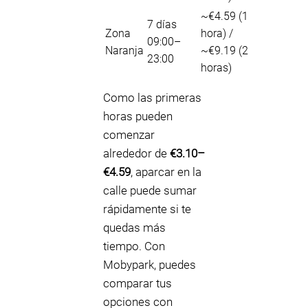
~€4.59 (1
7 días
Zona
hora) /
09:00–
Naranja
~€9.19 (2
23:00
horas)
Como las primeras
horas pueden
comenzar
alrededor de
€3.10–
€4.59
, aparcar en la
calle puede sumar
rápidamente si te
quedas más
tiempo. Con
Mobypark, puedes
comparar tus
opciones con