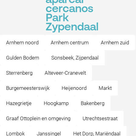
aparcar
cercanos
Park
Zypendaal
Arnhem noord
Arnhem centrum
Arnhem zuid
Gulden Bodem
Sonsbeek, Zijpendaal
Sterrenberg
Alteveer-Cranevelt
Burgemeesterswijk
Heijenoord
Markt
Hazegrietje
Hoogkamp
Bakenberg
Graaf Ottoplein en omgeving
Utrechtsestraat
Lombok
Janssingel
Het Dorp, Mariëndaal