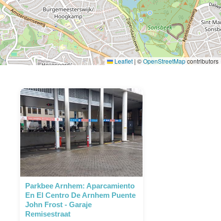
Leaflet
|
©
OpenStreetMap
contributors
Parkbee Arnhem: Aparcamiento
En El Centro De Arnhem Puente
John Frost - Garaje
Remisestraat