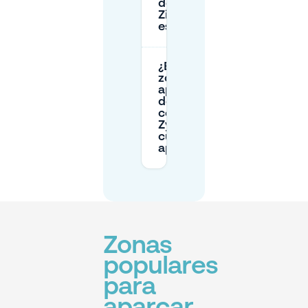
de
Zijpendaalseweg
está lleno?
¿Existen
zonas de
aparcamiento
de pago
cerca de Park
Zypendaal y
cuándo se
aplican?
Zonas
populares
para