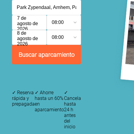
7 de
08:00
agosto de
2026
8 de
08:00
agosto de
2026
Buscar aparcamiento
✓
Reserva
✓
Ahorre
✓
rápida y
hasta un 60%
Cancela
prepagada
en
hasta
aparcamiento
24 h
antes
del
inicio