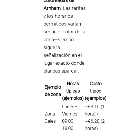
coloreadas de
Arnhem
. Las tarifas
y los horarios
permitidos varían
según el color de la
zona—siempre
sigue la
señalización en el
lugar exacto donde
planeas aparcar.
Horas
Costo
Ejemplo
típicas
típico
de zona
(ejemplos)
(ejemplos)
Lunes–
~€3.10 (1
Zona
Viernes
hora) /
Geles
09:00–
~€6.20 (2
18:00
horas)