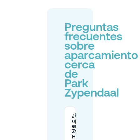
Preguntas
frecuentes
sobre
aparcamiento
cerca
de
Park
Zypendaal
¿Es gratuito el
aparcamiento
en Park
Zypendaal /
Huis