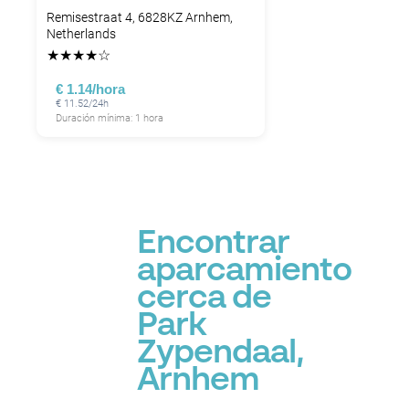
Remisestraat 4, 6828KZ Arnhem,
Netherlands
★
★
★
★
☆
€ 1.14/hora
€ 11.52/24h
Duración mínima: 1 hora
Encontrar
aparcamiento
cerca de
Park
Zypendaal,
Arnhem