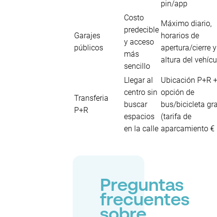
pin/app
Costo
Máximo diario,
predecible
Garajes
horarios de
y acceso
públicos
apertura/cierre y
más
altura del vehícu
sencillo
Llegar al
Ubicación P+R +
centro sin
opción de
Transferia
buscar
bus/bicicleta gra
P+R
espacios
(tarifa de
en la calle
aparcamiento € 
Preguntas
frecuentes
sobre