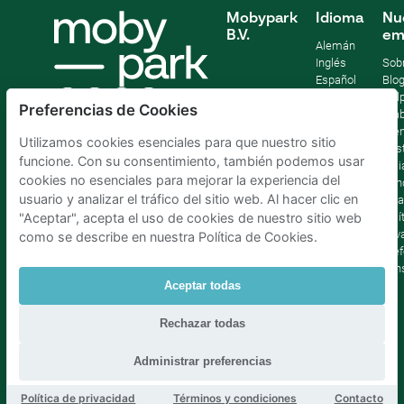
Mobypark
Idioma
Nu
B.V.
em
Alemán
Inglés
Sob
Español
Blo
Francia
Help
Preferencias de Cookies
Italiano
Tra
Holandés
Pre
Utilizamos cookies esenciales para que nuestro sitio
Sost
funcione. Con su consentimiento, también podemos usar
Afil
cookies no esenciales para mejorar la experiencia del
Con
usuario y analizar el tráfico del sitio web. Al hacer clic en
lega
Polí
"Aceptar", acepta el uso de cookies de nuestro sitio web
priv
como se describe en nuestra Política de Cookies.
Pref
con
Aceptar todas
Parking Madrid La Latina
|
Parking Madrid Bilbao
|
Rechazar todas
Parking Madrid AtochaPaíses Bajos
|
Parking Amsterdam
|
Parking Bruselas
|
Parking La Haya
Administrar preferencias
Política de privacidad
Términos y condiciones
Contacto