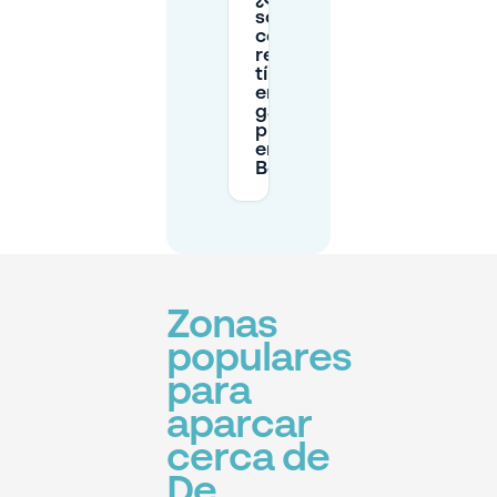
son los
costos y
reglas
típicas
en los
garajes
públicos
en Den
Bosch?
Zonas
populares
para
aparcar
cerca de
De