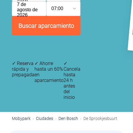
2026
7 de
07:00
agosto de
2026
Buscar aparcamiento
✓
Reserva
✓
Ahorre
✓
rápida y
hasta un 60%
Cancela
prepagada
en
hasta
aparcamiento
24 h
antes
del
inicio
Mobypark
Ciudades
Den Bosch
De Sprookjesbuurt