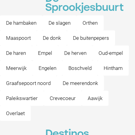
Sprookjesbuurt
De hambaken
De slagen
Orthen
Maaspoort
De donk
De buitenpepers
De haren
Empel
De herven
Oud-empel
Meerwijk
Engelen
Boschveld
Hintham
Graafsepoort noord
De meerendonk
Paleikswartier
Crevecoeur
Aawijk
Overlaet
Destinos