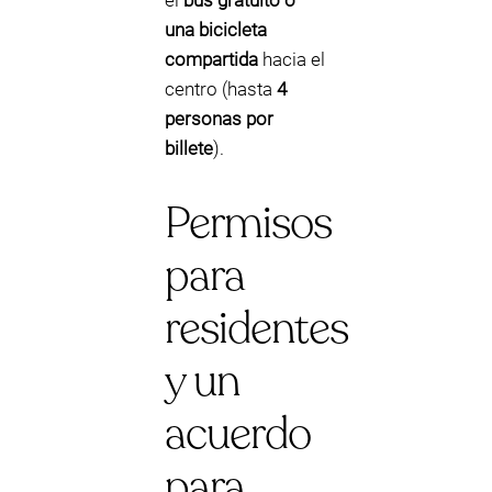
el
bus gratuito o
una bicicleta
compartida
hacia el
centro (hasta
4
personas por
billete
).
Permisos
para
residentes
y un
acuerdo
para