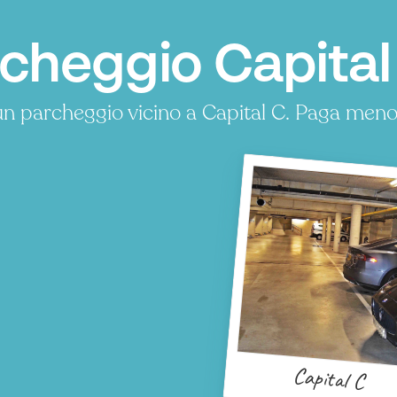
cheggio Capita
n parcheggio vicino a Capital C. Paga meno
P
P
P
Capital C