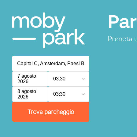
Par
Prenota u
7 agosto
03:30
2026
8 agosto
03:30
2026
Trova parcheggio