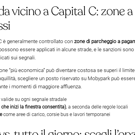
da vicino a Capital C: zone a
si
l C è generalmente controllato con
zone di parcheggio a paga
 possono essere applicati in alcune strade, e le sanzioni so
icati sui segnali.
pzione “più economica” può diventare costosa se superi il limite
quillità, scegliere un posto riservato su Mobypark può essere 
nte i momenti di maggiore affluenza.
e valide su ogni segnale stradale
he inizi la finestra consentita)
, a seconda delle regole locali
ee
come aree di carico, corsie bus e lavori temporanei
s. tutto il giorno: scegli l’o