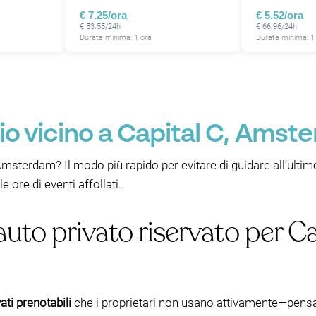
€ 7.25/ora
€ 5.52/ora
€ 53.55/24h
€ 66.96/24h
Durata minima: 1 ora
Durata minima: 1
o vicino a Capital C, Amst
msterdam? Il modo più rapido per evitare di guidare all’ultim
 ore di eventi affollati.
uto privato riservato per Ca
ati prenotabili
che i proprietari non usano attivamente—pensat