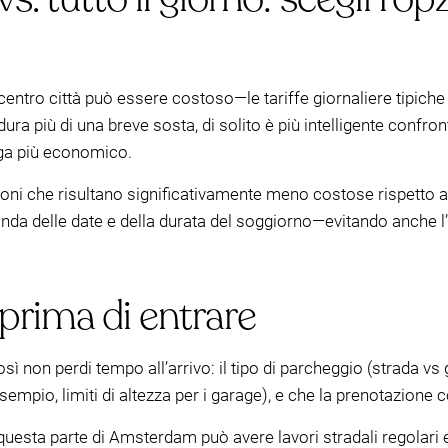
l centro città può essere costoso—le tariffe giornaliere tipic
a dura più di una breve sosta, di solito è più intelligente confro
nga più economico.
i che risultano significativamente meno costose rispetto all
onda delle date e della durata del soggiorno—evitando anche l’i
 prima di entrare
ì non perdi tempo all’arrivo: il tipo di parcheggio (strada vs 
sempio, limiti di altezza per i garage), e che la prenotazione co
po—questa parte di Amsterdam può avere lavori stradali regolar