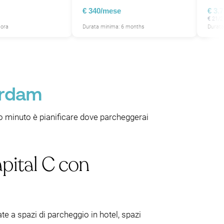
P
P
€ 340/mese
€ 3.
P
€ 21/2
 ora
Durata minima: 6 months
Durata
P
erdam
o minuto è pianificare dove parcheggerai
pital C con
e a spazi di parcheggio in hotel, spazi