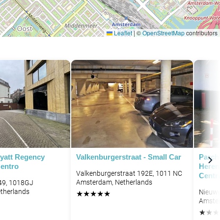
Leaflet
|
©
OpenStreetMap
contributors
P
yatt Regency
Valkenburgerstraat - Small Car
Parch
entro
Heren
Valkenburgerstraat 192E, 1011 NC
Centr
Amsterdam, Netherlands
 49, 1018GJ
therlands
Nieuwe
★
★
★
★
★
Amster
P
★
★
★