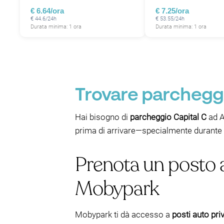
€ 6.64/ora
€ 7.25/ora
€ 44.6/24h
€ 53.55/24h
Durata minima: 1 ora
Durata minima: 1 ora
P
Trovare parcheggi
Hai bisogno di
parcheggio Capital C
ad A
prima di arrivare—specialmente durante le
Prenota un posto a
Mobypark
Mobypark ti dà accesso a
posti auto priv