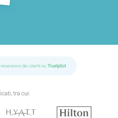
 recensioni dei clienti su
Trustpilot
P
ati, tra cui: