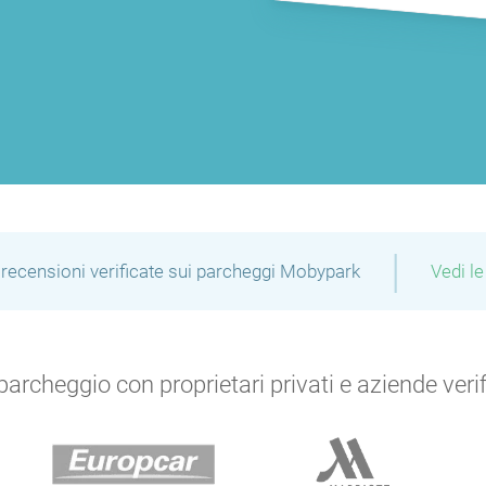
P
P
P
P
P
P
P
P
P
P
|
recensioni verificate sui parcheggi Mobypark
Vedi le
P
P
P
archeggio con proprietari privati e aziende verific
P
P
P
P