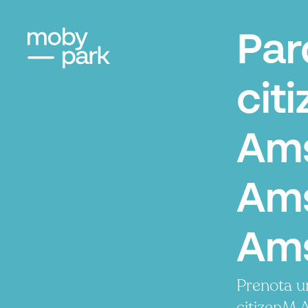
Par
cit
Ams
Am
Am
Prenota u
citizenM 