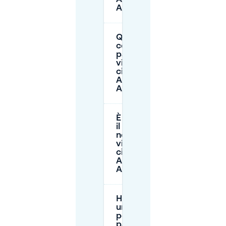
Amsterdam?
Quanto
costa il
parcheggio
vicino a
citizenM
Amstel
Amsterdam?
È disponibile
il parcheggio
notturno
vicino a
citizenM
Amstel
Amsterdam?
Ho bisogno di
un permesso
per
parcheggiare