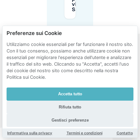
vicino a
Sarphatistraat?
Preferenze sui Cookie
Utilizziamo cookie essenziali per far funzionare il nostro sito.
Con il tuo consenso, possiamo anche utilizzare cookie non
Aree
essenziali per migliorare l'esperienza dell'utente e analizzare
popolari
il traffico del sito web. Cliccando su "Accetta", accetti l'uso
per il
dei cookie del nostro sito come descritto nella nostra
Politica sui Cookie.
parcheggio
vicino a
Accetta tutto
citizenM
Amstel
Rifiuta tutto
Amsterdam
Gestisci preferenze
Informativa sulla privacy
Termini e condizioni
Contatto
Amsterdam centrum
Amsterdam oost