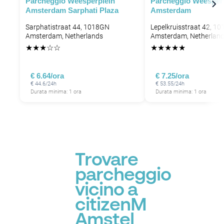
Parcheggio Weesperplein
Parcheggio Weespers
P
Amsterdam Sarphati Plaza
Amsterdam
P
P
P
Sarphatistraat 44, 1018GN
Lepelkruisstraat 42, 1
P
P
Amsterdam, Netherlands
Amsterdam, Netherlan
★
★
★
☆
☆
★
★
★
★
★
€ 6.64/ora
€ 7.25/ora
€ 44.6/24h
€ 53.55/24h
Durata minima: 1 ora
Durata minima: 1 ora
Trovare
parcheggio
vicino a
citizenM
Amstel