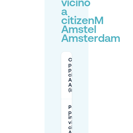
vicino
a
citizenM
Amstel
Amsterdam
C’è
parcheggio
presso
citizenM
Amstel
Amsterdam
(interno)?
Posso
parcheggiare
in strada
vicino a
citizenM
Amstel