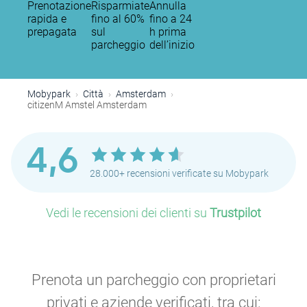
Prenotazione
Risparmiate
Annulla
rapida e
fino al 60%
fino a 24
prepagata
sul
h prima
P
parcheggio
dell’inizio
P
Mobypark
Città
Amsterdam
citizenM Amstel Amsterdam
P
P
4,6
P
P
P
28.000+ recensioni verificate su Mobypark
P
P
P
P
Vedi le recensioni dei clienti su
Trustpilot
P
P
Prenota un parcheggio con proprietari
P
P
privati e aziende verificati, tra cui:
P