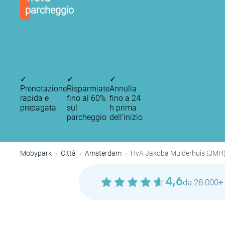
parcheggio
P
✓
✓
✓
P
P
Prenotazione
Risparmiate
Annulla
P
rapida e
fino al 60%
fino a 24
P
prepagata
sul
h prima
parcheggio
dell’inizio
Mobypark
Città
Amsterdam
HvA Jakoba Mulderhuis (JMH
P
P
4,6
da 28.000+ 
P
P
P