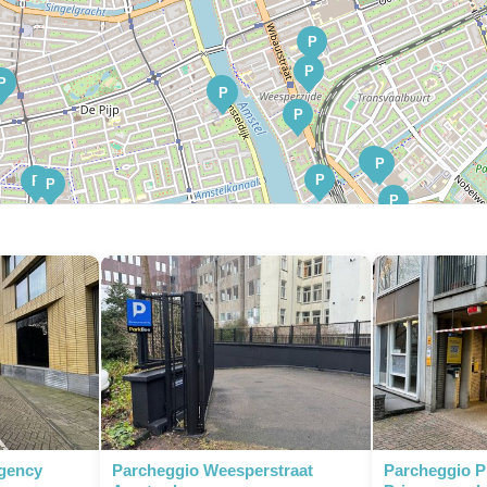
P
P
P
P
P
P
P
P
P
P
P
P
P
P
P
P
P
P
P
P
P
P
egency
Parcheggio Weesperstraat
Parcheggio P
P
P