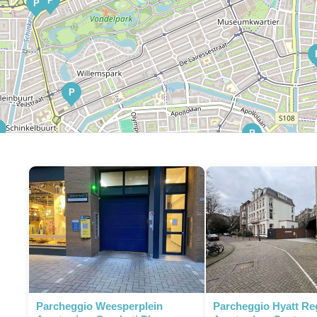
P
P
P
P
P
P
P
P
P
P
P
P
P
Parcheggio Weesperplein
Parcheggio Hyatt R