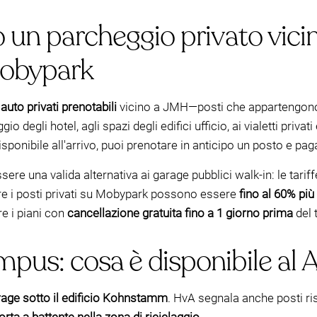
o un parcheggio privato vici
Mobypark
 auto privati prenotabili
vicino a JMH—posti che appartengono 
 degli hotel, agli spazi degli edifici ufficio, ai vialetti privati
sponibile all'arrivo, puoi prenotare in anticipo un posto e pag
ere una valida alternativa ai garage pubblici walk-in: le tarif
re i posti privati su Mobypark possono essere
fino al 60% pi
re i piani con
cancellazione gratuita fino a 1 giorno prima
del 
mpus: cosa è disponibile a
age sotto il edificio Kohnstamm
. HvA segnala anche posti ri