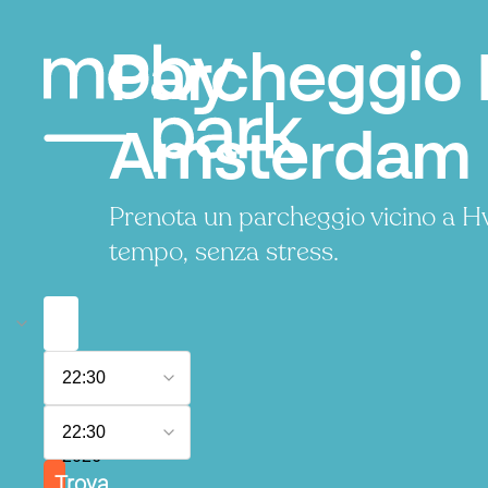
Parcheggio 
Amsterdam
Prenota un parcheggio vicino a 
tempo, senza stress.
6
22:30
agosto
2026
7
22:30
agosto
2026
Trova