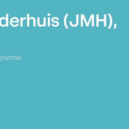
derhuis (JMH),
sparmia