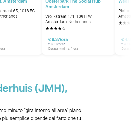
t, Amsterdam
Oosterpark The Social Hub
Weesp
Amsterdam
gracht 65, 1018 EG
Platan
P
therlands
Amster
Vrolikstraat 171, 1091TW
Amsterdam, Netherlands
P
★
★
★
P
P
★
★
★
★
☆
P
€ 9.37/ora
€ 4.
€ 30.12/24h
€ 30.1
 ora
Durata minima: 1 ora
Durata
derhuis (JMH),
o minuto “gira intorno all'area” piano.
e più semplice dipende dal fatto che tu