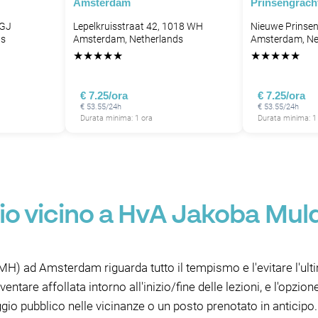
Amsterdam
Prinsengrach
P
P
P
8GJ
Lepelkruisstraat 42, 1018 WH
Nieuwe Prinsen
ds
Amsterdam, Netherlands
Amsterdam, Ne
★
★
★
★
★
★
★
★
★
★
€ 7.25/ora
€ 7.25/ora
€ 53.55/24h
€ 53.55/24h
Durata minima: 1 ora
Durata minima: 1
o vicino a HvA Jakoba Mul
) ad Amsterdam riguarda tutto il tempismo e l'evitare l'ultim
are affollata intorno all'inizio/fine delle lezioni, e l'opzion
io pubblico nelle vicinanze o un posto prenotato in anticipo.