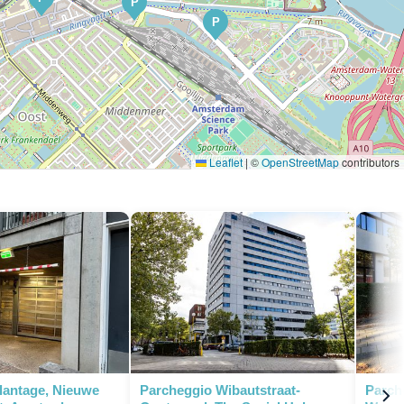
P
P
Leaflet
|
©
OpenStreetMap
contributors
P
lantage, Nieuwe
Parcheggio Wibautstraat-
Parch