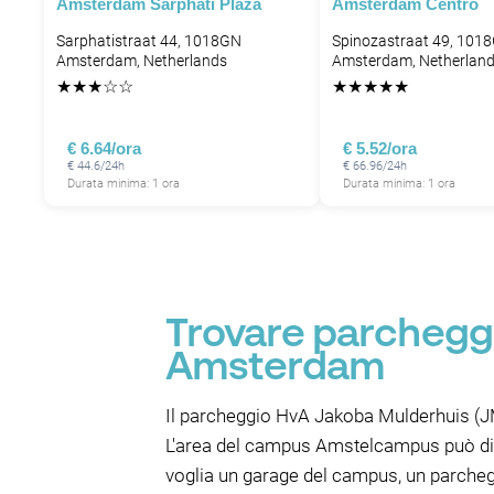
Amsterdam Sarphati Plaza
Amsterdam Centro
P
P
P
Sarphatistraat 44, 1018GN
Spinozastraat 49, 101
Amsterdam, Netherlands
Amsterdam, Netherlan
P
P
★
★
★
☆
☆
★
★
★
★
★
€ 6.64/ora
€ 5.52/ora
P
€ 44.6/24h
€ 66.96/24h
Durata minima: 1 ora
Durata minima: 1 ora
Trovare parcheggi
Amsterdam
Il parcheggio HvA Jakoba Mulderhuis (JMH
L'area del campus Amstelcampus può divent
voglia un garage del campus, un parchegg