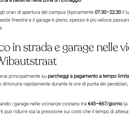
orta a battente nella zona di riciclaggio
.
gli orari di apertura del campus (tipicamente
07:30–22:30
il 
queste finestre e il garage è pieno, spesso è più veloce pass
a.
o in strada e garage nelle vi
Wibautstraat
rerai principalmente su
parcheggi a pagamento a tempo limita
uò diminuire rapidamente durante le ore di punta dei pendolar
quando i garage nelle vicinanze costano tra
€45–€67/giorno
(a 
 può ridurre sia la pressione sui costi che il tempo di attes