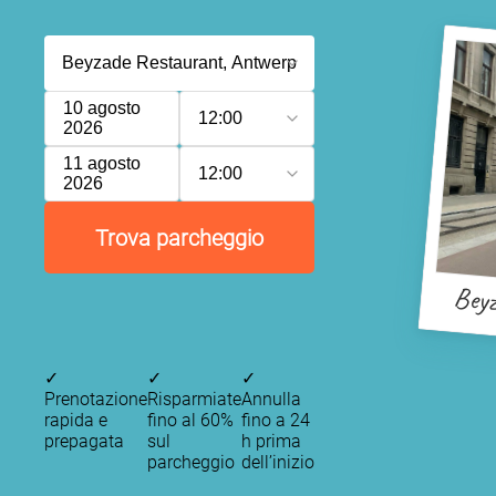
10 agosto
12:00
2026
11 agosto
12:00
2026
Trova parcheggio
Beyz
✓
✓
✓
Prenotazione
Risparmiate
Annulla
rapida e
fino al 60%
fino a 24
prepagata
sul
h prima
parcheggio
dell’inizio