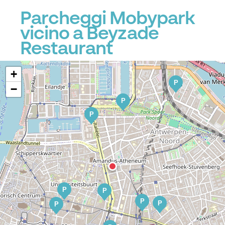
Parcheggi Mobypark
vicino a Beyzade
Restaurant
+
P
−
P
P
P
P
P
P
P