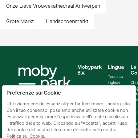
Onze-Lieve-Vrouwekathedraal Antwerpen
Grote Markt
Handschoenmarkt
Mobypark
Lingua
La 
B.V.
Co
Tedesco
Inglese
Chi
Spagnolo
Blo
Preferenze sui Cookie
Francia
Aiut
Italian
Offe
Utilizziamo cookie essenziali per far funzionare il nostro sito.
Olandese
Sta
Con il tuo consenso, possiamo anche utilizzare cookie non
Sost
essenziali per migliorare l'esperienza dell'utente e analizzare
Affil
il traffico del sito web. Cliccando su "Accetta", accetti l'uso
Term
cond
dei cookie del nostro sito come descritto nella nostra
Priv
Politica sui Cookie.