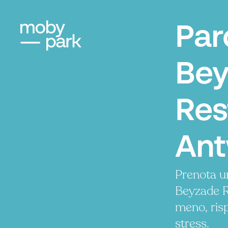
Par
Bey
Res
An
Prenota u
Beyzade R
meno, ris
stress.