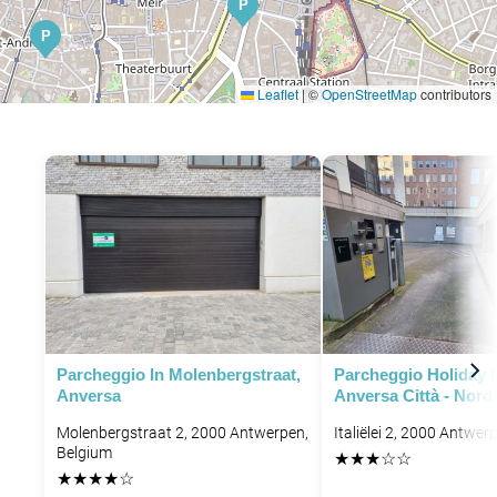
P
P
Leaflet
|
©
OpenStreetMap
contributors
P
P
P
P
Parcheggio In Molenbergstraat,
Parcheggio Holiday 
Anversa
Anversa Città - Nord
Molenbergstraat 2, 2000 Antwerpen,
Italiëlei 2, 2000 Antwer
Belgium
★
★
★
☆
☆
★
★
★
★
☆