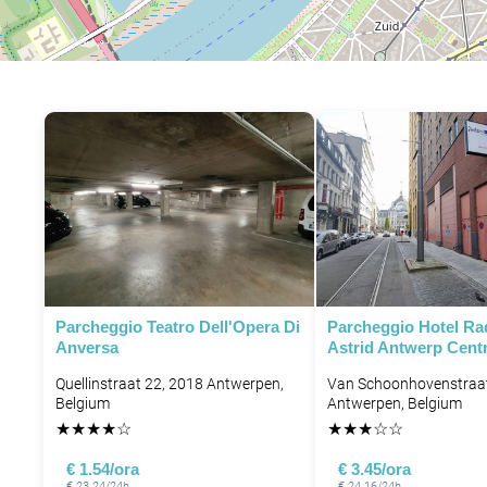
Parcheggio Teatro Dell'Opera Di
Parcheggio Hotel Ra
Anversa
Astrid Antwerp Centr
Quellinstraat 22, 2018 Antwerpen,
Van Schoonhovenstraat
Belgium
Antwerpen, Belgium
★
★
★
★
☆
★
★
★
☆
☆
€ 1.54/ora
€ 3.45/ora
€ 23.24/24h
€ 24.16/24h