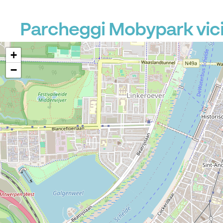
Parcheggi Mobypark vic
+
−