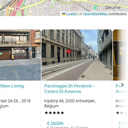
Leaflet
|
©
OpenStreetMap
contributors
illem Linnig
Parcheggio Di Hendrick –
Parch
Centro Di Anversa
Anver
raat 24-26, , 2018
Kipdorp 46, 2000 Antwerpen,
Korte 
lgium
Belgium
Antwer
★
★
★
★
★
★
★
★
€ 15/24h
€ 3.
€ 75/settimana · € 175/mese
€ 23.7