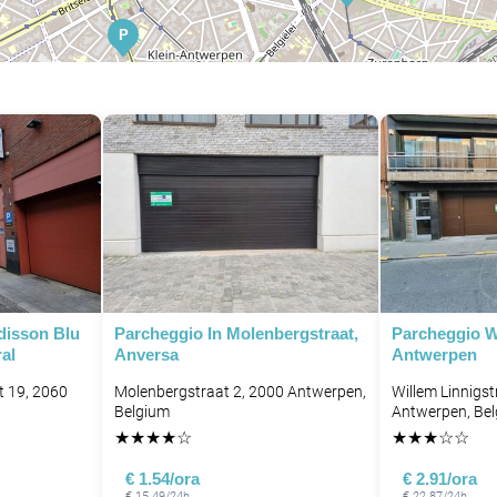
P
P
disson Blu
Parcheggio In Molenbergstraat,
Parcheggio W
P
al
Anversa
Antwerpen
 19, 2060
Molenbergstraat 2, 2000 Antwerpen,
Willem Linnigst
Belgium
Antwerpen, Be
★
★
★
★
☆
★
★
★
☆
☆
€ 1.54/ora
€ 2.91/ora
€ 15.49/24h
€ 22.87/24h