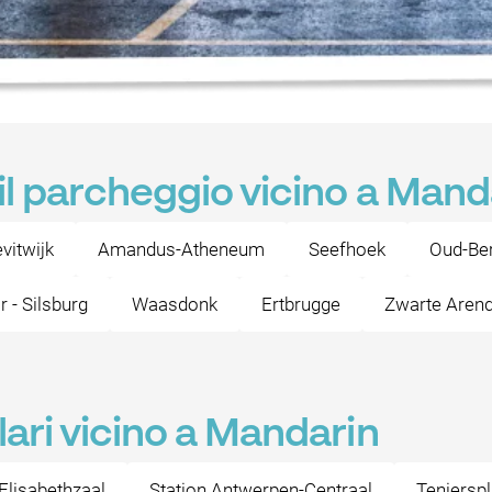
il parcheggio vicino a Mand
vitwijk
Amandus-Atheneum
Seefhoek
Oud-Be
r - Silsburg
Waasdonk
Ertbrugge
Zwarte Arend
ari vicino a Mandarin
Elisabethzaal
Station Antwerpen-Centraal
Teniersp