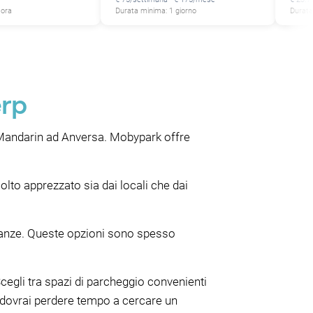
 ora
Durata minima: 1 giorno
Durata
erp
l Mandarin ad Anversa. Mobypark offre
molto apprezzato sia dai locali che dai
cinanze. Queste opzioni sono spesso
cegli tra spazi di parcheggio convenienti
on dovrai perdere tempo a cercare un