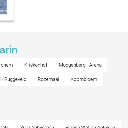
arin
rchem
Kriekenhof
Muggenberg - Arena
 - Ruggeveld
Rozemaai
Koornbloem
laats
ZOO Antwerpen
Plopsa Station Antwerp