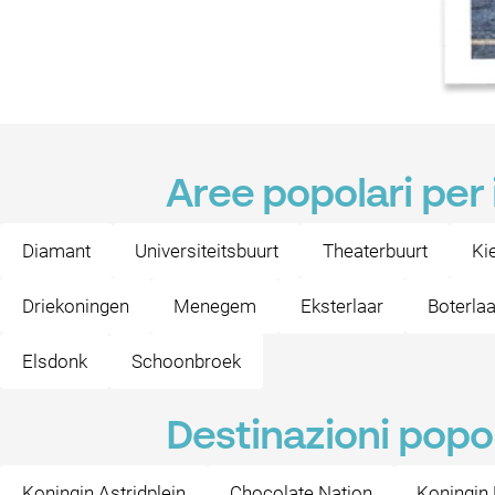
Aree popolari per 
Diamant
Universiteitsbuurt
Theaterbuurt
Kie
Driekoningen
Menegem
Eksterlaar
Boterlaa
Elsdonk
Schoonbroek
Destinazioni popol
Koningin Astridplein
Chocolate Nation
Koningin 