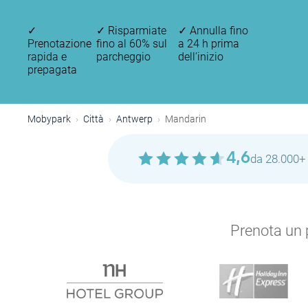
✓
✓
Risparmiate
✓
Annulla fino
Prenotazione
fino al 60% sul
a 24 h prima
rapida e
parcheggio
dell’inizio
prepagata
Mobypark
Città
Antwerp
Mandarin
4,6
da 28.000+ 
Prenota un p