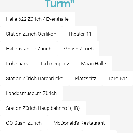
Turm"
Halle 622 Zürich / Eventhalle
Station Zürich Oerlikon
Theater 11
Hallenstadion Zürich
Messe Zürich
Irchelpark
Turbinenplatz
Maag Halle
Station Zürich Hardbrücke
Platzspitz
Toro Bar
Landesmuseum Zürich
Station Zürich Hauptbahnhof (HB)
QQ Sushi Zürich
McDonald's Restaurant