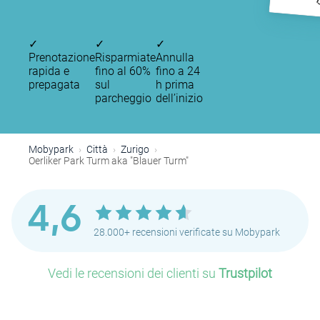
"
✓
✓
✓
Prenotazione
Risparmiate
Annulla
rapida e
fino al 60%
fino a 24
prepagata
sul
h prima
parcheggio
dell’inizio
Mobypark
Città
Zurigo
Oerliker Park Turm aka "Blauer Turm"
4,6
28.000+ recensioni verificate su Mobypark
Vedi le recensioni dei clienti su
Trustpilot