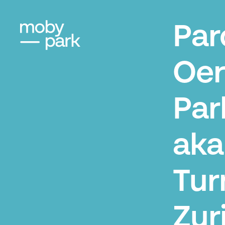
Par
Oer
Par
aka
Tur
Zur