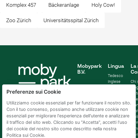
Komplex 457
Bäckeranlage
Holy Cow!
Zoo Zürich
Universitätsspital Zürich
Mobypark
Lingua
La 
B.V.
Co
Tedesco
Inglese
Chi
Spagnolo
Blo
Preferenze sui Cookie
Francia
Aiut
Italian
Offe
Utilizziamo cookie essenziali per far funzionare il nostro sito.
Olandese
Sta
Con il tuo consenso, possiamo anche utilizzare cookie non
Sost
essenziali per migliorare l'esperienza dell'utente e analizzare
Affil
il traffico del sito web. Cliccando su "Accetta", accetti l'uso
Term
cond
dei cookie del nostro sito come descritto nella nostra
Priv
Politica sui Cookie.