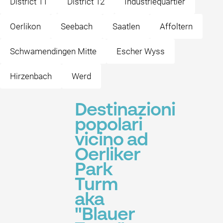
District 11
District 12
Industriequartier
Oerlikon
Seebach
Saatlen
Affoltern
Schwamendingen Mitte
Escher Wyss
Hirzenbach
Werd
Destinazioni
popolari
vicino ad
Oerliker
Park
Turm
aka
"Blauer