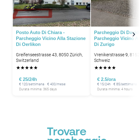
Posto Auto Di Chiara -
Parcheggio Di Davids
Parcheggio Vicino Alla Stazione
Parcheggio Vicino Al
Di Oerlikon
Di Zurigo
Greifenseestrasse 43, 8050 Zürich,
Vrenikerstrasse 9, 8152
Switzerland
Schweiz
★
★
★
★
★
★
★
★
★
★
€ 25/24h
€ 2.5/ora
€ 120/settimana · € 400/mese
€ 15/24h · € 85/settimana 
Durata minima: 365 days
Durata minima: 4 hours
Trovare