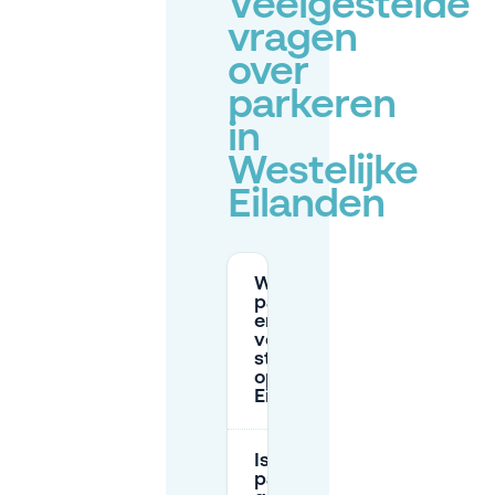
Veelgestelde
vragen
over
parkeren
in
Westelijke
Eilanden
Wat zijn de
parkeertijden
en tarieven
voor
straatparkeren
op Westelijke
Eilanden?
Is
parkeren