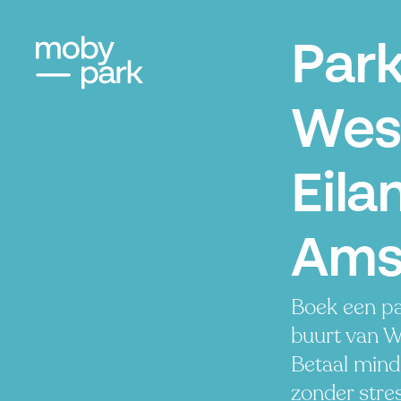
Par
West
Eila
Ams
Boek een pa
buurt van We
Betaal minde
zonder stres