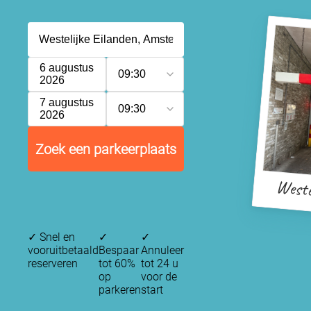
6 augustus
09:30
2026
7 augustus
09:30
2026
Zoek een parkeerplaats
Weste
✓
Snel en
✓
✓
vooruitbetaald
Bespaar
Annuleer
reserveren
tot 60%
tot 24 u
op
voor de
parkeren
start
P