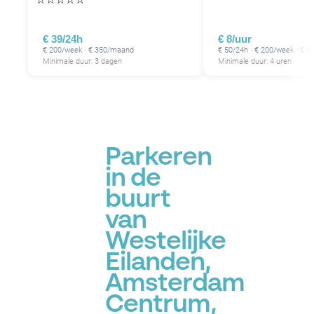
P
P
P
€ 39/24h
€ 8/uur
€ 200/week · € 350/maand
€ 50/24h · € 200/week · € 
Minimale duur: 3 dagen
Minimale duur: 4 uren
P
P
P
Parkeren
in de
buurt
P
van
P
P
Westelijke
Eilanden,
P
P
P
P
Amsterdam
P
Centrum,
P
P