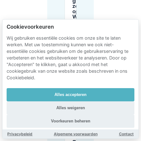
gratis op
zondagen
op
Westelijke
Eilanden?
Cookievoorkeuren
Wij gebruiken essentiële cookies om onze site te laten
Zijn er blauwe zones
werken. Met uw toestemming kunnen we ook niet-
(parkeerschijfregels)
essentiële cookies gebruiken om de gebruikerservaring te
op Westelijke
Eilanden?
verbeteren en het websiteverkeer te analyseren. Door op
"Accepteren" te klikken, gaat u akkoord met het
cookiegebruik van onze website zoals beschreven in ons
Heb ik een
Cookiebeleid.
vergunning
nodig om
te
Alles accepteren
parkeren
op
Westelijke
Alles weigeren
Eilanden?
Voorkeuren beheren
Is Mobypark
Privacybeleid
Algemene voorwaarden
Contact
parkeren