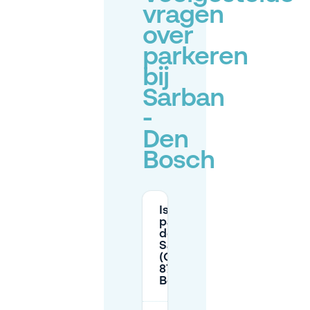
vragen
over
parkeren
bij
Sarban
-
Den
Bosch
Is er gratis
parkeren in
de buurt van
Sarban
(Orthenstraat
87) in Den
Bosch?