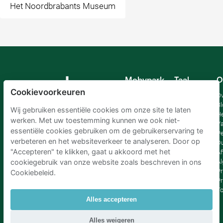
Het Noordbrabants Museum
Mobypark
Taal
O
B.V.
Cookievoorkeuren
Duits
Ov
Engels
Bl
Wij gebruiken essentiële cookies om onze site te laten
Spaans
H
werken. Met uw toestemming kunnen we ook niet-
Frankrijk
Va
essentiële cookies gebruiken om de gebruikerservaring te
Italiaans
Pe
verbeteren en het websiteverkeer te analyseren. Door op
Nederlands
D
"Accepteren" te klikken, gaat u akkoord met het
Af
A
cookiegebruik van onze website zoals beschreven in ons
Pr
Cookiebeleid.
Pr
T
Alles accepteren
Parkeren Schiphol
|
Parkeren Amsterdam
|
Alles weigeren