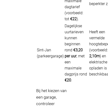
maximale
beperkter z
dagtarief
(voorbeeld:
tot
€22
).
Dagelijkse
uurtarieven
Heeft een
kunnen
vermelde
beginnen
hoogtebep
Sint-Jan
rond
€3,20
(voorbeeld:
(parkeergarage)
per uur
, met
2,10m
) en
een
elektrische
maximale
opladen is
dagprijs rond
beschikbaa
€20
.
Bij het kiezen van
een garage,
controleer