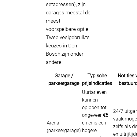
eetadressen), zijn
garages meestal de
meest
voorspelbare optie.
Twee veelgebruikte
keuzes in Den
Bosch zijn onder
andere:
Garage /
Typische
Notities 
parkeergarage
prijsindicaties
bestuurd
Uurtarieven
kunnen
oplopen tot
24/7 uitga
ongeveer
€6
vaak mogel
Arena
en er is een
zelfs als de
(parkeergarage)
hogere
en uitrijtij