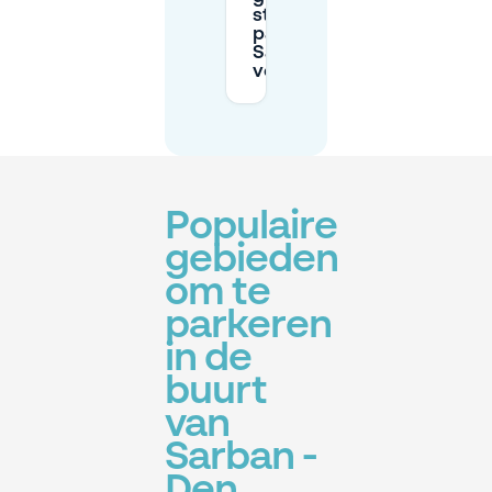
stadscentrum
parkeren bij
Sarban te
vermijden?
Populaire
gebieden
om te
parkeren
in de
buurt
van
Sarban -
Den