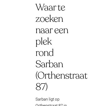
Waar te
zoeken
naar een
plek
rond
Sarban
(Orthenstraat
87)
Sarban ligt op
Orthenstraat 87 in