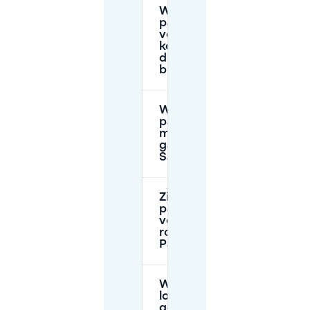
Waar kan ik
parkeren
voor een
korte
dinerbezoek
bij Sarban?
Wat kosten de
parkeertarieven
meestal in
garages bij
Sarban?
Zijn er
parkeerzones of
vergunningregels
rondom Orthen /
Paleiskwartier?
Welke P+R-
locaties kan ik
gebruiken om