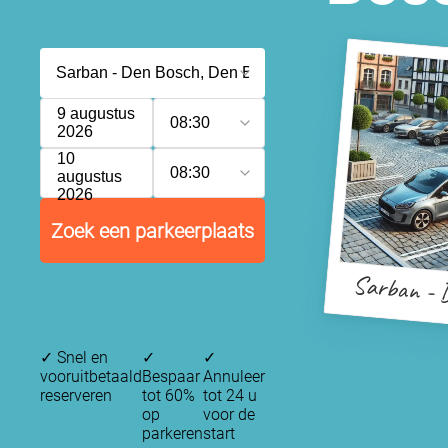
9 augustus
08:30
2026
10
08:30
augustus
2026
Zoek een parkeerplaats
Sarban - 
✓
Snel en
✓
✓
vooruitbetaald
Bespaar
Annuleer
reserveren
tot 60%
tot 24 u
op
voor de
parkeren
start