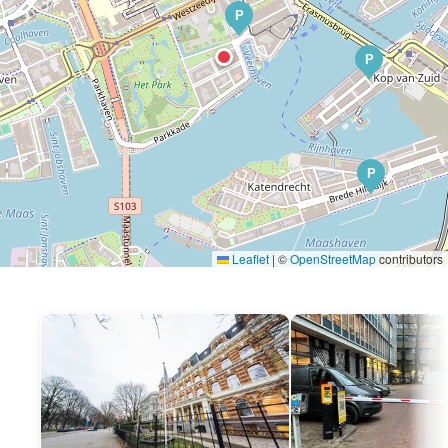
P
P
P
Leaflet
|
©
OpenStreetMap
contributors