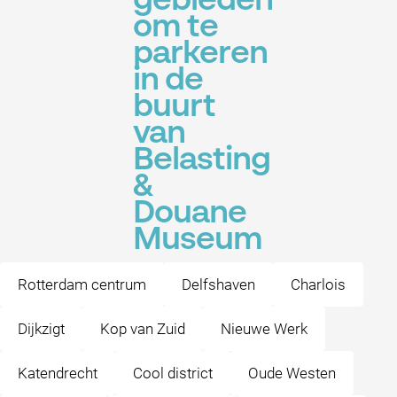
gebieden
om te
parkeren
in de
buurt
van
Belasting
&
Douane
Museum
Rotterdam centrum
Delfshaven
Charlois
Dijkzigt
Kop van Zuid
Nieuwe Werk
Katendrecht
Cool district
Oude Westen