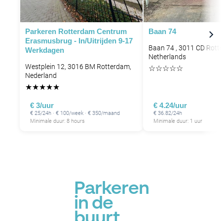
P
Parkeren Rotterdam Centrum
Baan 74
Erasmusbrug - In/uitrijden 9-17
Baan 74 , 3011 CD Rott
Werkdagen
Netherlands
Westplein 12, 3016 BM Rotterdam,
☆
☆
☆
☆
☆
Nederland
★
★
★
★
★
€ 3/uur
€ 4.24/uur
€ 25/24h · € 100/week · € 350/maand
€ 36.82/24h
Minimale duur: 8 hours
Minimale duur: 1 uur
Parkeren
in de
buurt