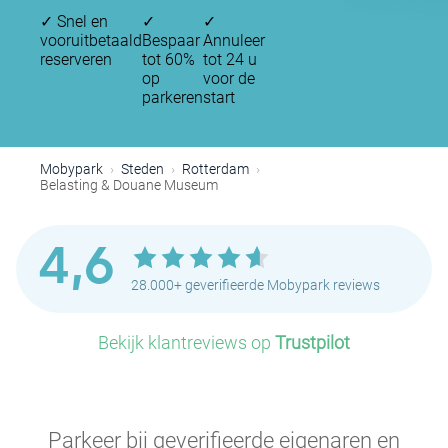
✓
Snel en
✓
✓
vooruitbetaald
Bespaar
Annuleer
reserveren
tot 60%
tot 24 u
op
voor de
parkeren
start
Mobypark
Steden
Rotterdam
Belasting & Douane Museum
P
4,6
28.000+ geverifieerde Mobypark reviews
Bekijk klantreviews op
Trustpilot
P
Parkeer bij geverifieerde eigenaren en