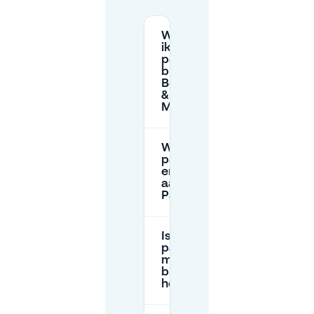
Waar kan
ik
parkeren
bij het
Belasting
& Douane
Museum?
Wat zijn de
parkeertijden
en het tarief
aan
Parklaan?
Is er
parkeergelegenheid
met oplaadpunten
bij de ingang van
het museum?