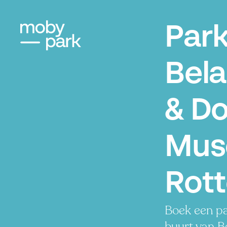
Par
Bela
& D
Mus
Rot
Boek een pa
buurt van B