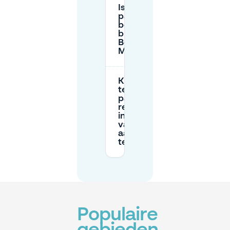
Is toegankelijke
parkeergelegenheid
beschikbaar
bij/vlak bij het
Belasting & Douane
Museum?
Kan ik van
tevoren
parkeren
reserveren
in plaats
van bij
aankomst
te zoeken?
Populaire