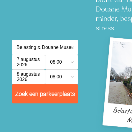
Douane Mus
minder, besp
stress.
7 augustus
08:00
2026
8 augustus
08:00
2026
Zoek een parkeerplaats
Belast
M