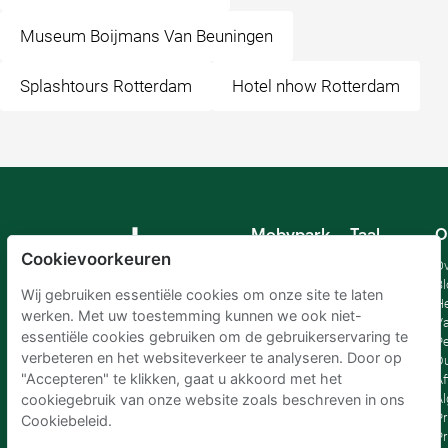
Museum Boijmans Van Beuningen
Splashtours Rotterdam
Hotel nhow Rotterdam
Mobypark
Taal
O
B.V.
Cookievoorkeuren
Duits
Ov
Engels
Bl
Wij gebruiken essentiële cookies om onze site te laten
Spaans
H
werken. Met uw toestemming kunnen we ook niet-
Frankrijk
Va
essentiële cookies gebruiken om de gebruikerservaring te
Italiaans
Pe
verbeteren en het websiteverkeer te analyseren. Door op
Nederlands
D
"Accepteren" te klikken, gaat u akkoord met het
Af
A
cookiegebruik van onze website zoals beschreven in ons
Pr
Cookiebeleid.
Pr