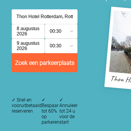
8 augustus
00:30
2026
9 augustus
00:30
2026
Zoek een parkeerplaats
Thon Ho
✓
Snel en
✓
✓
vooruitbetaald
Bespaar
Annuleer
reserveren
tot 60%
tot 24 u
op
voor de
parkeren
start