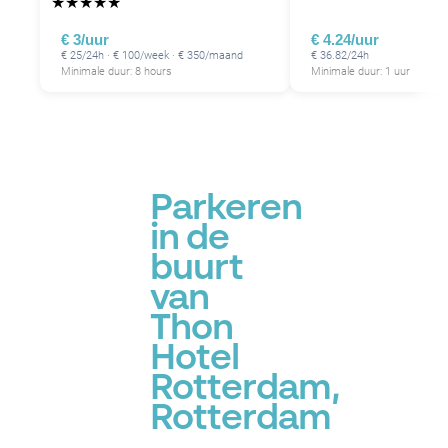
★
★
★
★
★
€ 3/uur
€ 4.24/uur
€ 25/24h · € 100/week · € 350/maand
€ 36.82/24h
Minimale duur: 8 hours
Minimale duur: 1 uur
Parkeren
in de
buurt
van
Thon
Hotel
Rotterdam,
Rotterdam