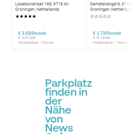
Lissabonstraat 168, 9718 AV
Damstersingel 6, 9713 
Groningen, Netherlands
Groningen, Netherlands
★
★
★
★
★
☆
☆
☆
☆
☆
€ 3.63/Stunde
€ 1.73/Stunde
€ 14.41/24h
€ 16.14/24h
Mindestdauer: 1 Stunde
Mindestdauer: 1 Stunde
Parkplatz
finden in
der
Nähe
von
News