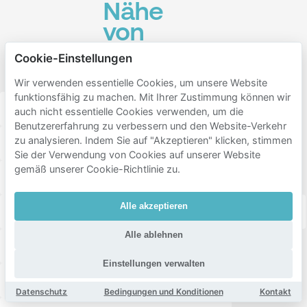
Nähe
von
News
Cookie-Einstellungen
Cafe
Wir verwenden essentielle Cookies, um unsere Website
funktionsfähig zu machen. Mit Ihrer Zustimmung können wir
Binnenstad
Oosterparkwijk
Korrewegwijk
auch nicht essentielle Cookies verwenden, um die
Benutzererfahrung zu verbessern und den Website-Verkehr
zu analysieren. Indem Sie auf "Akzeptieren" klicken, stimmen
Gorechtbuurt
Zeeheldenbuurt
Rivierenbuurt
Sie der Verwendung von Cookies auf unserer Website
gemäß unserer Cookie-Richtlinie zu.
Damsterbuurt
Korrewegbuurt
Grunobuurt
Alle akzeptieren
Laanhuizen
Kostverloren
Oost-Indische buurt
Alle ablehnen
Paddepoel-Zuid
Florabuurt
Peizerweg
Einstellungen verwalten
Helpman-Oost
De Hoogte
Selwerd
Datenschutz
Bedingungen und Konditionen
Kontakt