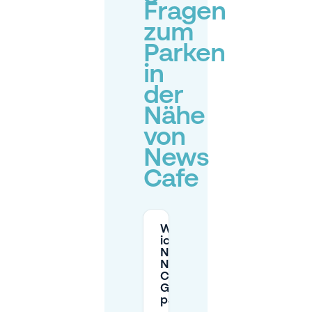
Fragen
zum
Parken
in
der
Nähe
von
News
Cafe
Wo kann
ich in der
Nähe des
News
Cafe in
Groningen
parken?