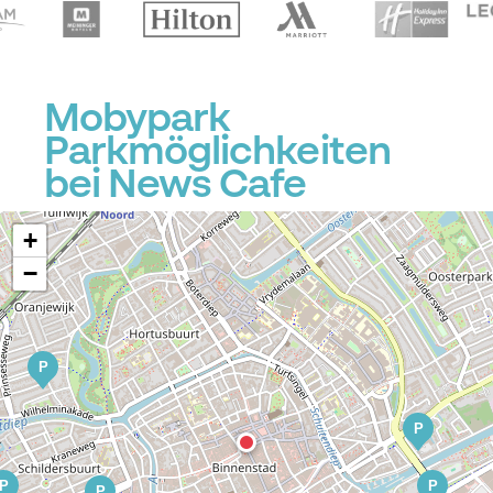
Mobypark
Parkmöglichkeiten
P
bei News Cafe
+
−
P
P
P
P
P