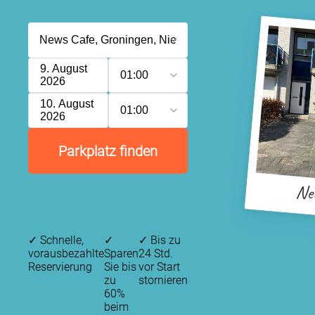
9. August
01:00
2026
10. August
01:00
2026
Parkplatz finden
Ne
✓
Schnelle,
✓
✓
Bis zu
vorausbezahlte
Sparen
24 Std.
Reservierung
Sie bis
vor Start
zu
stornieren
60%
beim