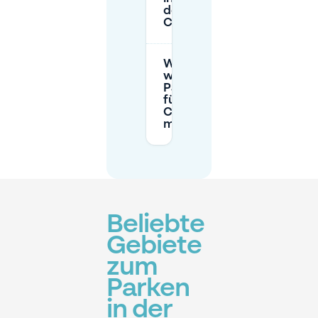
des News
Cafe parken?
Was mache ich,
wenn ich meine
Parkreservierung
für das News
Cafe stornieren
muss?
Beliebte
Gebiete
zum
Parken
in der