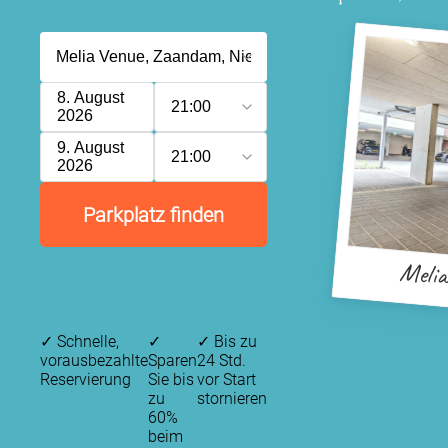
8. August
21:00
2026
9. August
21:00
2026
Parkplatz finden
Melia
✓
Schnelle,
✓
✓
Bis zu
vorausbezahlte
Sparen
24 Std.
Reservierung
Sie bis
vor Start
zu
stornieren
60%
beim