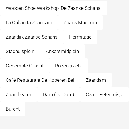
Wooden Shoe Workshop 'De Zaanse Schans'
La Cubanita Zaandam
Zaans Museum
Zaandijk Zaanse Schans
Hermitage
Stadhuisplein
Ankersmidplein
Gedempte Gracht
Rozengracht
Café Restaurant De Koperen Bel
Zaandam
Zaantheater
Dam (De Dam)
Czaar Peterhuisje
Burcht