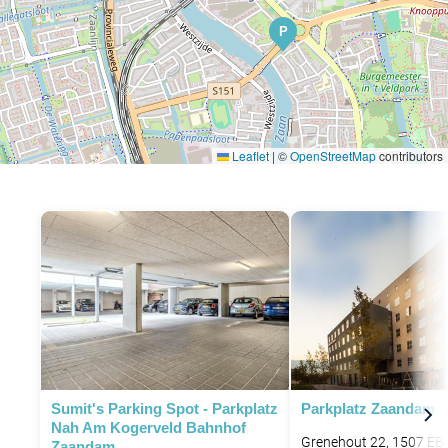
P
Leaflet
|
©
OpenStreetMap
contributors
P
Sumit's Parking Spot - Parkplatz
Parkplatz Zaandam
Nah Am Kogerveld Bahnhof
Grenehout 22, 1507 EB
Zaandam