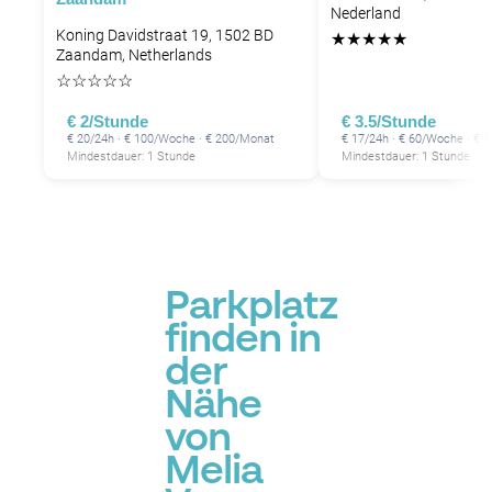
Nederland
Koning Davidstraat 19, 1502 BD
★
★
★
★
★
Zaandam, Netherlands
☆
☆
☆
☆
☆
€ 2/Stunde
€ 3.5/Stunde
€ 20/24h · € 100/Woche · € 200/Monat
€ 17/24h · € 60/Woche · € 
Mindestdauer: 1 Stunde
Mindestdauer: 1 Stunde
Parkplatz
finden in
der
Nähe
von
Melia