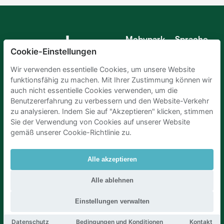
Mobypark
Sprache
B.V.
Cookie-Einstellungen
Deutsch
Englisch
Wir verwenden essentielle Cookies, um unsere Website
Spanisch
funktionsfähig zu machen. Mit Ihrer Zustimmung können wir
Französisch
auch nicht essentielle Cookies verwenden, um die
Italienisch
Benutzererfahrung zu verbessern und den Website-Verkehr
Niederländisch
zu analysieren. Indem Sie auf "Akzeptieren" klicken, stimmen
Sie der Verwendung von Cookies auf unserer Website
gemäß unserer Cookie-Richtlinie zu.
Alle akzeptieren
Parkplaetze Amsterdam
|
Parkeren Brussel
|
Alle ablehnen
Parkplaetze Paris
|
Parkplaetze Den Haag
|
Parken Flughafen Zuerich
|
Parken flughafen amsterdam
Einstellungen verwalten
Datenschutz
Bedingungen und Konditionen
Kontakt