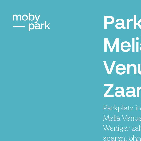
Par
Meli
Ven
Zaa
Parkplatz i
Melia Venu
Weniger zah
sparen, ohn