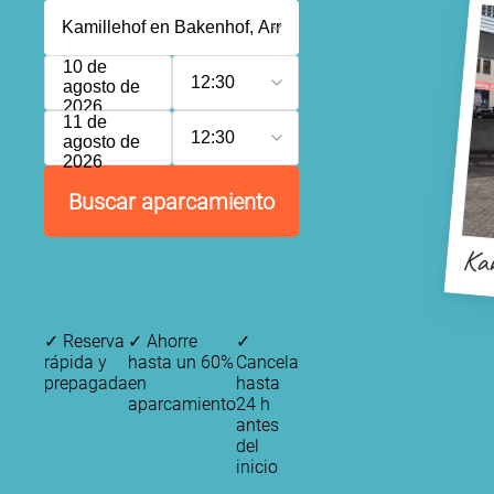
10 de
12:30
agosto de
2026
11 de
12:30
agosto de
2026
Buscar aparcamiento
Kam
✓
Reserva
✓
Ahorre
✓
rápida y
hasta un 60%
Cancela
prepagada
en
hasta
aparcamiento
24 h
antes
del
inicio