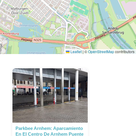
Leaflet
|
©
OpenStreetMap
contributors
Parkbee Arnhem: Aparcamiento
En El Centro De Arnhem Puente