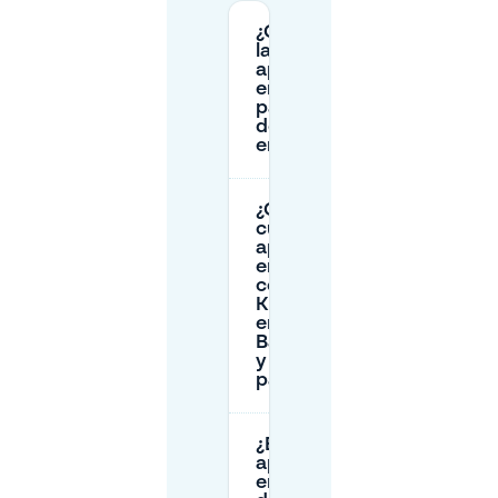
¿Cuáles son
las horas de
aparcamiento
en la calle de
pago cerca
de Kamillehof
en Bakenhof?
¿Cuánto
cuesta
aparcar
en la calle
cerca de
Kamillehof
en
Bakenhof
y cómo
pago?
¿El
aparcamiento
en la calle