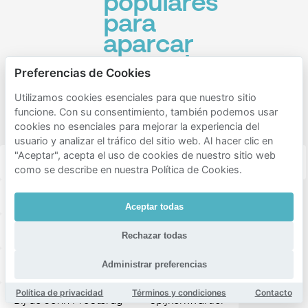
populares
para
aparcar
cerca de
Preferencias de Cookies
Kamillehof
Utilizamos cookies esenciales para que nuestro sitio
en
funcione. Con su consentimiento, también podemos usar
Bakenhof
cookies no esenciales para mejorar la experiencia del
usuario y analizar el tráfico del sitio web. Al hacer clic en
"Aceptar", acepta el uso de cookies de nuestro sitio web
Arnhem zuid
Arnhem centrum
Arnhem noord
como se describe en nuestra Política de Cookies.
Immerloo II
Middelgraaflaan en omgeving
Aceptar todas
Groene Weide
Eimersweide
Industrieterrein
Rechazar todas
Zeegsingel en omgeving
Het Duifje
Administrar preferencias
Política de privacidad
Términos y condiciones
Contacto
Bij de John Frostbrug
spijkerkwartier