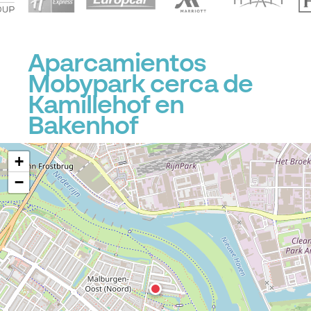
Aparcamientos
Mobypark cerca de
Kamillehof en
Bakenhof
P
+
−