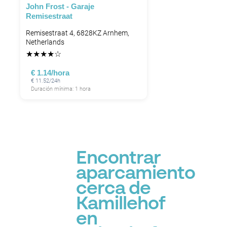
John Frost - Garaje
Remisestraat
Remisestraat 4, 6828KZ Arnhem,
Netherlands
★
★
★
★
☆
€ 1.14/hora
€ 11.52/24h
Duración mínima: 1 hora
Encontrar
aparcamiento
cerca de
Kamillehof
en