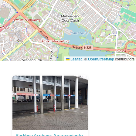
Leaflet
|
©
OpenStreetMap
contributors
Parkbee Arnhem: Aparcamiento