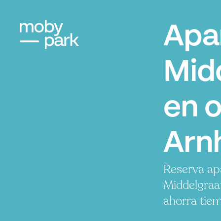
Apa
Mid
en 
Arn
Reserva ap
Middelgraa
ahorra tiem