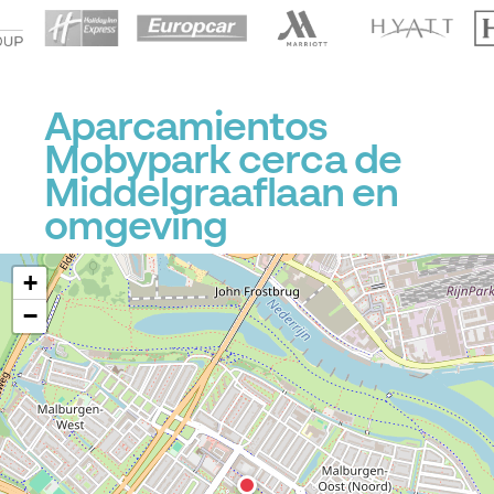
Aparcamientos
Mobypark cerca de
Middelgraaflaan en
omgeving
P
+
−