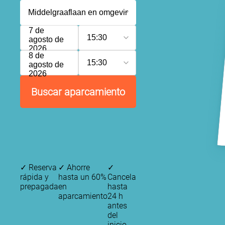
7 de
15:30
agosto de
2026
8 de
15:30
agosto de
2026
Buscar aparcamiento
✓
Reserva
✓
Ahorre
✓
rápida y
hasta un 60%
Cancela
prepagada
en
hasta
aparcamiento
24 h
antes
del
inicio