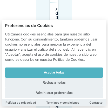
¿Necesito un permiso
de aparcamiento
(bewonersvergunning)
para aparcar cerca de
Preferencias de Cookies
Middelgraaflaan?
Utilizamos cookies esenciales para que nuestro sitio
funcione. Con su consentimiento, también podemos usar
¿Dónde
puedo
cookies no esenciales para mejorar la experiencia del
aparcar para
usuario y analizar el tráfico del sitio web. Al hacer clic en
eventos
"Aceptar", acepta el uso de cookies de nuestro sitio web
cerca de
como se describe en nuestra Política de Cookies.
GelreDome
cuando el
aparcamiento
está lleno?
Aceptar todas
Rechazar todas
¿Puedo reservar
aparcamiento
Administrar preferencias
privado en
Middelgraaflaan
Política de privacidad
Términos y condiciones
Contacto
y alrededores
con Mobypark?