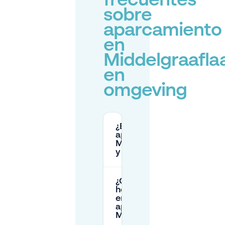
frecuentes
sobre
aparcamiento
en
Middelgraafla
en
omgeving
¿Es gratuito
aparcar en
Middelgraaflaan
y alrededores?
¿Qué tarifas y
horarios de pago
en la calle se
aplican cerca de
Middelgraaflaan?